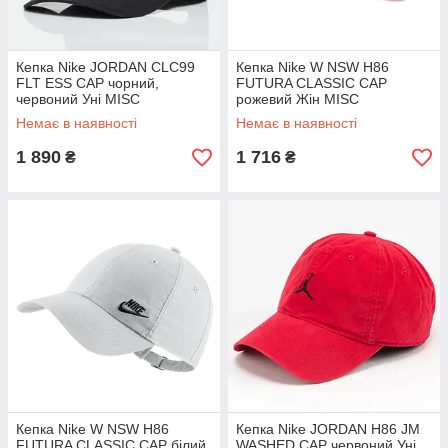
Кепка Nike JORDAN CLC99
Кепка Nike W NSW H86
FLT ESS CAP чорний,
FUTURA CLASSIC CAP
червоний Уні MISC
рожевий Жін MISC
Немає в наявності
Немає в наявності
1 890
1 716
₴
₴
Кепка Nike W NSW H86
Кепка Nike JORDAN H86 JM
FUTURA CLASSIC CAP білий
WASHED CAP червоний Уні