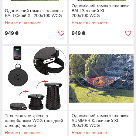
Одномісний гамак з планкою
Одномісний гамак з планкою
BALI Зелений XL
BALI Синій XL 200х100 WCG
200х100 WCG
Немає в наявності
Немає в наявності
949
949
₴
₴
Телескопічне крісло з
Одномісний гамак з планкою
павербанком WCG (похідний
SUMMER Класичний XL
стілець) чорний
200х100 WCG
Немає в наявності
Немає в наявності