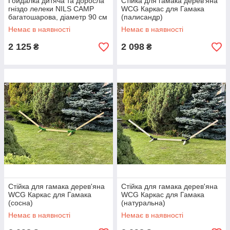
Гойдалка дитяча та доросла
Стійка для гамака дерев'яна
гніздо лелеки NILS CAMP
WCG Каркас для Гамака
багатошарова, діаметр 90 см
(палисандр)
Немає в наявності
Немає в наявності
2 125
2 098
₴
₴
Стійка для гамака дерев'яна
Стійка для гамака дерев'яна
WCG Каркас для Гамака
WCG Каркас для Гамака
(сосна)
(натуральна)
Немає в наявності
Немає в наявності