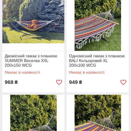
Двомісний гамак з планкою
Одномісний гамак з планкою
SUMMER Веселка XXL
BALI Кольоровий XL
200х150 WCG
200х100 WCG
Немає в наявності
Немає в наявності
968
949
₴
₴