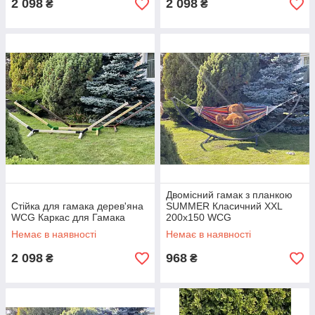
2 098
2 098
₴
₴
Двомісний гамак з планкою
Стійка для гамака дерев'яна
SUMMER Класичний XXL
WCG Каркас для Гамака
200х150 WCG
Немає в наявності
Немає в наявності
2 098
968
₴
₴