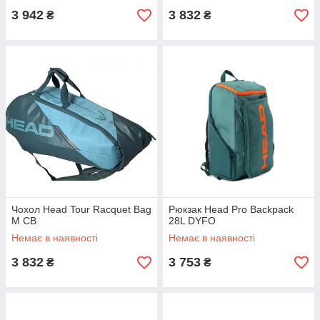
3 942
3 832
₴
₴
Чохол Head Tour Racquet Bag
Рюкзак Head Pro Backpack
M CB
28L DYFO
Немає в наявності
Немає в наявності
3 832
3 753
₴
₴