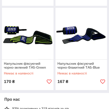
Напульсник фіксуючий
Напульсник фіксуючий
чорно-зелений ТА5-Green
чорно-блакитний ТА5-Blue
Немає в наявності
Немає в наявності
170
167
₴
₴
Про нас
93% позитивних з 319 відгуків за рік