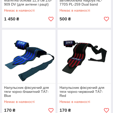
Магнітна основа 12,5 см ZG-
автомобільна Nagoya NL-
909 DV (для антени і рації)
770S PL-259 Dual band
144/430 МГц з посиленням
Немає в наявності
Немає в наявності
2.15/3.0 д Антена 144/430
МГц 100 Вт 42 см
1 450
500
₴
₴
Напульсник фіксуючий для
Напульсник фіксуючий для
тяги чорно-блакитний ТА7-
тяги чорно-червоний ТА7-
Blue
Red
Немає в наявності
Немає в наявності
170
170
₴
₴