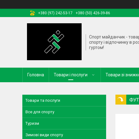
+380 (97) 242-53-17
+380 (50) 426-39-86
Спорт майданчик - това
спорту і відпочинку в ро
гуртом!
Головна
Товари і послуги
Товари зі зниж
ФУТ
Товари та послуги
Все для спорту
Туризм
Зимові види спорту