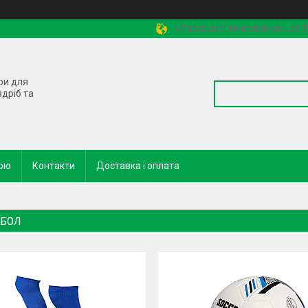
м.Львів, вул. Миколайчука, 2б,
ри для
здріб та
кою
Контакти
Доставка і оплата
БОЛ