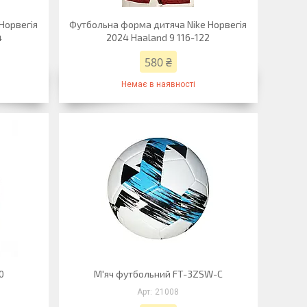
Норвегія
Футбольна форма дитяча Nike Норвегія
4
2024 Haaland 9 116-122
580 ₴
Немає в наявності
0
М'яч футбольний FT-3ZSW-С
21008