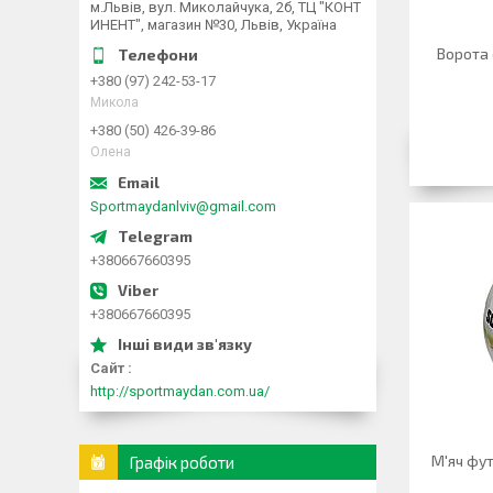
м.Львів, вул. Миколайчука, 2б, ТЦ "КОНТ
ИНЕНТ", магазин №30, Львів, Україна
Ворота
+380 (97) 242-53-17
Микола
+380 (50) 426-39-86
Олена
Sportmaydanlviv@gmail.com
+380667660395
+380667660395
Сайт
http://sportmaydan.com.ua/
М'яч фу
Графік роботи