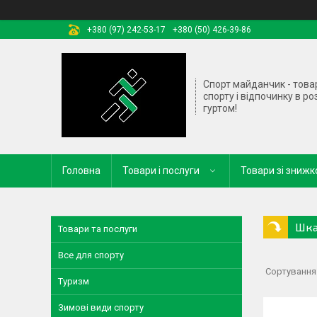
+380 (97) 242-53-17
+380 (50) 426-39-86
Спорт майданчик - това
спорту і відпочинку в ро
гуртом!
Головна
Товари і послуги
Товари зі зниж
Шка
Товари та послуги
Все для спорту
Туризм
Зимові види спорту