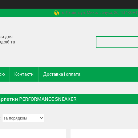
м.Львів, вул. Миколайчука, 2б, ТЦ "КОН
ри для
здріб та
кою
Контакти
Доставка і оплата
рпетки PERFORMANCE SNEAKER