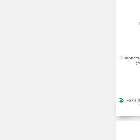
Шкарпетк
2P
+380 (9