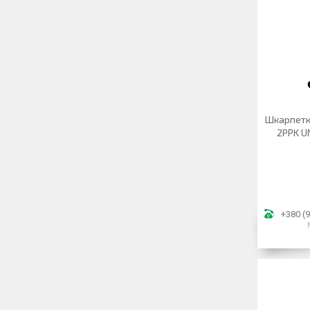
Шкарпетк
2PPK UN
+380 (9