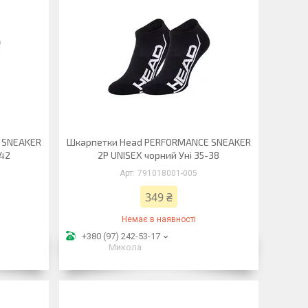
 SNEAKER
Шкарпетки Head PERFORMANCE SNEAKER
-42
2P UNISEX чорний Уні 35-38
791018001-005
349 ₴
Немає в наявності
+380 (97) 242-53-17
Микола