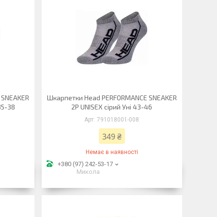
 SNEAKER
Шкарпетки Head PERFORMANCE SNEAKER
35-38
2P UNISEX сірий Уні 43-46
791018001-008
349 ₴
Немає в наявності
+380 (97) 242-53-17
Микола