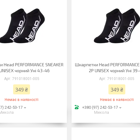
и Head PERFORMANCE SNEAKER
Шкарпетки Head PERFORMANCE
UNISEX чорний Уні 43-46
2P UNISEX чорний Уні 39
791018001-005
791018001-005
349 ₴
349 ₴
Немає в наявності
Немає в наявності
7) 242-53-17
+380 (97) 242-53-17
Микола
Микола