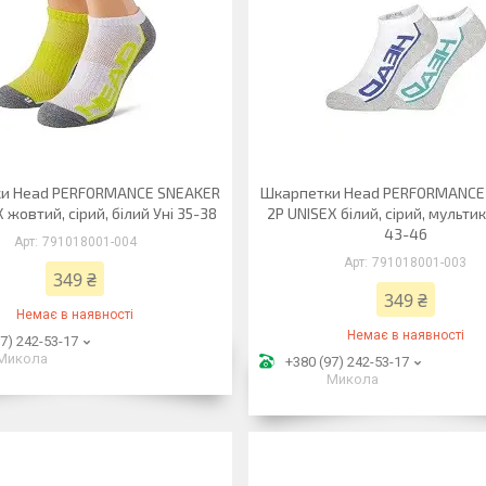
и Head PERFORMANCE SNEAKER
Шкарпетки Head PERFORMANCE
 жовтий, сірий, білий Уні 35-38
2P UNISEX білий, сірий, мульти
43-46
791018001-004
791018001-003
349 ₴
349 ₴
Немає в наявності
Немає в наявності
7) 242-53-17
Микола
+380 (97) 242-53-17
Микола