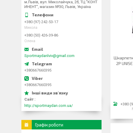
м.Львів, вул. Миколайчука, 2б, ТЦ "КОНТ
ИНЕНТ", магазин №30, Львів, Україна
+380 (97) 242-53-17
Микола
+380 (50) 426-39-86
Олена
Sportmaydanlviv@gmail.com
Шкарпетк
2P UNISE
+380667660395
+380667660395
Сайт
+380 (9
http://sportmaydan.com.ua/
Графік роботи