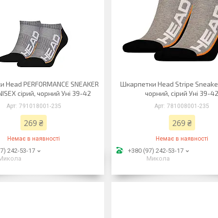
и Head PERFORMANCE SNEAKER
Шкарпетки Head Stripe Sneake
ISEX сірий, чорний Уні 39-42
чорний, сірий Уні 39-4
791018001-235
781008001-235
269 ₴
269 ₴
Немає в наявності
Немає в наявності
7) 242-53-17
+380 (97) 242-53-17
Микола
Микола