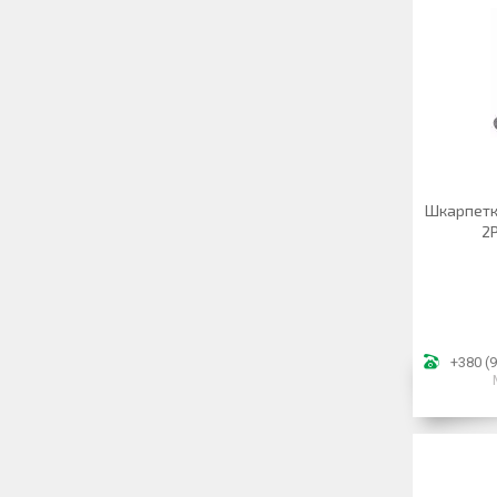
Шкарпетк
2P
+380 (9