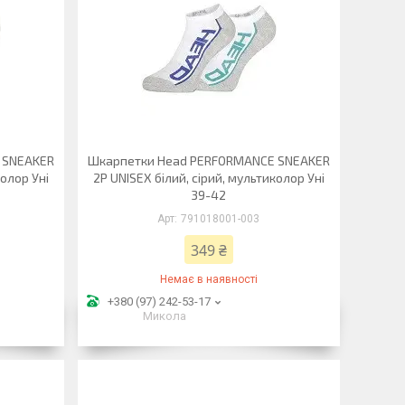
 SNEAKER
Шкарпетки Head PERFORMANCE SNEAKER
колор Уні
2P UNISEX білий, сірий, мультиколор Уні
39-42
791018001-003
349 ₴
Немає в наявності
+380 (97) 242-53-17
Микола