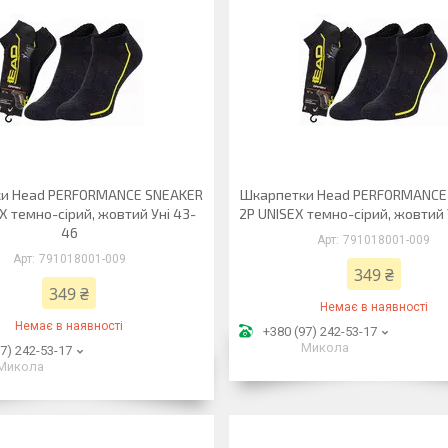
и Head PERFORMANCE SNEAKER
Шкарпетки Head PERFORMANCE
X темно-сірий, жовтий Уні 43-
2P UNISEX темно-сірий, жовтий 
46
791018001-009
791018001-009
349 ₴
349 ₴
Немає в наявності
Немає в наявності
+380 (97) 242-53-17
Микола
7) 242-53-17
Микола