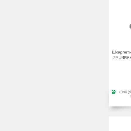
Шкарпетк
2P UNISEX
+380 (9