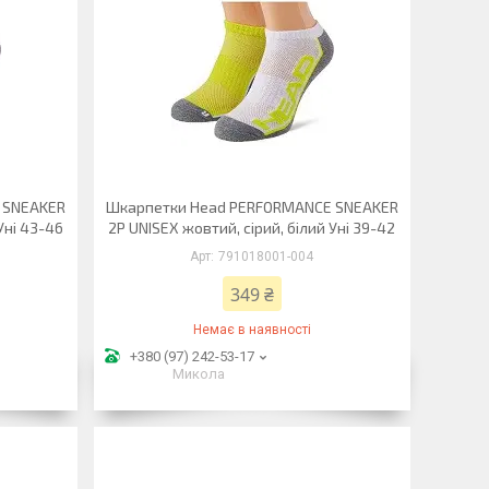
 SNEAKER
Шкарпетки Head PERFORMANCE SNEAKER
Уні 43-46
2P UNISEX жовтий, сірий, білий Уні 39-42
791018001-004
349 ₴
Немає в наявності
+380 (97) 242-53-17
Микола