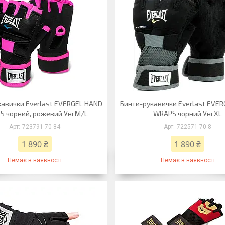
кавички Everlast EVERGEL HAND
Бинти-рукавички Everlast EVE
 чорний, рожевий Уні M/L
WRAPS чорний Уні XL
723791-70-84
722571-70-8
1 890 ₴
1 890 ₴
Немає в наявності
Немає в наявності