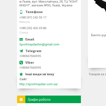
м.Львів, вул. Миколайчука, 2б, ТЦ "КОНТ
ИНЕНТ", магазин №30, Львів, Україна
+380 (97) 242-53-17
Микола
+380 (50) 426-39-86
Олена
Бинти-ру
Sportmaydanlviv@gmail.com
+380667660395
+380667660395
Сайт
http://sportmaydan.com.ua/
Графік роботи