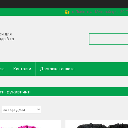
м.Львів, вул. Миколайчука, 2б,
ри для
здріб та
кою
Контакти
Доставка і оплата
ти-рукавички