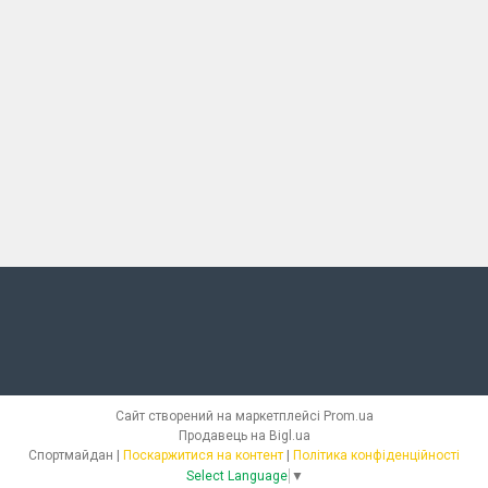
Сайт створений на маркетплейсі
Prom.ua
Продавець на Bigl.ua
Спортмайдан |
Поскаржитися на контент
|
Політика конфіденційності
Select Language
▼