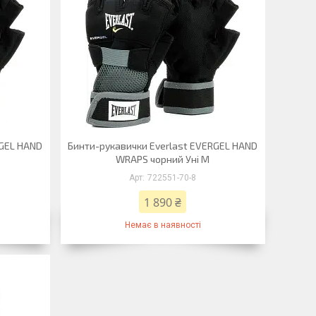
RGEL HAND
Бинти-рукавички Everlast EVERGEL HAND
WRAPS чорний Уні M
722551-70-8
1 890 ₴
Немає в наявності