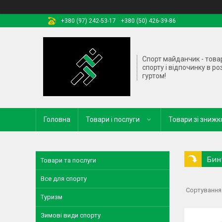
+380 (97) 242-53-17
+380 (50) 426-39-86
Спорт майданчик - това
спорту і відпочинку в ро
гуртом!
Головна
Товари і послуги
Товари зі зниж
Бин
Товари та послуги
Все для спорту
Туризм
Зимові види спорту