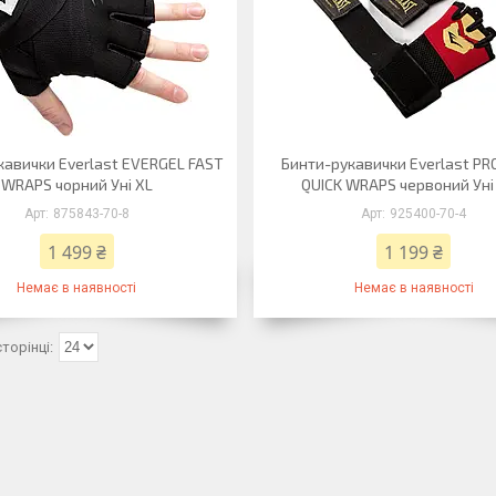
кавички Everlast EVERGEL FAST
Бинти-рукавички Everlast P
WRAPS чорний Уні XL
QUICK WRAPS червоний Уні
875843-70-8
925400-70-4
1 499 ₴
1 199 ₴
Немає в наявності
Немає в наявності