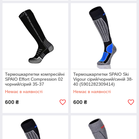
Термошкарпетки компресійні
Термошкарпетки SPAIO Ski
SPAIO Effort Compression 02
Vigour сірий/чорний/синій 38-
чорний/сірий 35-37
40 (5901282309414)
(5901282334706)
Немає в наявності
Немає в наявності
600
600
₴
₴