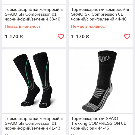
Термошкарпетки компресійні
Термошкарпетки компресійні
SPAIO Ski Compression 01
SPAIO Ski Compression 01
чорний/сірий/зелений 38-40
чорний/сірий/зелений 44-46
(5901282514658)
(5901282514672)
Немає в наявності
Немає в наявності
1 170
1 170
₴
₴
Термошкарпетки компресійні
Термошкарпетки SPAIO
SPAIO Ski Compression 01
Trekking COMPRESSION 01
чорний/сірий/зелений 41-43
чорний/сірий 44-46
(5901282514665)
(5901282514313)