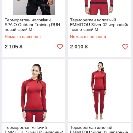
Термореглан чоловічий
Термореглан чоловічий
SPAIO Outdoor Training RUN
EMMITOU Silver 02 червоний/
новий сірий M
темно-синій M
(5901282472286)
(5901282342312)
Немає в наявності
Немає в наявності
2 105
2 010
₴
₴
Термореглан жіночий
Термореглан жіночий
EMMITOU Silver 02 червоний/
EMMITOU Silver 02 червоний/