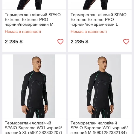
Термореглан жіночий SPAIO
Термореглан жіночий SPAIO
Extreme Extreme-PRO
Extreme Extreme-PRO
чорний/помаранчевий M
чорний/помаранчевий L
(5901282478523)
(5901282478516)
Немає в наявності
Немає в наявності
2 285
2 285
₴
₴
Термореглан чоловічий
Термореглан чоловічий
SPAIO Supreme W01 чорний/
SPAIO Supreme W01 чорний/
зелений XL (5901282332207)
зелений M (5901282332184)