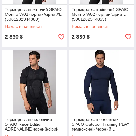
Термореглан жіночий SPAIO
Термореглан жіночий SPAIO
Merino W02 чорний/сірий XL
Merino W02 чорний/сірий L
(5901282344880)
(5901282344859)
Немає в наявності
Немає в наявності
2 830
2 830
₴
₴
Термореглан чоловічий
Термореглан чоловічий
SPAIO Race Edition
SPAIO Outdoor Training PLAY
ADRENALINE чорний/сірий
темно-синій/чорний L
XL (5901282472415)
(5901282472477)