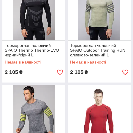
Термореглан чоловічий
Термореглан чоловічий
SPAIO Thermo Thermo-EVO
SPAIO Outdoor Training RUN
чорний/сірий L
оливково-зелений L
(5901282478325)
(5901282472231)
Немає в наявності
Немає в наявності
2 105
2 105
₴
₴