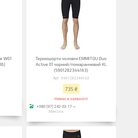
ke W01
Термошорти чоловічі EMMITOU Duo
86)
Active 01 чорний/помаранчевий XL
(5901282344163)
5901282344163
735 ₴
Немає в наявності
+380 (97) 242-53-17
Микола