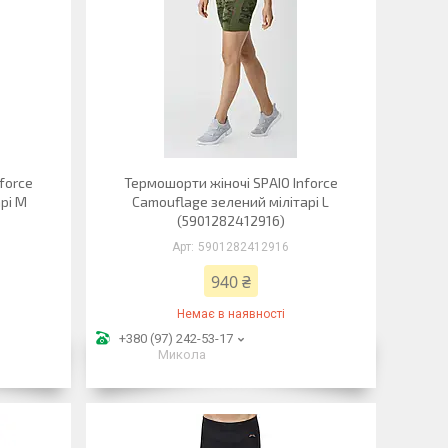
force
Термошорти жіночі SPAIO Inforce
рі M
Camouflage зелений мілітарі L
(5901282412916)
5901282412916
940 ₴
Немає в наявності
+380 (97) 242-53-17
Микола