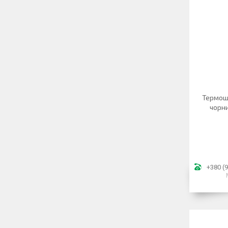
Термошо
чорни
+380 (9