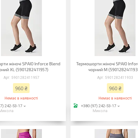
ти жіночі SPAIO Inforce Blend
Термошорти жіночі SPAIO Infor
рний XL (5901282411957)
чорний M (590128241193
5901282411957
5901282411933
960 ₴
960 ₴
Немає в наявності
Немає в наявності
7) 242-53-17
+380 (97) 242-53-17
Микола
Микола