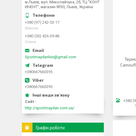
м.Львів, вул. Миколайчука, 2б, ТЦ "КОНТ
ИНЕНТ", магазин №30, Львів, Україна
+380 (97) 242-53-17
Микола
+380 (50) 426-39-86
Олена
Sportmaydanlviv@gmail.com
Термо
Camoufl
+380667660395
+380667660395
+380 (9
Сайт
http://sportmaydan.com.ua/
Графік роботи