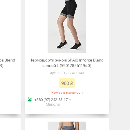
ce Blend
Термошорти жіночі SPAIO Inforce Blend
3)
чорний L (5901282411940)
5901282411940
960 ₴
Немає в наявності
+380 (97) 242-53-17
Микола