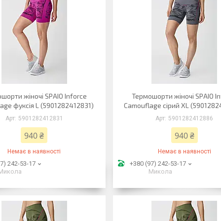
шорти жіночі SPAIO Inforce
Термошорти жіночі SPAIO In
age фуксія L (5901282412831)
Camouflage сірий XL (5901282
5901282412831
5901282412886
940 ₴
940 ₴
Немає в наявності
Немає в наявності
7) 242-53-17
+380 (97) 242-53-17
Микола
Микола