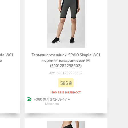
ple W01
Термошорти жіночі SPAIO Simple W01
S
чорний/помаранчевий M
(5901282298602)
5901282298602
585 ₴
Немає в наявності
+380 (97) 242-53-17
Микола