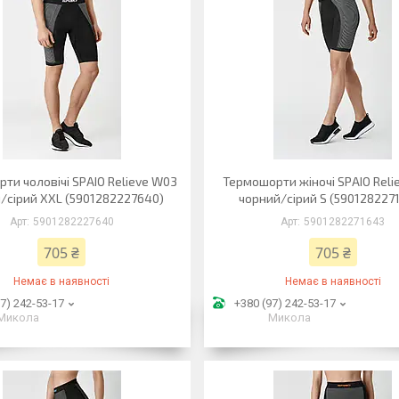
ти чоловічі SPAIO Relieve W03
Термошорти жіночі SPAIO Rel
/сірий XXL (5901282227640)
чорний/сірий S (590128227
5901282227640
5901282271643
705 ₴
705 ₴
Немає в наявності
Немає в наявності
7) 242-53-17
+380 (97) 242-53-17
Микола
Микола