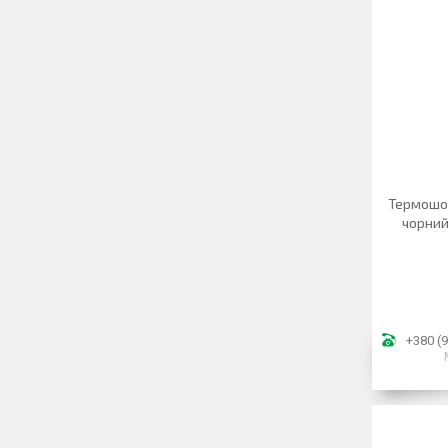
Термошор
чорний
+380 (9