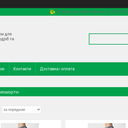
м.Львів, вул. Миколайчука, 2б, ТЦ "КОН
ри для
здріб та
кою
Контакти
Доставка і оплата
мошорти