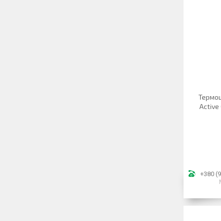
Термош
Active
+380 (9