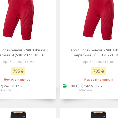
орти жіночі SPAIO Bike W01
Термошорти жіночі SPAIO Bi
воний M (5901282213193)
червоний L (59012822131
5901282213193
5901282213186
795 ₴
795 ₴
Немає в наявності
Немає в наявності
7) 242-53-17
+380 (97) 242-53-17
Микола
Микола