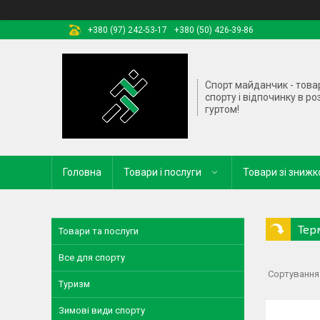
+380 (97) 242-53-17
+380 (50) 426-39-86
Спорт майданчик - това
спорту і відпочинку в ро
гуртом!
Головна
Товари і послуги
Товари зі зниж
Тер
Товари та послуги
Все для спорту
Туризм
Зимові види спорту