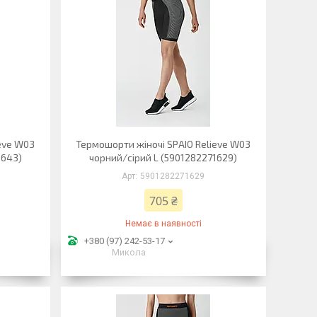
ieve W03
Термошорти жіночі SPAIO Relieve W03
1643)
чорний/сірий L (5901282271629)
5901282271629
705 ₴
Немає в наявності
+380 (97) 242-53-17
Микола