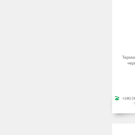
Термош
чер
+380 (9