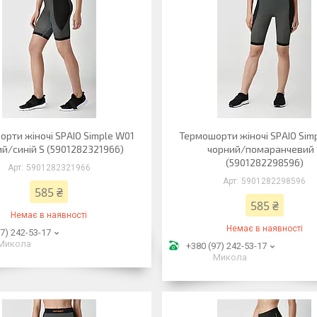
рти жіночі SPAIO Simple W01
Термошорти жіночі SPAIO Sim
й/синій S (5901282321966)
чорний/помаранчевий 
(5901282298596)
5901282321966
5901282298596
585 ₴
585 ₴
Немає в наявності
Немає в наявності
7) 242-53-17
Микола
+380 (97) 242-53-17
Микола