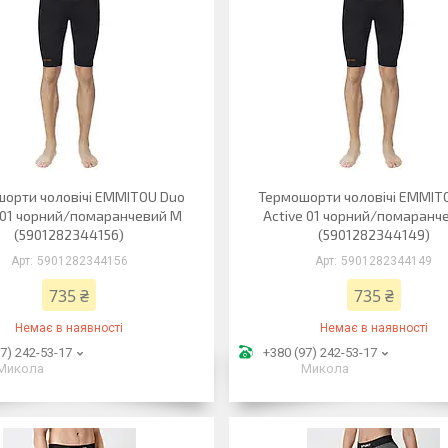
орти чоловічі EMMITOU Duo
Термошорти чоловічі EMMIT
 01 чорний/помаранчевий M
Active 01 чорний/помаранч
(5901282344156)
(5901282344149)
5901282344156
5901282344149
735 ₴
735 ₴
Немає в наявності
Немає в наявності
7) 242-53-17
+380 (97) 242-53-17
Микола
Микола