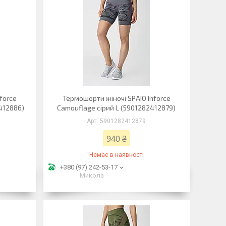
force
Термошорти жіночі SPAIO Inforce
412886)
Camouflage сірий L (5901282412879)
5901282412879
940 ₴
Немає в наявності
+380 (97) 242-53-17
Микола