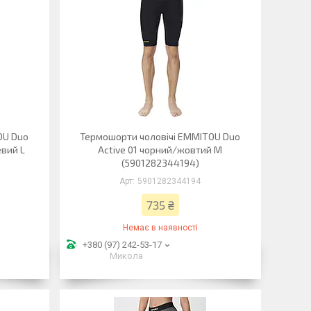
OU Duo
Термошорти чоловічі EMMITOU Duo
евий L
Active 01 чорний/жовтий M
(5901282344194)
5901282344194
735 ₴
Немає в наявності
+380 (97) 242-53-17
Микола