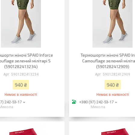
шорти жіночі SPAIO Inforce
Термошорти жіночі SPAIO In
uflage зелений мілітарі S
Camouflage зелений міліта
(5901282413234)
(5901282412909)
5901282413234
5901282412909
940 ₴
940 ₴
Немає в наявності
Немає в наявності
7) 242-53-17
+380 (97) 242-53-17
Микола
Микола