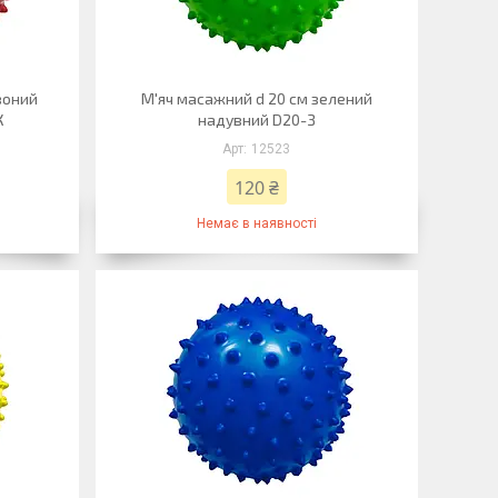
воний
М'яч масажний d 20 см зелений
К
надувний D20-З
12523
120 ₴
Немає в наявності