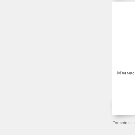
М'яч мас