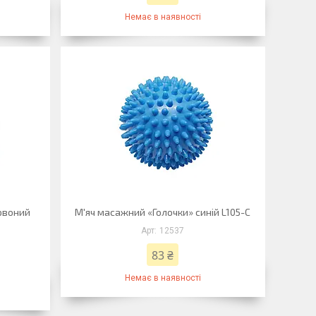
Немає в наявності
рвоний
М'яч масажний «Голочки» синій L105-С
12537
83 ₴
Немає в наявності