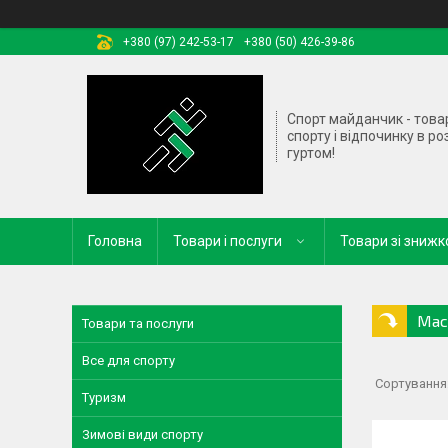
+380 (97) 242-53-17
+380 (50) 426-39-86
Спорт майданчик - това
спорту і відпочинку в ро
гуртом!
Головна
Товари і послуги
Товари зі зниж
Мас
Товари та послуги
Все для спорту
Туризм
Зимові види спорту