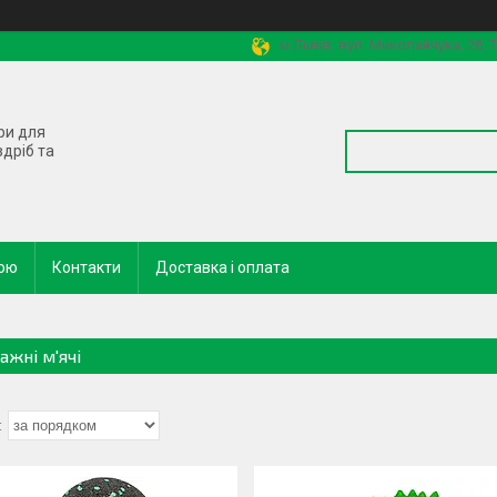
м.Львів, вул. Миколайчука, 2б,
ри для
здріб та
кою
Контакти
Доставка і оплата
ажні м'ячі