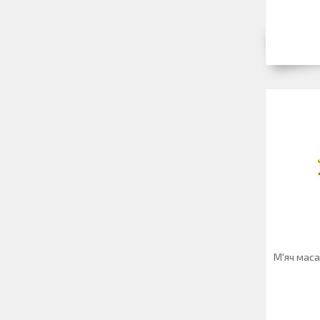
М'яч мас