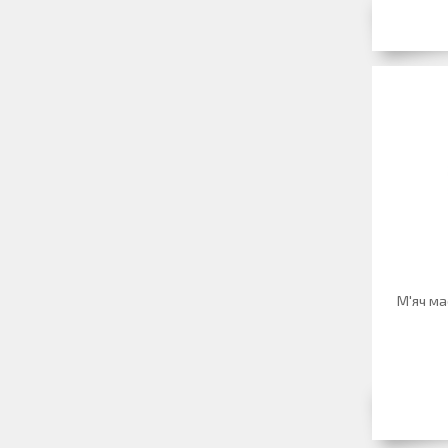
М'яч ма