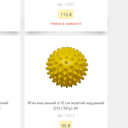
12557
110 ₴
Немає в наявності
лений
М'яч масажний d 10 см жовтий надувний
З
D10 (70Гр)-Ж
12513
90 ₴