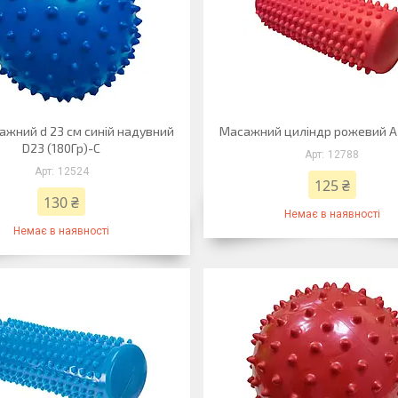
ажний d 23 см синій надувний
Масажний циліндр рожевий A
D23 (180Гр)-С
12788
12524
125 ₴
130 ₴
Немає в наявності
Немає в наявності