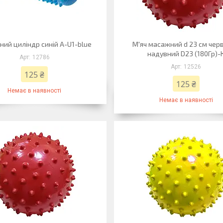
ий циліндр синій A-U1-blue
М'яч масажний d 23 см чер
надувний D23 (180Гр)-
12786
12526
125 ₴
125 ₴
Немає в наявності
Немає в наявності