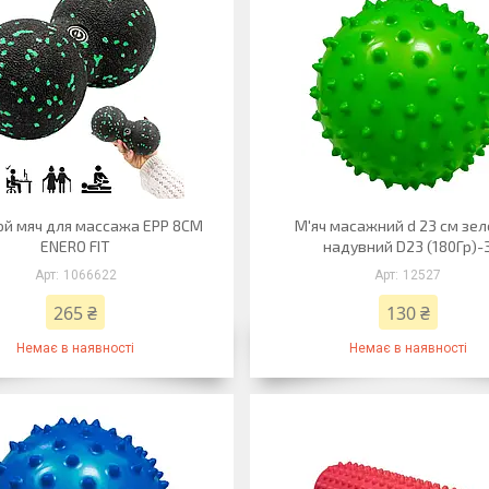
й мяч для массажа EPP 8CM
М'яч масажний d 23 см зе
ENERO FIT
надувний D23 (180Гр)-
1066622
12527
265 ₴
130 ₴
Немає в наявності
Немає в наявності