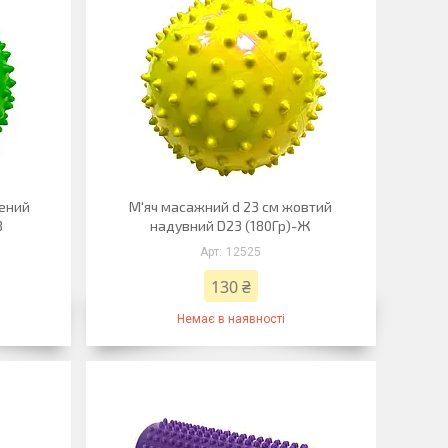
лений
М'яч масажний d 23 см жовтий
З
надувний D23 (180Гр)-Ж
12525
130 ₴
Немає в наявності