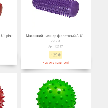
-U1-pink
Масажний циліндр фіолетовий A-U1-
purple
12787
125 ₴
Немає в наявності