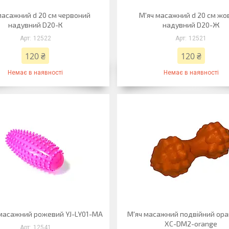
масажний d 20 см червоний
М'яч масажний d 20 см жо
надувний D20-К
надувний D20-Ж
12522
12521
120 ₴
120 ₴
Немає в наявності
Немає в наявності
 масажний рожевий YJ-LY01-МА
М'яч масажний подвійний ор
XC-DM2-orange
12541