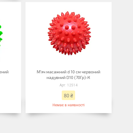
лений
М'яч масажний d 10 см червоний
надувний D10 (70Гр)-К
12514
80 ₴
Немає в наявності