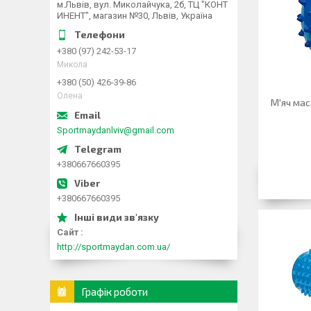
м.Львів, вул. Миколайчука, 2б, ТЦ "КОНТ
ИНЕНТ", магазин №30, Львів, Україна
+380 (97) 242-53-17
Микола
+380 (50) 426-39-86
Олена
М'яч мас
Sportmaydanlviv@gmail.com
+380667660395
+380667660395
Сайт
http://sportmaydan.com.ua/
Графік роботи