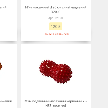
втий
М'яч масажний d 20 см синій надувний
D20-С
12520
120 ₴
Немає в наявності
анжевий
М'яч подвійний масажний червоний YJ-
HS8-rose red