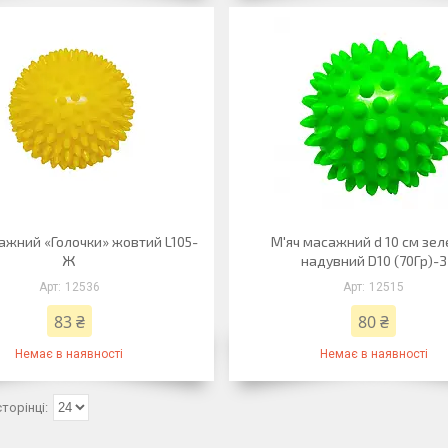
ажний «Голочки» жовтий L105-
М'яч масажний d 10 см зе
Ж
надувний D10 (70Гр)-З
12536
12515
83 ₴
80 ₴
Немає в наявності
Немає в наявності