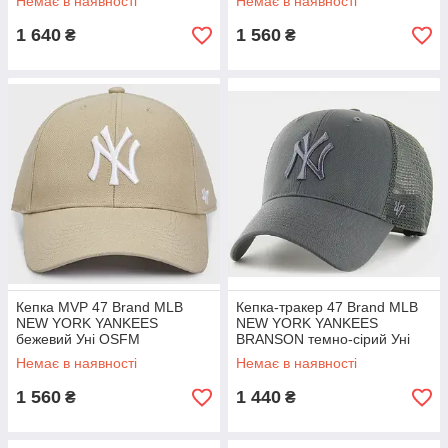
Немає в наявності
Немає в наявності
1 640
1 560
₴
₴
Кепка MVP 47 Brand MLB
Кепка-тракер 47 Brand MLB
NEW YORK YANKEES
NEW YORK YANKEES
бежевий Уні OSFM
BRANSON темно-сірий Уні
OSFA
Немає в наявності
Немає в наявності
1 560
1 440
₴
₴