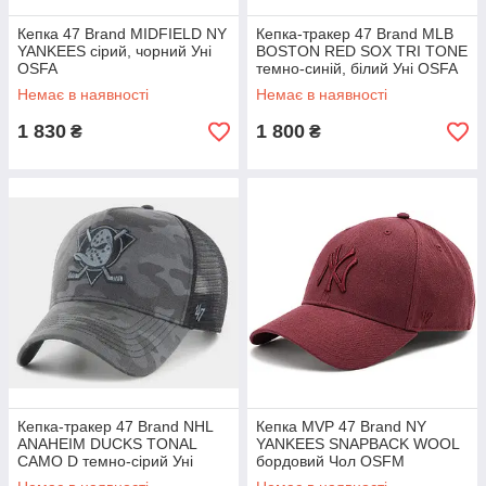
Кепка 47 Brand MIDFIELD NY
Кепка-тракер 47 Brand MLB
YANKEES сірий, чорний Уні
BOSTON RED SOX TRI TONE
OSFA
темно-синій, білий Уні OSFA
Немає в наявності
Немає в наявності
1 830
1 800
₴
₴
Кепка-тракер 47 Brand NHL
Кепка MVP 47 Brand NY
ANAHEIM DUCKS TONAL
YANKEES SNAPBACK WOOL
CAMO D темно-сірий Уні
бордовий Чол OSFM
OSFA