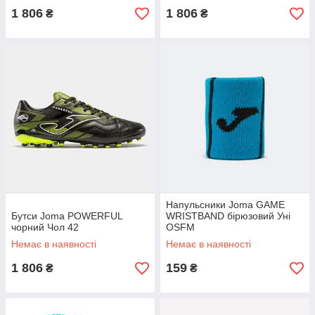
1 806
1 806
₴
₴
Напульсники Joma GAME
Бутси Joma POWERFUL
WRISTBAND бірюзовий Уні
чорний Чол 42
OSFM
Немає в наявності
Немає в наявності
1 806
159
₴
₴