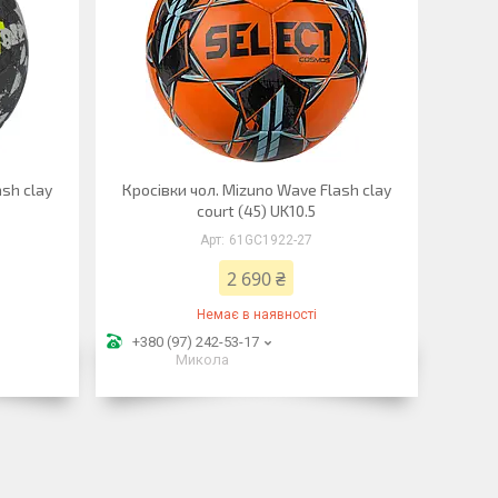
sh clay
Кросівки чол. Mizuno Wave Flash clay
court (45) UK10.5
61GC1922-27
2 690 ₴
Немає в наявності
+380 (97) 242-53-17
Микола