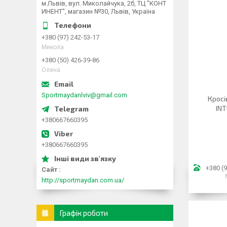
м.Львів, вул. Миколайчука, 2б, ТЦ "КОНТ
ИНЕНТ", магазин №30, Львів, Україна
+380 (97) 242-53-17
Микола
+380 (50) 426-39-86
Олена
Sportmaydanlviv@gmail.com
Кросі
INT
+380667660395
+380667660395
+380 (9
Сайт
http://sportmaydan.com.ua/
Графік роботи