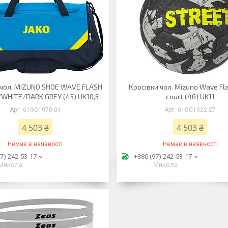
 чол. MIZUNO SHOE WAVE FLASH
Кросівки чол. Mizuno Wave Fla
/WHITE/DARK GREY (45) UK10,5
court (46) UK11
61GC1970-01
61GC1922-27
4 503 ₴
4 503 ₴
Немає в наявності
Немає в наявності
7) 242-53-17
+380 (97) 242-53-17
Микола
Микола