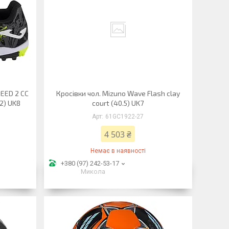
EED 2 CC
Кросівки чол. Mizuno Wave Flash clay
2) UK8
court (40.5) UK7
61GC1922-27
4 503 ₴
Немає в наявності
+380 (97) 242-53-17
Микола