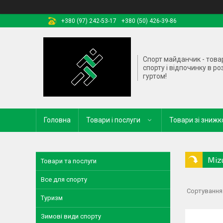
+380 (97) 242-53-17
+380 (50) 426-39-86
Спорт майданчик - това
спорту і відпочинку в ро
гуртом!
Головна
Товари і послуги
Товари зі зниж
Miz
Товари та послуги
Все для спорту
Туризм
Зимові види спорту