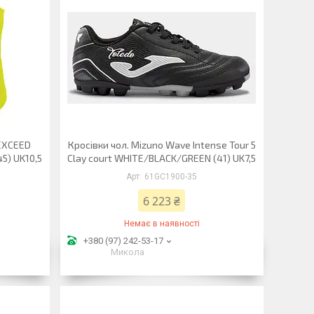
EXCEED
Кросівки чол. Mizuno Wave Intense Tour 5
5) UK10,5
Clay court WHITE/BLACK/GREEN (41) UK7,5
61GC1900-35
6 223 ₴
Немає в наявності
+380 (97) 242-53-17
Микола