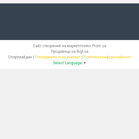
Сайт створений на маркетплейсі
Prom.ua
Продавець на Bigl.ua
Спортмайдан |
Поскаржитися на контент
|
Політика конфіденційності
Select Language
▼