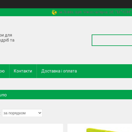
м.Львів, вул. Миколайчука, 2б, ТЦ "КОН
ри для
здріб та
кою
Контакти
Доставка і оплата
uno