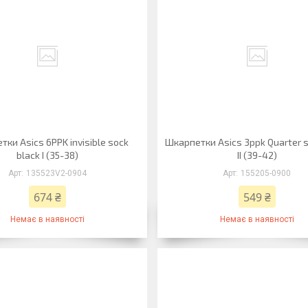
ки Asics 6PPK invisible sock
Шкарпетки Asics 3ppk Quarter s
black I (35-38)
II (39-42)
135523V2-0904
155205-0900
674 ₴
549 ₴
Немає в наявності
Немає в наявності