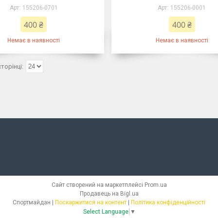
155206-0701
155206-0001
400 ₴
400 ₴
Немає в наявності
Немає в наявності
Сайт створений на маркетплейсі
Prom.ua
Продавець на Bigl.ua
Спортмайдан |
Поскаржитися на контент
|
Політика конфіденційності
Select Language
▼