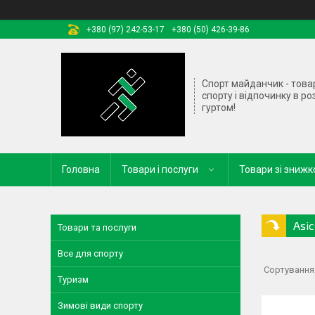
+380 (97) 242-53-17
+380 (50) 426-39-86
Спорт майданчик - това
спорту і відпочинку в ро
гуртом!
Головна
Товари і послуги
Товари зі зниж
Asic
Товари та послуги
Все для спорту
Туризм
Зимові види спорту