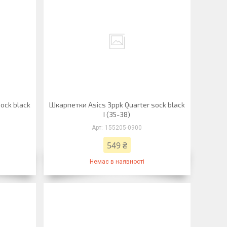
ock black
Шкарпетки Asics 3ppk Quarter sock black
I (35-38)
155205-0900
549 ₴
Немає в наявності