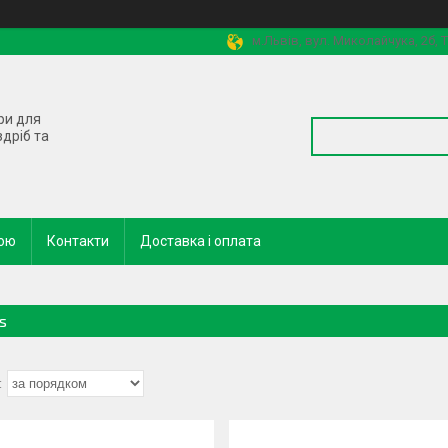
м.Львів, вул. Миколайчука, 2б,
ри для
здріб та
кою
Контакти
Доставка і оплата
s