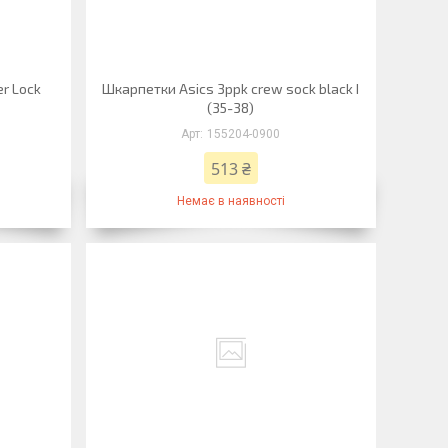
r Lock
Шкарпетки Asics 3ppk crew sock black I
(35-38)
155204-0900
513 ₴
Немає в наявності