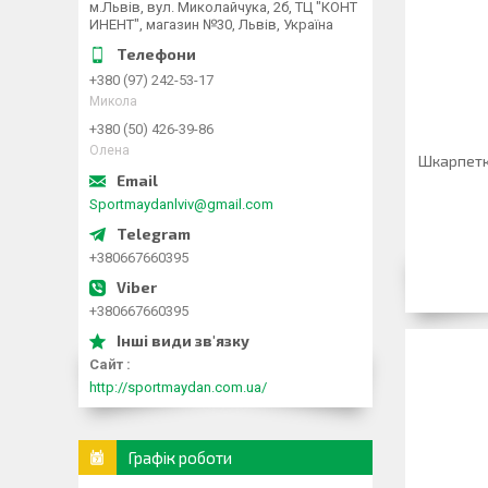
м.Львів, вул. Миколайчука, 2б, ТЦ "КОНТ
ИНЕНТ", магазин №30, Львів, Україна
+380 (97) 242-53-17
Микола
+380 (50) 426-39-86
Олена
Шкарпетки
Sportmaydanlviv@gmail.com
+380667660395
+380667660395
Сайт
http://sportmaydan.com.ua/
Графік роботи