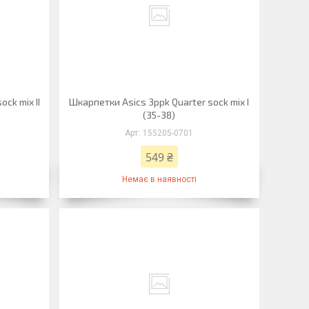
ck mix II
Шкарпетки Asics 3ppk Quarter sock mix I
(35-38)
155205-0701
549 ₴
Немає в наявності