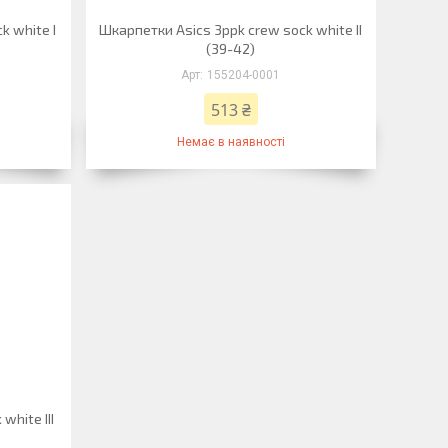
k white I
Шкарпетки Asics 3ppk crew sock white II
(39-42)
155204-0001
513 ₴
Немає в наявності
white III