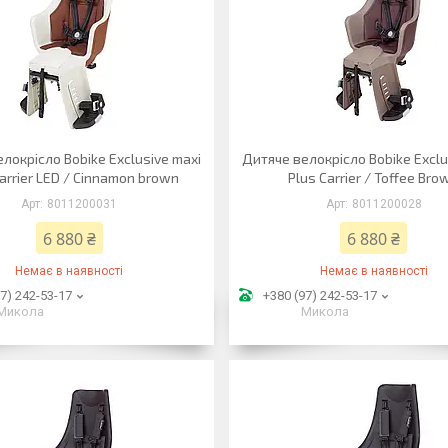
локрісло Bobike Exclusive maxi
Дитяче велокрісло Bobike Exclu
arrier LED / Cinnamon brown
Plus Carrier / Toffee Bro
8011200031
8011200028
6 880 ₴
6 880 ₴
Немає в наявності
Немає в наявності
7) 242-53-17
+380 (97) 242-53-17
Микола
Микола