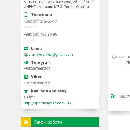
м.Львів, вул. Миколайчука, 2б, ТЦ "КОНТ
ИНЕНТ", магазин №30, Львів, Україна
+380 (97) 242-53-17
Микола
+380 (50) 426-39-86
Олена
Sportmaydanlviv@gmail.com
Дитяче ве
Pl
+380667660395
+380667660395
+380 (9
Сайт
http://sportmaydan.com.ua/
Графік роботи