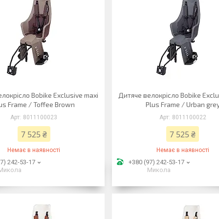
локрісло Bobike Exclusive maxi
Дитяче велокрісло Bobike Exclu
us Frame / Toffee Brown
Plus Frame / Urban gre
8011100023
8011100022
7 525 ₴
7 525 ₴
Немає в наявності
Немає в наявності
7) 242-53-17
+380 (97) 242-53-17
Микола
Микола