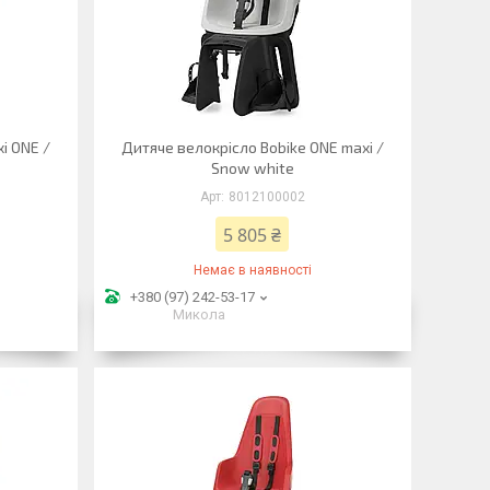
i ONE /
Дитяче велокрісло Bobike ONE maxi /
Snow white
8012100002
5 805 ₴
Немає в наявності
+380 (97) 242-53-17
Микола