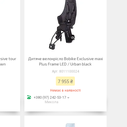
sive tour
Дитяче велокрісло Bobike Exclusive maxi
own
Plus Frame LED / Urban black
8011100024
7 955 ₴
Немає в наявності
+380 (97) 242-53-17
Микола