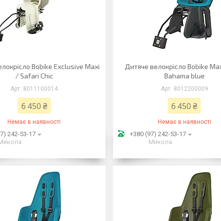
локрісло Bobike Exclusive Maxi
Дитяче велокрісло Bobike Max
/ Safari Chic
Bahama blue
8011100014
8012200009
6 450 ₴
6 450 ₴
Немає в наявності
Немає в наявності
7) 242-53-17
+380 (97) 242-53-17
Микола
Микола