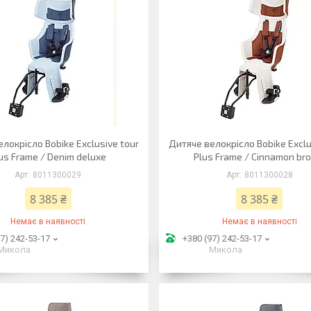
локрісло Bobike Exclusive tour
Дитяче велокрісло Bobike Exclu
us Frame / Denim deluxe
Plus Frame / Cinnamon br
8011300029
8011300028
8 385 ₴
8 385 ₴
Немає в наявності
Немає в наявності
7) 242-53-17
+380 (97) 242-53-17
Микола
Микола