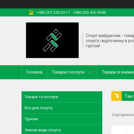
+380 (97) 242-53-17
+380 (50) 426-39-86
Спорт майданчик - това
спорту і відпочинку в ро
гуртом!
Головна
Товари і послуги
Товари зі зниж
Так
Товари та послуги
Все для спорту
Туризм
Зимові види спорту