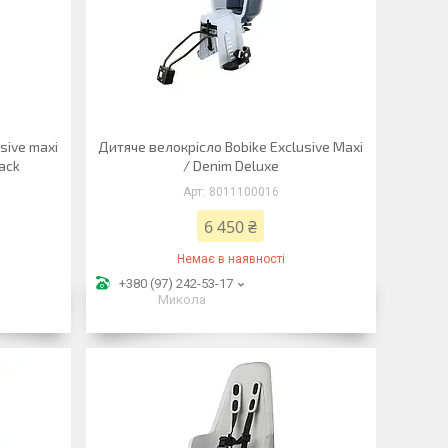
sive maxi
Дитяче велокрісло Bobike Exclusive Maxi
lack
/ Denim Deluxe
8011100016
6 450 ₴
Немає в наявності
+380 (97) 242-53-17
Микола