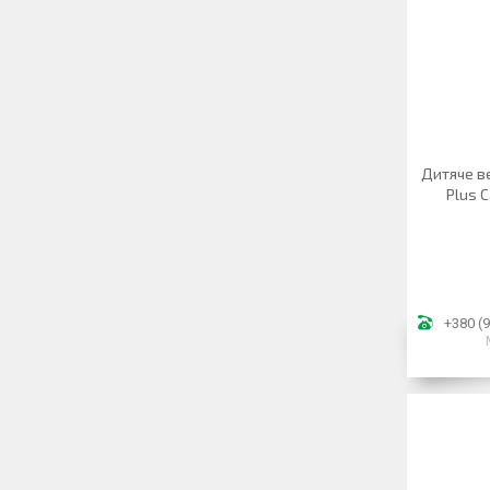
Дитяче ве
Plus C
+380 (9