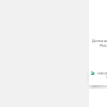
Дитяче ве
Plus
+380 (9