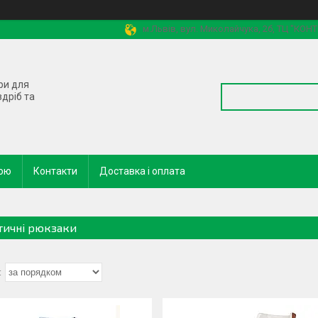
м.Львів, вул. Миколайчука, 2б, ТЦ "КОН
ри для
здріб та
кою
Контакти
Доставка і оплата
тичні рюкзаки