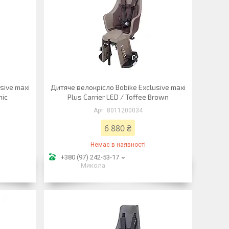
sive maxi
Дитяче велокрісло Bobike Exclusive maxi
hic
Plus Carrier LED / Toffee Brown
8011200034
6 880 ₴
Немає в наявності
+380 (97) 242-53-17
Микола