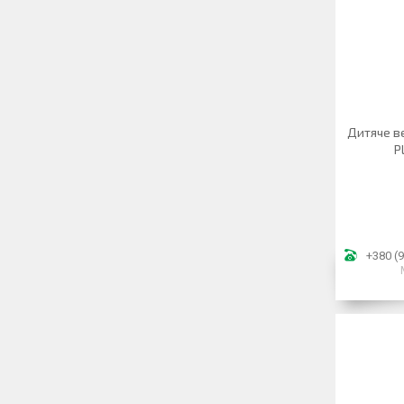
Дитяче ве
P
+380 (9