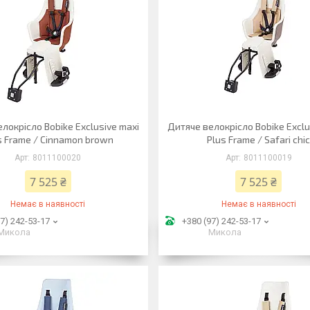
локрісло Bobike Exclusive maxi
Дитяче велокрісло Bobike Exclu
s Frame / Cinnamon brown
Plus Frame / Safari chi
8011100020
8011100019
7 525 ₴
7 525 ₴
Немає в наявності
Немає в наявності
7) 242-53-17
+380 (97) 242-53-17
Микола
Микола