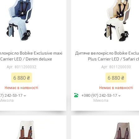
локрісло Bobike Exclusive maxi
Дитяче велокрісло Bobike Exclu
 Carrier LED / Denim deluxe
Plus Carrier LED / Safari c
8011200032
8011200030
6 880 ₴
6 880 ₴
Немає в наявності
Немає в наявності
7) 242-53-17
+380 (97) 242-53-17
Микола
Микола