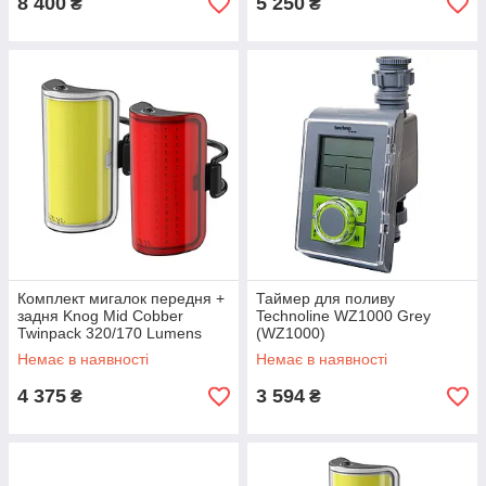
8 400
5 250
₴
₴
Комплект мигалок передня +
Таймер для поливу
задня Knog Mid Cobber
Technoline WZ1000 Grey
Twinpack 320/170 Lumens
(WZ1000)
Немає в наявності
Немає в наявності
4 375
3 594
₴
₴