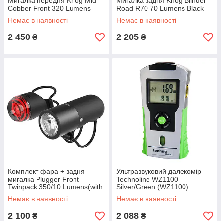
Мигалка передня Knog Mid
Мигалка задня Knog Blinder
Cobber Front 320 Lumens
Road R70 70 Lumens Black
Немає в наявності
Немає в наявності
2 450
2 205
₴
₴
Комплект фара + задня
Ультразвуковий далекомір
мигалка Plugger Front
Technoline WZ1100
Twinpack 350/10 Lumens(with
Silver/Green (WZ1100)
Plug Rear)
Немає в наявності
Немає в наявності
2 100
2 088
₴
₴