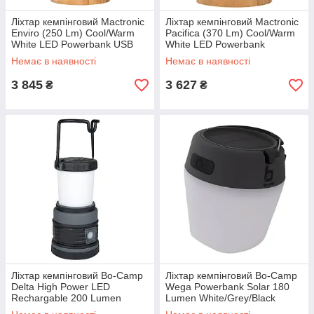
Ліхтар кемпінговий Mactronic
Ліхтар кемпінговий Mactronic
Enviro (250 Lm) Cool/Warm
Pacifica (370 Lm) Cool/Warm
White LED Powerbank USB
White LED Powerbank
Recharge (ACL0112)
Recharg Type-C (ACL0113)
Немає в наявності
Немає в наявності
3 845
3 627
₴
₴
Ліхтар кемпінговий Bo-Camp
Ліхтар кемпінговий Bo-Camp
Delta High Power LED
Wega Powerbank Solar 180
Rechargable 200 Lumen
Lumen White/Grey/Black
Black/Anthracite (5818891)
(5818735)