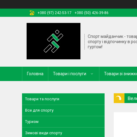
+380 (97) 242-53-17
+380 (50) 426-39-86
Спорт майданчик - това
спорту і відпочинку в ро
гуртом!
Головна
Товари і послуги
Товари зі зниж
Вел
Товари та послуги
Все для спорту
Туризм
Зимові види спорту