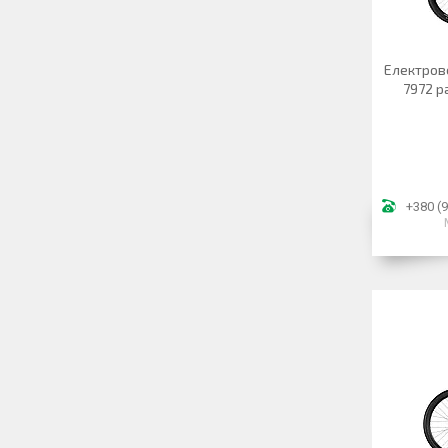
Електров
7972 р
+380 (9