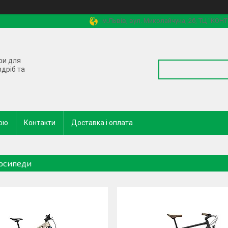
м.Львів, вул. Миколайчука, 2б, ТЦ "КОН
ри для
здріб та
кою
Контакти
Доставка і оплата
осипеди