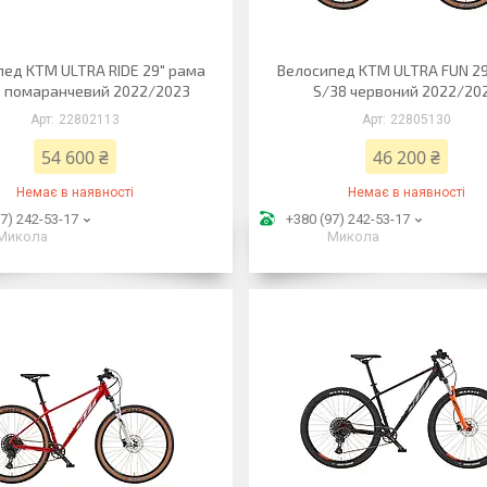
пед KTM ULTRA RIDE 29" рама
Велосипед KTM ULTRA FUN 2
3 помаранчевий 2022/2023
S/38 червоний 2022/20
22802113
22805130
54 600 ₴
46 200 ₴
Немає в наявності
Немає в наявності
7) 242-53-17
+380 (97) 242-53-17
Микола
Микола