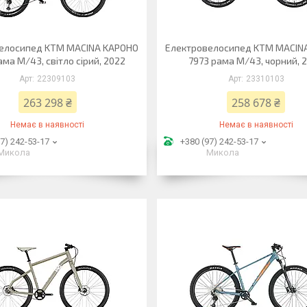
елосипед KTM MACINA KAPOHO
Електровелосипед KTM MACIN
ама M/43, світло сірий, 2022
7973 рама M/43, чорний, 
22309103
23310103
263 298 ₴
258 678 ₴
Немає в наявності
Немає в наявності
7) 242-53-17
+380 (97) 242-53-17
Микола
Микола