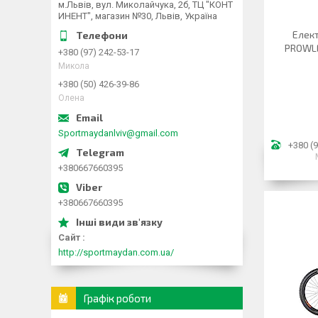
м.Львів, вул. Миколайчука, 2б, ТЦ "КОНТ
ИНЕНТ", магазин №30, Львів, Україна
Елек
PROWLE
+380 (97) 242-53-17
Микола
+380 (50) 426-39-86
Олена
Sportmaydanlviv@gmail.com
+380 (9
+380667660395
+380667660395
Сайт
http://sportmaydan.com.ua/
Графік роботи