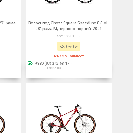
29" рама
Велосипед Ghost Square Speedline 8.8 AL
28', рама M, червоно-чорний, 2021
18SP1002
58 050 ₴
Немає в наявності
+380 (97) 242-53-17
Микола