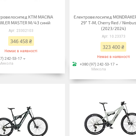
тровелосипед KTM MACINA
Електровелосипед MONDRAKER
WLER MASTER M/43 синій
29" T-M, Cherry Red / Nimbu
(2023/2024)
23302103
10.23373
346 458 ₴
323 400 ₴
Немає в наявності
Немає в наявності
7) 242-53-17
Микола
+380 (97) 242-53-17
Микола