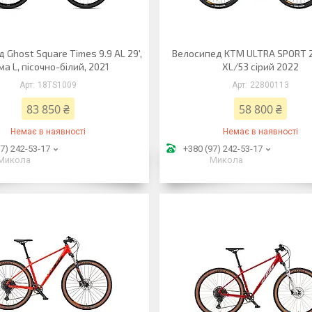
 Ghost Square Times 9.9 AL 29',
Велосипед KTM ULTRA SPORT 
ма L, пісочно-білий, 2021
XL/53 сірий 2022
18TS1009
22800113
83 850 ₴
58 800 ₴
Немає в наявності
Немає в наявності
7) 242-53-17
+380 (97) 242-53-17
Микола
Микола