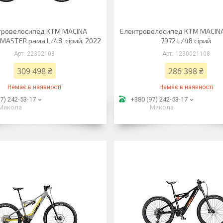
тровелосипед KTM MACINA
Електровелосипед KTM MACIN
MASTER рама L/48, сірий, 2022
7972 L/48 сірий
22302108
1230021108
309 498 ₴
286 398 ₴
Немає в наявності
Немає в наявності
7) 242-53-17
+380 (97) 242-53-17
Микола
Микола