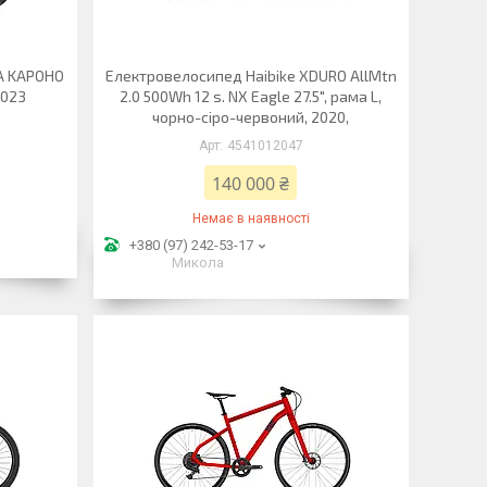
A KAPOHO
Електровелосипед Haibike XDURO AllMtn
2023
2.0 500Wh 12 s. NX Eagle 27.5", рама L,
чорно-сіро-червоний, 2020,
4541012047
140 000 ₴
Немає в наявності
+380 (97) 242-53-17
Микола