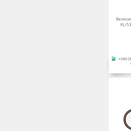
Велоси
XL/5
+380 (9