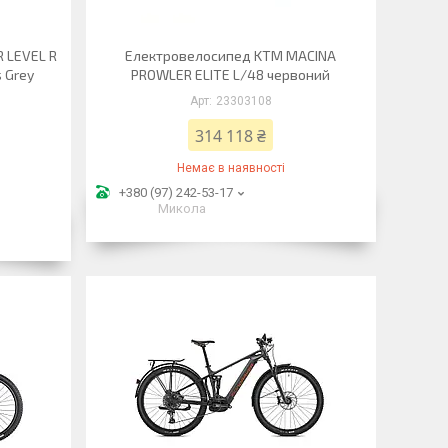
 LEVEL R
Електровелосипед KTM MACINA
s Grey
PROWLER ELITE L/48 червоний
23303108
314 118 ₴
Немає в наявності
+380 (97) 242-53-17
Микола