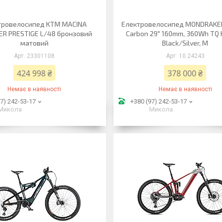
тровелосипед KTM MACINA
Електровелосипед MONDRAKER
R PRESTIGE L/48 бронзовий
Carbon 29" 160mm, 360Wh TQ 
матовий
Black/Silver, M
23301108
10.24243
424 998 ₴
378 000 ₴
Немає в наявності
Немає в наявності
7) 242-53-17
+380 (97) 242-53-17
Микола
Микола