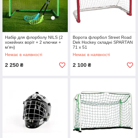
Набір для флорболу NILS (2
Ворота флорбол Street Road
хокейних воріт + 2 ключки +
Dek Hockey складні SPARTAN
м'яч)
71 x 51
Немає в наявності
Немає в наявності
2 250
2 100
₴
₴