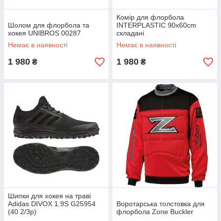
Комір для флорбола
Шолом для флорбола та
INTERPLASTIC 90x60cm
хокея UNIBROS 00287
складані
Немає в наявності
Немає в наявності
1 980
1 980
₴
₴
Шипки для хокея на траві
Adidas DIVOX 1.9S G25954
Воротарська толстовка для
(40 2/3p)
флорбола Zone Buckler