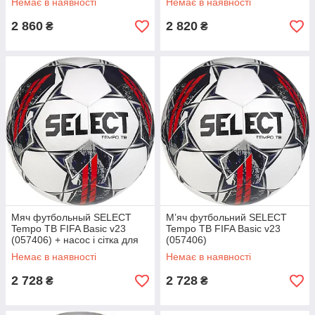
Немає в наявності
Немає в наявності
2 860
2 820
₴
₴
Мяч футбольный SELECT
М’яч футбольний SELECT
Tempo TB FIFA Basic v23
Tempo TB FIFA Basic v23
(057406) + насос і сітка для
(057406)
м'ячів у подарунок 4
Немає в наявності
Немає в наявності
2 728
2 728
₴
₴