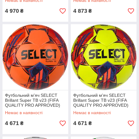
Немає в наявності
Немає в наявності
4 970
4 873
₴
₴
Футбольний м'яч SELECT
Футбольний м'яч SELECT
Brillant Super TB v23 (FIFA
Brillant Super TB v23 (FIFA
QUALITY PRO APPROVED)
QUALITY PRO APPROVED)
Жовтогарячий/червоний
Жовтий/червоний
Немає в наявності
Немає в наявності
4 671
4 671
₴
₴