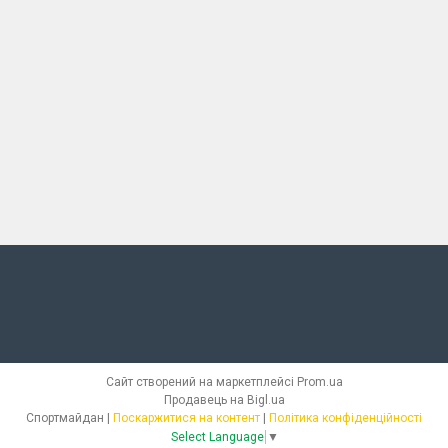
Сайт створений на маркетплейсі
Prom.ua
Продавець на Bigl.ua
Спортмайдан |
Поскаржитися на контент
|
Політика конфіденційності
Select Language
▼