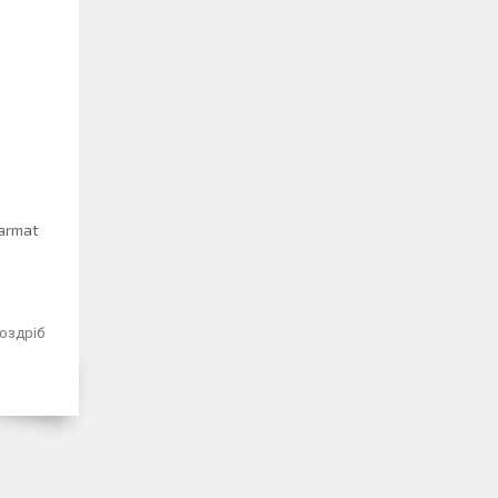
Marmat
роздріб