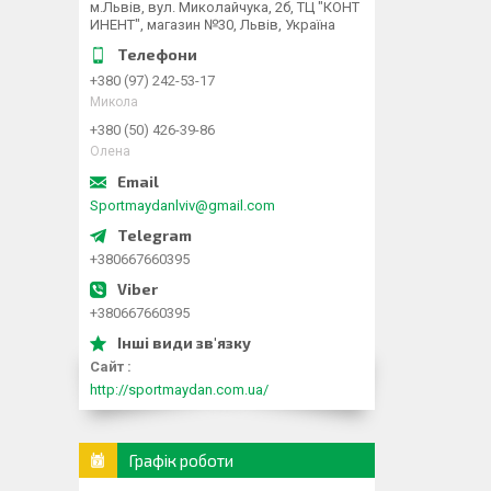
м.Львів, вул. Миколайчука, 2б, ТЦ "КОНТ
ИНЕНТ", магазин №30, Львів, Україна
+380 (97) 242-53-17
Микола
+380 (50) 426-39-86
Олена
Sportmaydanlviv@gmail.com
+380667660395
+380667660395
Сайт
http://sportmaydan.com.ua/
Графік роботи