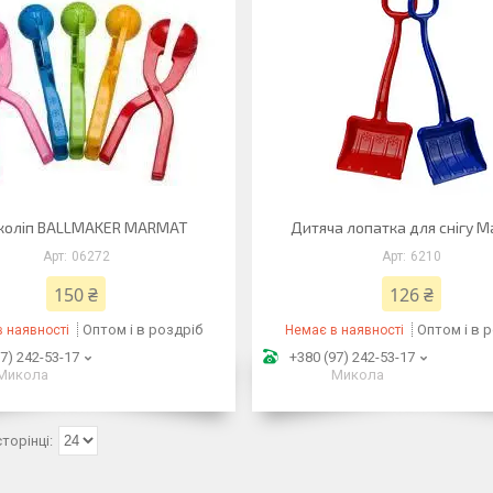
коліп BALLMAKER MARMAT
Дитяча лопатка для снігу 
06272
6210
150 ₴
126 ₴
Оптом і в роздріб
Оптом і в 
 наявності
Немає в наявності
7) 242-53-17
+380 (97) 242-53-17
Микола
Микола