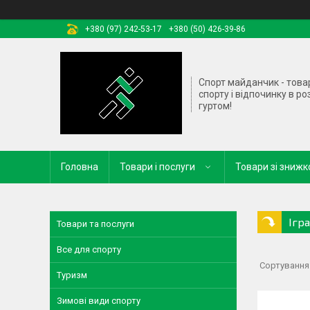
+380 (97) 242-53-17
+380 (50) 426-39-86
Спорт майданчик - това
спорту і відпочинку в ро
гуртом!
Головна
Товари і послуги
Товари зі зниж
Ігр
Товари та послуги
Все для спорту
Туризм
Зимові види спорту