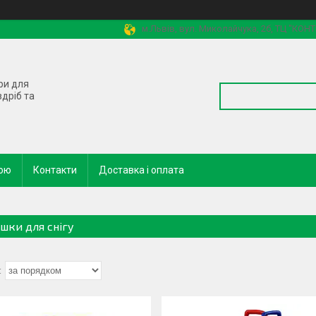
м.Львів, вул. Миколайчука, 2б, ТЦ "КОН
ри для
здріб та
кою
Контакти
Доставка і оплата
ашки для снігу