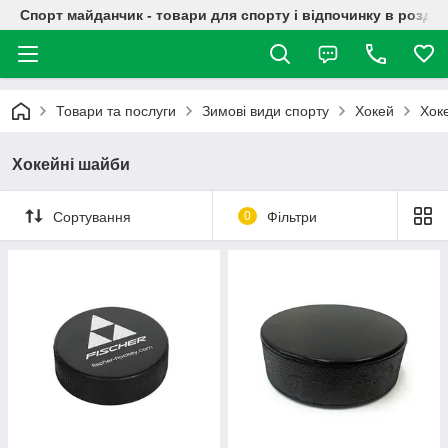
Спорт майданчик - товари для спорту і відпочинку в роздрі
Товари та послуги
Зимові види спорту
Хокей
Хок
Хокейні шайби
Сортування
0
Фільтри