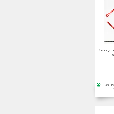
Сітка дл
а
+380 (9