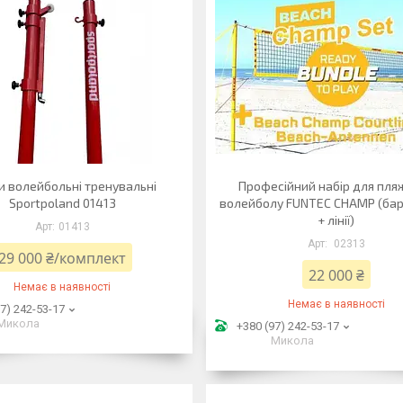
и волейбольні тренувальні
Професійний набір для пля
Sportpoland 01413
волейболу FUNTEC CHAMP (бари
+ лінії)
01413
02313
29 000 ₴/комплект
22 000 ₴
Немає в наявності
Немає в наявності
7) 242-53-17
Микола
+380 (97) 242-53-17
Микола