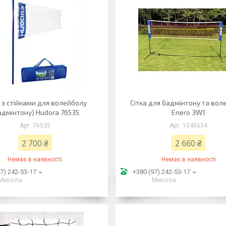
а з стійками для волейболу
Сітка для бадмінтону та вол
адмінтону) Hudora 76535
Enero 3W1
76535
1045634
2 700 ₴
2 660 ₴
Немає в наявності
Немає в наявності
7) 242-53-17
+380 (97) 242-53-17
Микола
Микола