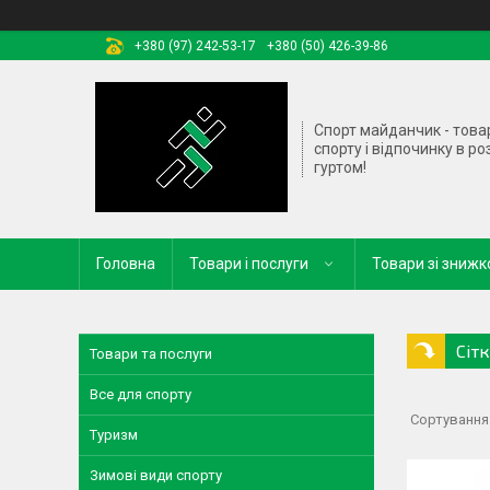
+380 (97) 242-53-17
+380 (50) 426-39-86
Спорт майданчик - това
спорту і відпочинку в ро
гуртом!
Головна
Товари і послуги
Товари зі зниж
Сіт
Товари та послуги
Все для спорту
Туризм
Зимові види спорту