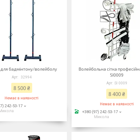
и для бадмінтону/волейболу
Волейбольна сітка професійн
SI0009
32994
SI 0009
8 500 ₴
8 400 ₴
Немає в наявності
Немає в наявності
7) 242-53-17
Микола
+380 (97) 242-53-17
Микола