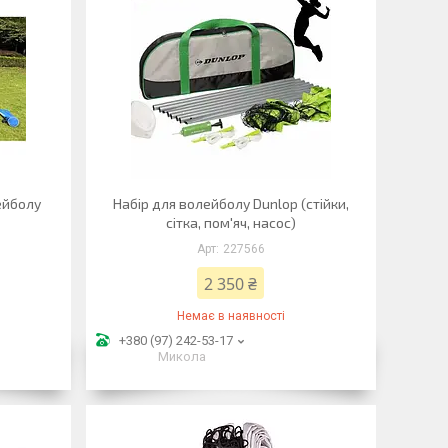
ейболу
Набір для волейболу Dunlop (стійки,
сітка, пом'яч, насос)
227566
2 350 ₴
Немає в наявності
+380 (97) 242-53-17
Микола