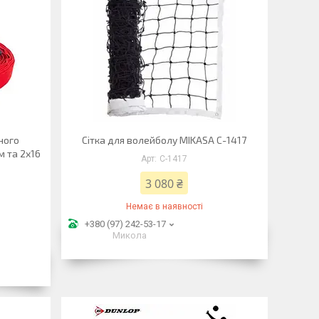
ного
Сітка для волейболу MIKASA C-1417
м та 2x16
C-1417
3 080 ₴
Немає в наявності
+380 (97) 242-53-17
Микола