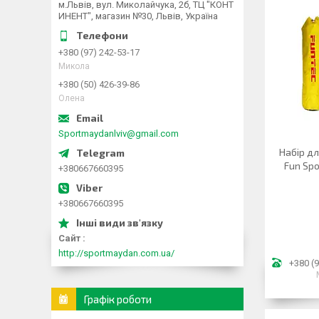
м.Львів, вул. Миколайчука, 2б, ТЦ "КОНТ
ИНЕНТ", магазин №30, Львів, Україна
+380 (97) 242-53-17
Микола
+380 (50) 426-39-86
Олена
Sportmaydanlviv@gmail.com
Набір д
Fun Spor
+380667660395
+380667660395
Сайт
http://sportmaydan.com.ua/
+380 (9
Графік роботи