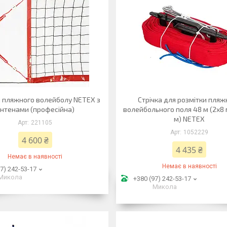
я пляжного волейболу NETEX з
Стрічка для розмітки пляж
нтенами (професійна)
волейбольного поля 48 м (2x8 
м) NETEX
221105
1052229
4 600 ₴
4 435 ₴
Немає в наявності
Немає в наявності
7) 242-53-17
Микола
+380 (97) 242-53-17
Микола