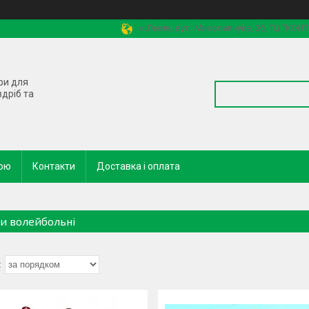
м.Львів, вул. Миколайчука, 2б, ТЦ "КОН
ри для
здріб та
кою
Контакти
Доставка і оплата
ки волейбольні