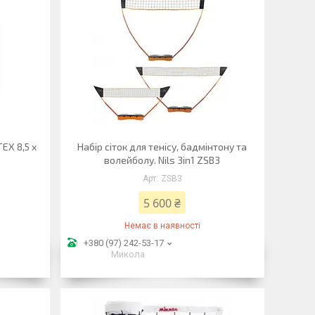
EX 8,5 x
Набір сіток для тенісу, бадмінтону та
волейболу. Nils 3in1 ZSB3
ZSB3
5 600 ₴
Немає в наявності
+380 (97) 242-53-17
Микола