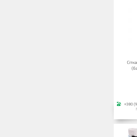
Сітк
(б
+380 (9