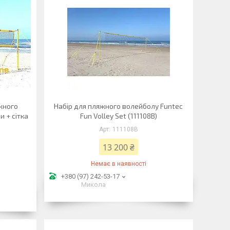
жного
Набір для пляжного волейболу Funtec
 + сітка
Fun Volley Set (111108B)
111108B
13 200 ₴
Немає в наявності
+380 (97) 242-53-17
Микола