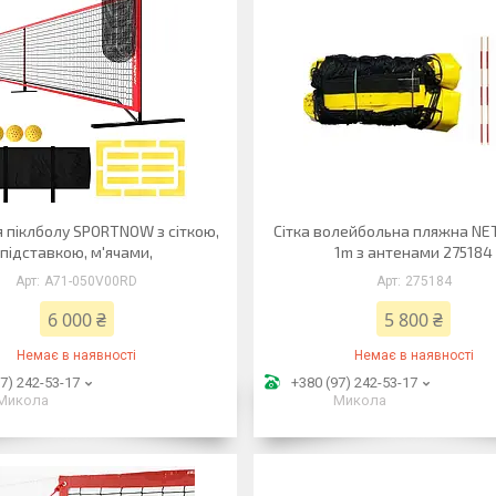
я піклболу SPORTNOW з сіткою,
Сітка волейбольна пляжна NET
підставкою, м'ячами,
1m з антенами 275184
A71-050V00RD
275184
6 000 ₴
5 800 ₴
Немає в наявності
Немає в наявності
7) 242-53-17
+380 (97) 242-53-17
Микола
Микола