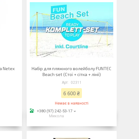
а Netex
Набір для пляжного волейболу FUNTEC
Beach set (Стої + сітка + лінії)
02311
6 600 ₴
Немає в наявності
+380 (97) 242-53-17
Микола