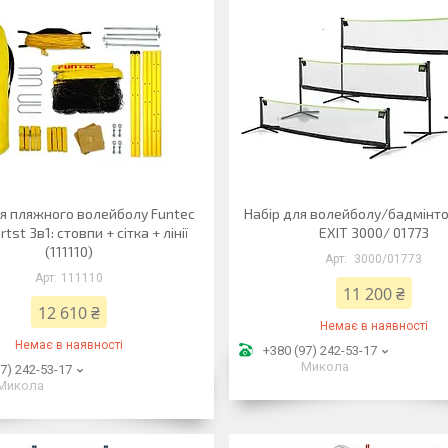
ля пляжного волейболу Funtec
Набір для волейболу/бадмінто
tst 3в1: стовпи + сітка + лінії
EXIT 3000/ 01773
(111110)
3000/01773
111110
11 200 ₴
12 610 ₴
Немає в наявності
Немає в наявності
+380 (97) 242-53-17
Микола
7) 242-53-17
Микола