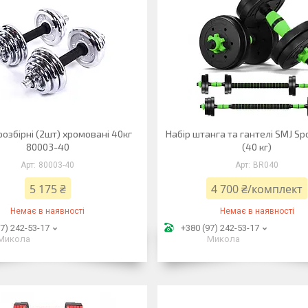
розбірні (2шт) хромовані 40кг
Набір штанга та гантелі SMJ Sp
80003-40
(40 кг)
80003-40
BR040
5 175 ₴
4 700 ₴/комплект
Немає в наявності
Немає в наявності
7) 242-53-17
+380 (97) 242-53-17
Микола
Микола