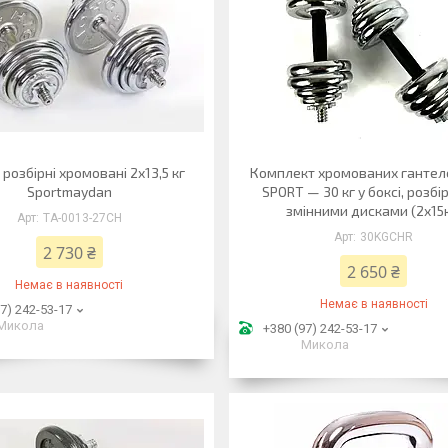
 розбірні хромовані 2х13,5 кг
Комплект хромованих гантел
Sportmaydan
SPORT — 30 кг у боксі, розбір
змінними дисками (2x15к
TA-0013-27CH
30KGCHR
2 730 ₴
2 650 ₴
Немає в наявності
Немає в наявності
7) 242-53-17
Микола
+380 (97) 242-53-17
Микола