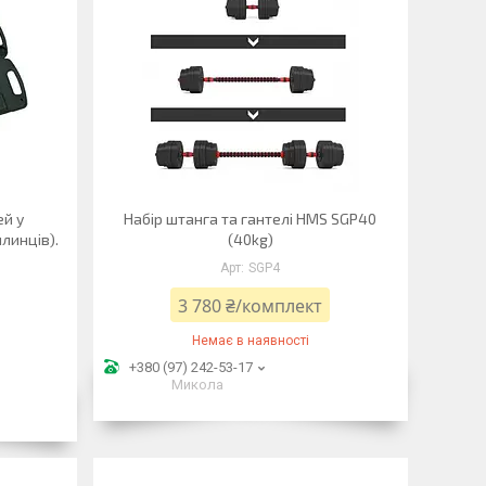
ей у
Набір штанга та гантелі HMS SGP40
млинців).
(40kg)
SGP4
3 780 ₴/комплект
Немає в наявності
+380 (97) 242-53-17
Микола