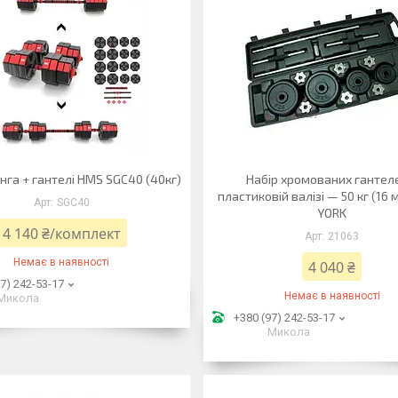
нга + гантелі HMS SGC40 (40кг)
Набір хромованих гантел
пластиковій валізі — 50 кг (16 
SGC40
YORK
4 140 ₴/комплект
21063
Немає в наявності
4 040 ₴
7) 242-53-17
Немає в наявності
Микола
+380 (97) 242-53-17
Микола