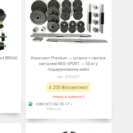
ort BR040
Комплект Premium — штанга + гантелі
металеві NEO-SPORT — 50 кг у
подарунковому кейсі
ST50SHT
4 200 ₴/комплект
Немає в наявності
+380 (97) 242-53-17
Микола