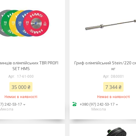
линців олімпійських TBR PROFI
Гриф олімпійський Stein/220 с
SET HMS
кг
17-61-000
DB0001
35 000 ₴
7 344 ₴
Немає в наявності
Немає в наявності
7) 242-53-17
+380 (97) 242-53-17
Микола
Микола