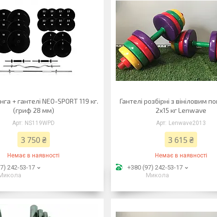
нга + гантелі NEO-SPORT 119 кг.
Гантелі розбірні з вініловим п
(гриф 28 мм)
2х15 кг Lenwave
NS119WPD
Lenwave2013
3 750 ₴
3 615 ₴
Немає в наявності
Немає в наявності
7) 242-53-17
+380 (97) 242-53-17
Микола
Микола