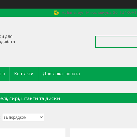
м.Львів, вул. Миколайчука, 2б, ТЦ "КОН
ри для
здріб та
кою
Контакти
Доставка і оплата
елі, гирі, штанги та диски