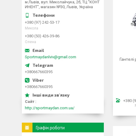
м.Львів, вул. Миколайчука, 2б, ТЦ "КОНТ
ИНЕНТ", магазин №30, Львів, Україна
+380 (97) 242-53-17
Микола
+380 (50) 426-39-86
Олена
Sportmaydanlviv@gmail.com
Гантелі 
+380667660395
+380667660395
+380 (9
Сайт
http://sportmaydan.com.ua/
Графік роботи