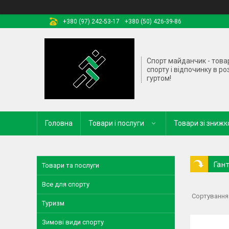
+380 (97) 242-53-17
+380 (50) 426-39-86
Спорт майданчик - това
спорту і відпочинку в ро
гуртом!
Головна
Товари і послуги
Товари зі зниж
Гант
Товари та послуги
Все для спорту
Туризм
Зимові види спорту