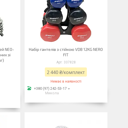
ей NEO-
Набір гантелів з стійкою VDB 12KG NERO
них зі
FIT
г)
337828
2 440 ₴/комплект
Немає в наявності
+380 (97) 242-53-17
Микола