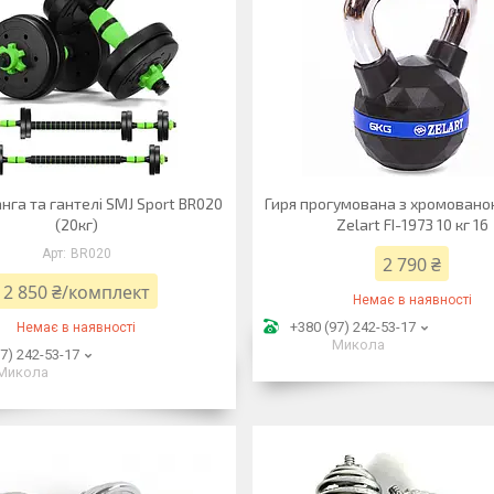
нга та гантелі SMJ Sport BR020
Гиря прогумована з хромован
(20кг)
Zelart FI-1973 10 кг 16
BR020
2 790 ₴
2 850 ₴/комплект
Немає в наявності
+380 (97) 242-53-17
Немає в наявності
Микола
7) 242-53-17
Микола