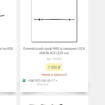
м/на 600
Олімпійський гриф HMS із замками LOCK
JAW BLACK (220 см)
GO680
7 000 ₴
Немає в наявності
+380 (97) 242-53-17
Микола