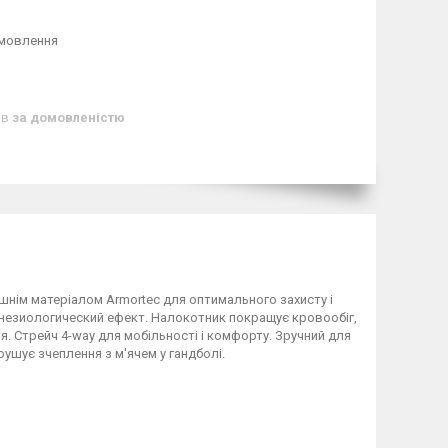
амовлення
ів
за домовленістю
нім матеріалом Armortec для оптимального захисту і
кинезиологический ефект. Налокотник покращує кровообіг,
я. Стрейч 4-way для мобільності і комфорту. Зручний для
орушує зчеплення з м'ячем у гандболі.