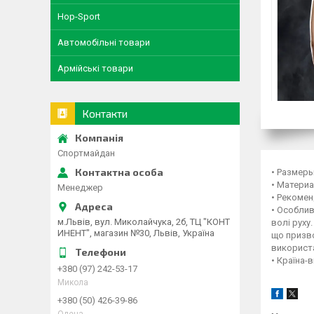
Hop-Sport
Автомобільні товари
Армійські товари
Контакти
Спортмайдан
• Размеры:
• Материа
Менеджер
• Рекоме
• Особлив
м.Львів, вул. Миколайчука, 2б, ТЦ "КОНТ
волі руху
ИНЕНТ", магазин №30, Львів, Україна
що призво
використа
• Країна-
+380 (97) 242-53-17
Микола
+380 (50) 426-39-86