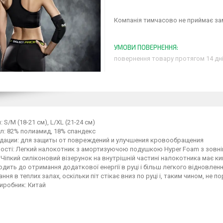
Компанія тимчасово не приймає з
повернення товару протягом 14 дн
 S/M (18-21 см), L/XL (21-24 см)
л: 82% полиамид, 18% спандекс
ндации: для защиты от повреждений и улучшения кровообращения
ості: Легкий налокотник з амортизуючою подушкою Hyper Foam з зовніш
. Чіпкий силіконовий візерунок на внутрішній частині налокотника має 
дить до отримання додаткової енергії в руці і більш легкого відновленн
ння в теплих залах, оскільки піт стікає вниз по руці і, таким чином, не п
виробник: Китай