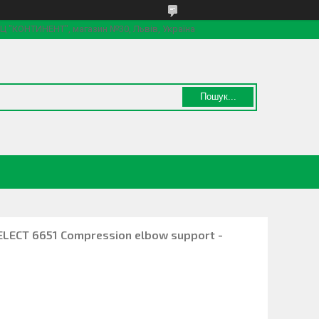
 ТЦ "КОНТИНЕНТ", магазин №30, Львів, Україна
Пошук...
ELECT 6651 Compression elbow support -