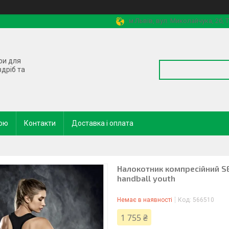
м.Львів, вул. Миколайчука, 2б,
ри для
здріб та
кою
Контакти
Доставка і оплата
Налокотник компресійний S
handball youth
Немає в наявності
Код:
566510
1 755 ₴