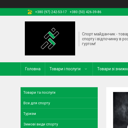
+380 (97) 242-53-17
+380 (50) 426-39-86
Спорт майданчик - това
спорту і відпочинку в ро
гуртом!
Головна
Товари і послуги
Товари зі зниж
Товари та послуги
Все для спорту
Туризм
Зимові види спорту