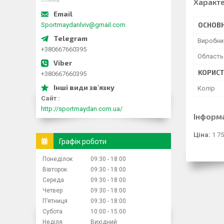
Олена
Характ
Sportmaydanlviv@gmail.com
ОСНОВН
Виробни
+380667660395
Область 
КОРИСТ
+380667660395
Колір
Сайт
http://sportmaydan.com.ua/
Інформ
Ціна:
1 75
Графік роботи
Понеділок
09:30
18:00
Вівторок
09:30
18:00
Середа
09:30
18:00
Четвер
09:30
18:00
Пʼятниця
09:30
18:00
Субота
10:00
15:00
Неділя
Вихідний