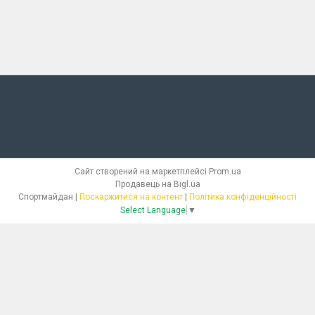
Сайт створений на маркетплейсі
Prom.ua
Продавець на Bigl.ua
Спортмайдан |
Поскаржитися на контент
|
Політика конфіденційності
Select Language
▼