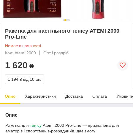
Ракетка для настільного тенісу ATEMI 2000
Pro-Line
Немає в наявності
Код: Atemi 2000
Опт і роздріб
1 620
₴
1 194 ₴
від 10 шт.
Опис
Характеристики
Доставка
Оплата
Умови п
Опис
Ракетка для
тенісу
Atemi 2000 Pro-Line — призначена для
аматорів і спортсменів-розрядників, дає змогу