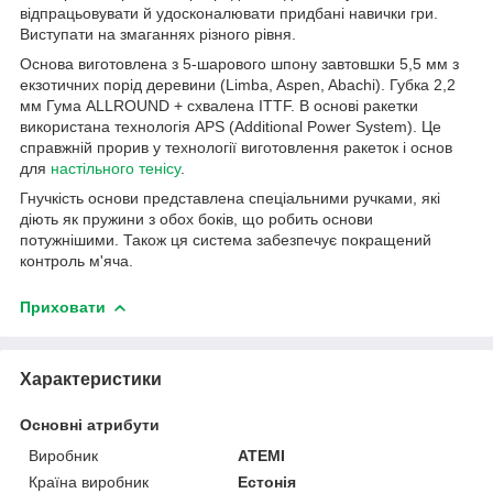
відпрацьовувати й удосконалювати придбані навички гри.
Виступати на змаганнях різного рівня.
Основа виготовлена з 5-шарового шпону завтовшки 5,5 мм з
екзотичних порід деревини (Limba, Aspen, Abachi). Губка 2,2
мм Гума ALLROUND + схвалена ITTF. В основі ракетки
використана технологія APS (Additional Power System). Це
справжній прорив у технології виготовлення ракеток і основ
для
настільного тенісу
.
Гнучкість основи представлена спеціальними ручками, які
діють як пружини з обох боків, що робить основи
потужнішими. Також ця система забезпечує покращений
контроль м'яча.
Приховати
Характеристики
Основні атрибути
Виробник
ATEMI
Країна виробник
Естонія