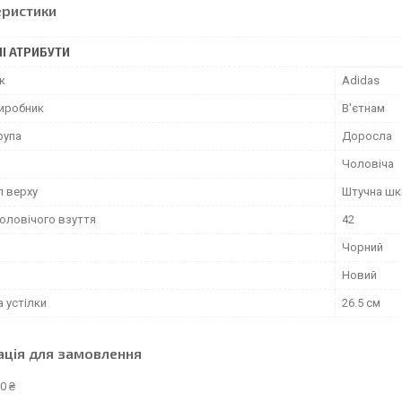
еристики
І АТРИБУТИ
к
Adidas
виробник
В'єтнам
рупа
Доросла
Чоловіча
л верху
Штучна шк
чоловічого взуття
42
Чорний
Новий
 устілки
26.5 см
ація для замовлення
0 ₴