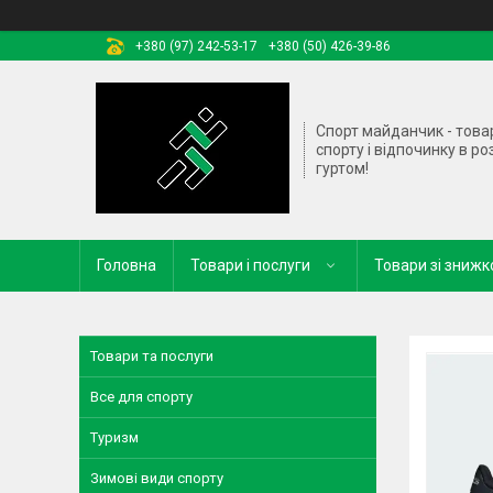
+380 (97) 242-53-17
+380 (50) 426-39-86
Спорт майданчик - това
спорту і відпочинку в ро
гуртом!
Головна
Товари і послуги
Товари зі зниж
Товари та послуги
Все для спорту
Туризм
Зимові види спорту