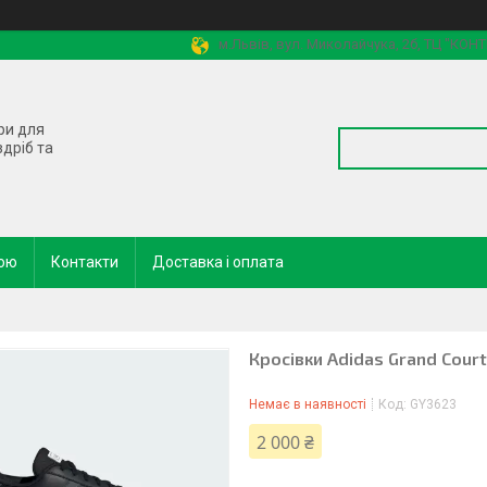
м.Львів, вул. Миколайчука, 2б, ТЦ "КОН
ри для
здріб та
кою
Контакти
Доставка і оплата
Кросівки Adidas Grand Cour
Немає в наявності
Код:
GY3623
2 000 ₴