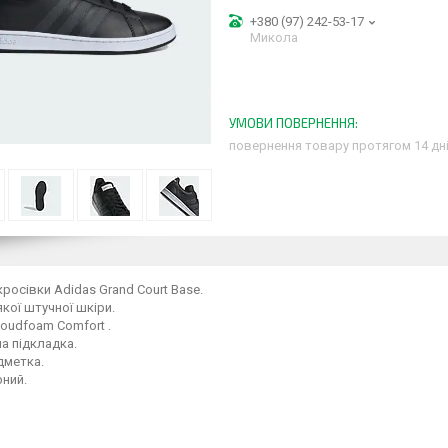
+380 (97) 242-53-17
Микола
повернення товару протягом 14 дн
кросівки Adidas Grand Court Base.
якої штучної шкіри.
loudfoam Comfort .
а підкладка.
дметка.
рний.