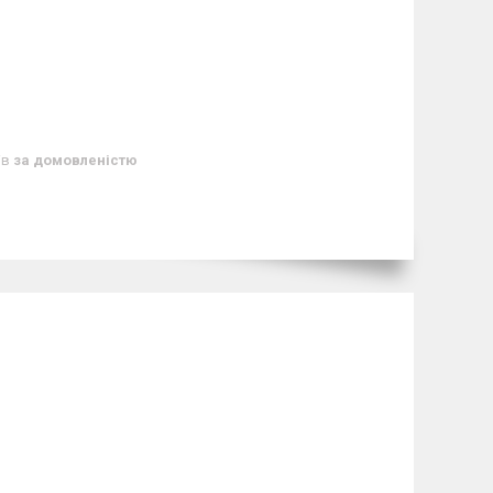
ів
за домовленістю