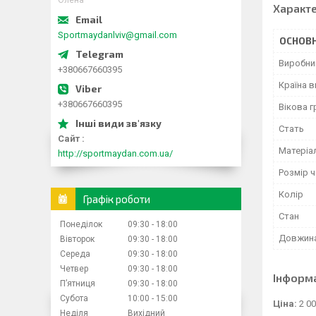
Олена
Характ
Sportmaydanlviv@gmail.com
ОСНОВН
Виробни
+380667660395
Країна 
+380667660395
Вікова г
Стать
Сайт
Матеріа
http://sportmaydan.com.ua/
Розмір 
Колір
Графік роботи
Стан
Понеділок
09:30
18:00
Довжина
Вівторок
09:30
18:00
Середа
09:30
18:00
Четвер
09:30
18:00
Інформ
Пʼятниця
09:30
18:00
Субота
10:00
15:00
Ціна:
2 00
Неділя
Вихідний