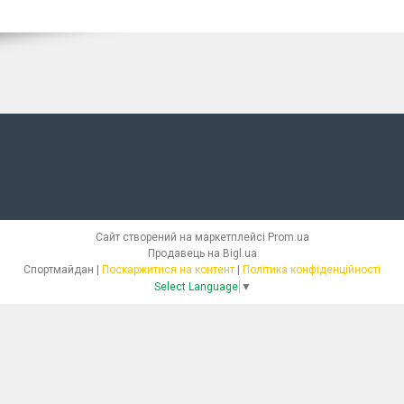
Сайт створений на маркетплейсі
Prom.ua
Продавець на Bigl.ua
Спортмайдан |
Поскаржитися на контент
|
Політика конфіденційності
Select Language
▼