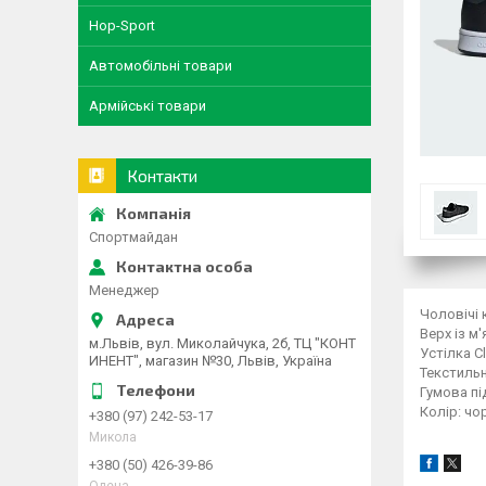
Hop-Sport
Автомобільні товари
Армійські товари
Контакти
Спортмайдан
Менеджер
Чоловічі 
Верх із м'
м.Львів, вул. Миколайчука, 2б, ТЦ "КОНТ
Устілка C
ИНЕНТ", магазин №30, Львів, Україна
Текстильн
Гумова пі
Колір: чо
+380 (97) 242-53-17
Микола
+380 (50) 426-39-86