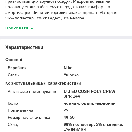
правий/лівий для зручної посадки. Махрові вставки на
половину стопи забезпечують додатковий комфорт та
амортизацію. Вишитий торговий знак Jumpman. Матеріал -
96% поліестер, 3% спандекс, 1% нейлон.
Приховати
Характеристики
Основні
Виробник
Nike
Стать
Унісекс
Користувальницькі характеристики
Англійське найменування
U J ED CUSH POLY CREW
3PR 144
Колір
чорний, білий, червоний
Призначення
<>
Розмір постачальника
46-50
Склад
96% поліестер, 3% спандекс,
1% нейлон