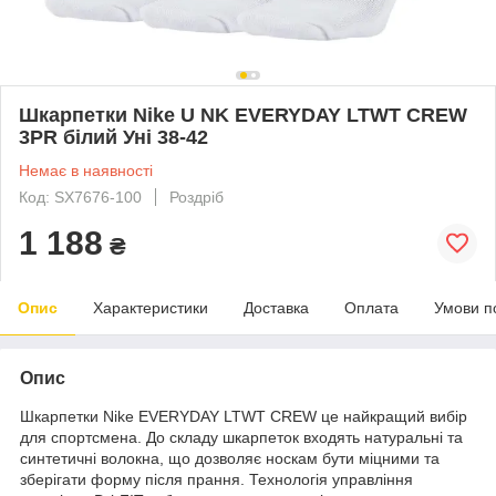
Шкарпетки Nike U NK EVERYDAY LTWT CREW
3PR білий Уні 38-42
Немає в наявності
Код: SX7676-100
Роздріб
1 188
₴
Опис
Характеристики
Доставка
Оплата
Умови п
Опис
Шкарпетки Nike EVERYDAY LTWT CREW це найкращий вибір
для спортсмена. До складу шкарпеток входять натуральні та
синтетичні волокна, що дозволяє носкам бути міцними та
зберігати форму після прання. Технологія управління