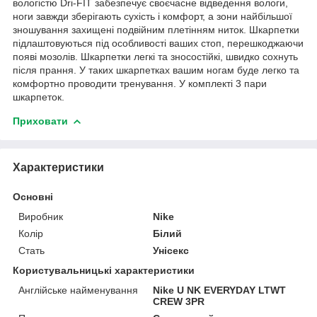
вологістю Dri-FIT забезпечує своєчасне відведення вологи,
ноги завжди зберігають сухість і комфорт, а зони найбільшої
зношування захищені подвійним плетінням ниток. Шкарпетки
підлаштовуються під особливості ваших стоп, перешкоджаючи
появі мозолів. Шкарпетки легкі та зносостійкі, швидко сохнуть
після прання. У таких шкарпетках вашим ногам буде легко та
комфортно проводити тренування. У комплекті 3 пари
шкарпеток.
Приховати
Характеристики
Основні
Виробник
Nike
Колір
Білий
Стать
Унісекс
Користувальницькі характеристики
Англійське найменування
Nike U NK EVERYDAY LTWT
CREW 3PR