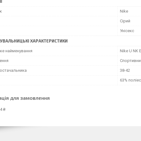
І
к
Nike
Сірий
Унісекс
УВАЛЬНИЦЬКІ ХАРАКТЕРИСТИКИ
ьке найменування
Nike U NK
ення
Спортивни
постачальника
38-42
63% поліес
ація для замовлення
4 ₴