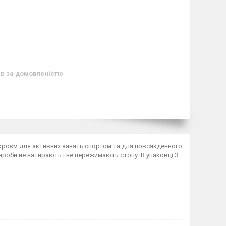
ів
за домовленістю
кроєм для активних занять спортом та для повсякденного
ироби не натирають і не пережимають стопу. В упаковці 3