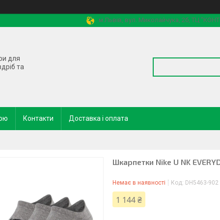
м.Львів, вул. Миколайчука, 2б, ТЦ "КОН
ри для
здріб та
кою
Контакти
Доставка і оплата
Шкарпетки Nike U NK EVERYD
Немає в наявності
Код:
DH5463-902
1 144 ₴