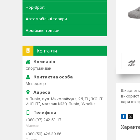
Hop-Sport
Автомобільні товари
Армійські товари
Контакти
Спортмайдан
Менеджер
Шкарпетки
використа
м.Львів, вул. Миколайчука, 2б, ТЦ "КОНТ
пари шка
ИНЕНТ", магазин №30, Львів, Україна
+380 (97) 242-53-17
Характ
Микола
+380 (50) 426-39-86