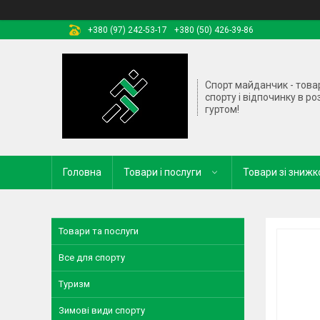
+380 (97) 242-53-17
+380 (50) 426-39-86
Спорт майданчик - това
спорту і відпочинку в ро
гуртом!
Головна
Товари і послуги
Товари зі зниж
Товари та послуги
Все для спорту
Туризм
Зимові види спорту