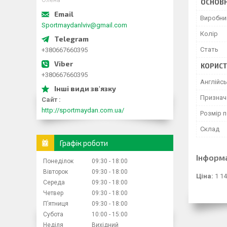
Олена
ОСНОВН
Виробни
Sportmaydanlviv@gmail.com
Колір
Стать
+380667660395
КОРИСТ
+380667660395
Англійс
Признач
Сайт
http://sportmaydan.com.ua/
Розмір 
Склад
Графік роботи
Інформ
Понеділок
09:30
18:00
Вівторок
09:30
18:00
Ціна:
1 14
Середа
09:30
18:00
Четвер
09:30
18:00
Пʼятниця
09:30
18:00
Субота
10:00
15:00
Неділя
Вихідний