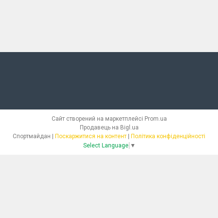
Сайт створений на маркетплейсі
Prom.ua
Продавець на Bigl.ua
Спортмайдан |
Поскаржитися на контент
|
Політика конфіденційності
Select Language
▼