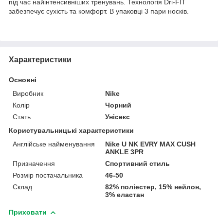
під час найінтенсивніших тренувань. Технологія Dri-FIT
забезпечує сухість та комфорт. В упаковці 3 пари носків.
Характеристики
Основні
Виробник
Nike
Колір
Чорний
Стать
Унісекс
Користувальницькі характеристики
Англійське найменування
Nike U NK EVRY MAX CUSH
ANKLE 3PR
Призначення
Спортивний стиль
Розмір постачальника
46-50
Склад
82% поліестер, 15% нейлон,
3% еластан
Приховати