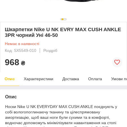
Шкарпетки Nike U NK EVRY MAX CUSH ANKLE
3PR чорний Уні 46-50
Немає в наявності
Код: SX5549-010
Роздріб
968
₴
Опис
Характеристики
Доставка
Оплата
Умови п
Опис
Носки Nike U NK EVERYDAY MAX CUSH ANKLE поєднують у
собі вологопоглинаючу тканину та цілеспрямовану
амортизацію, щоб ваші ноги були сухими та в комфорті,
водночас допоможуть мінімілізувати навантаження на стопі