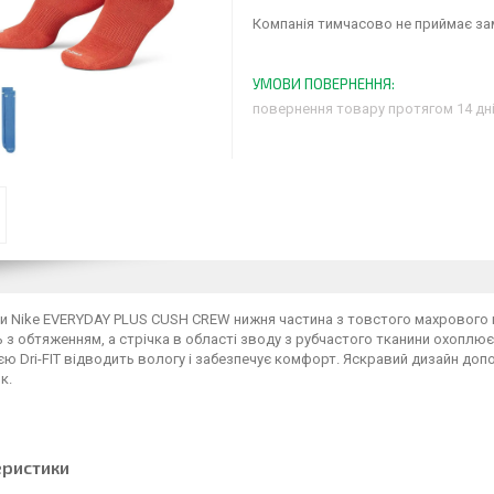
Компанія тимчасово не приймає з
повернення товару протягом 14 дн
 Nike EVERYDAY PLUS CUSH CREW нижня частина з товстого махрового ма
 з обтяженням, а стрічка в області зводу з рубчастого тканини охоплює
єю Dri-FIT відводить вологу і забезпечує комфорт. Яскравий дизайн доп
к.
еристики