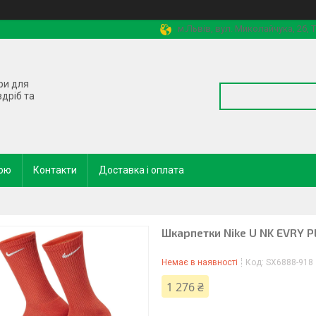
м.Львів, вул. Миколайчука, 2б,
ри для
здріб та
кою
Контакти
Доставка і оплата
Шкарпетки Nike U NK EVRY 
Немає в наявності
Код:
SX6888-918
1 276 ₴