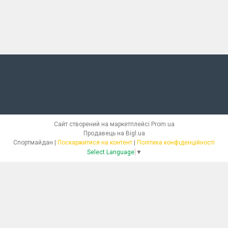
Сайт створений на маркетплейсі
Prom.ua
Продавець на Bigl.ua
Спортмайдан |
Поскаржитися на контент
|
Політика конфіденційності
Select Language
▼