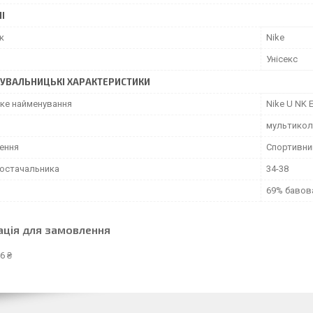
І
к
Nike
Унісекс
УВАЛЬНИЦЬКІ ХАРАКТЕРИСТИКИ
ьке найменування
Nike U NK
мультико
ення
Спортивни
постачальника
34-38
69% бавова
ація для замовлення
6 ₴