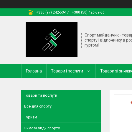
+380 (97) 242-53-17
+380 (50) 426-39-86
Спорт майданчик - това
спорту і відпочинку в ро
гуртом!
Головна
Товари і послуги
Товари зі зниж
Товари та послуги
Все для спорту
Туризм
Зимові види спорту