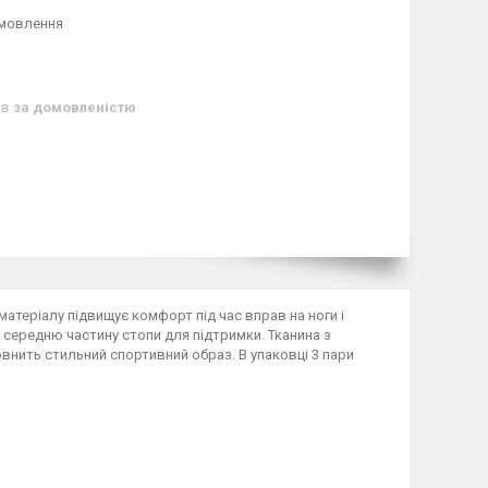
амовлення
ів
за домовленістю
теріалу підвищує комфорт під час вправ на ноги і
 середню частину стопи для підтримки. Тканина з
овнить стильний спортивний образ. В упаковці 3 пари