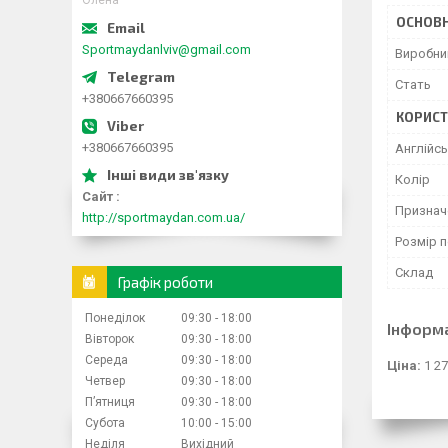
Олена
ОСНОВН
Sportmaydanlviv@gmail.com
Виробни
Стать
+380667660395
КОРИСТ
+380667660395
Англійс
Колір
Сайт
Признач
http://sportmaydan.com.ua/
Розмір 
Склад
Графік роботи
Понеділок
09:30
18:00
Інформ
Вівторок
09:30
18:00
Середа
09:30
18:00
Ціна:
1 27
Четвер
09:30
18:00
Пʼятниця
09:30
18:00
Субота
10:00
15:00
Неділя
Вихідний