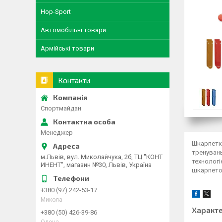
Hop-Sport
Автомобільні товари
Армійські товари
Контакти
Спортмайдан
Менеджер
Шкарпетки
тренувань
м.Львів, вул. Миколайчука, 2б, ТЦ "КОНТ
технологі
ИНЕНТ", магазин №30, Львів, Україна
шкарпето
+380 (97) 242-53-17
Микола
Характ
+380 (50) 426-39-86