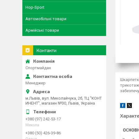
Hop-Sport
Автомобільні товари
Армійські товари
Контакти
Спортмайдан
Шкарпетк
Менеджер
трикотажн
забезпечу
м.Львів, вул. Миколайчука, 2б, ТЦ "КОНТ
ИНЕНТ", магазин №30, Львів, Україна
Характ
+380 (97) 242-53-17
Микола
ОСНОВН
+380 (50) 426-39-86