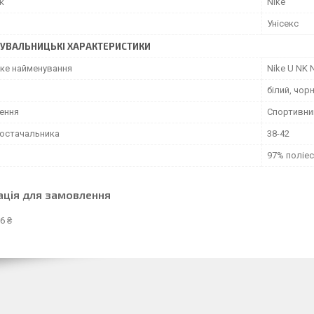
к
Nike
Унісекс
УВАЛЬНИЦЬКІ ХАРАКТЕРИСТИКИ
ьке найменування
Nike U NK
білий, чор
ення
Спортивни
постачальника
38-42
97% поліес
ація для замовлення
6 ₴