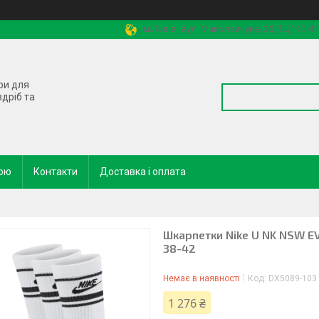
м.Львів, вул. Миколайчука, 2б, ТЦ "КОН
ри для
здріб та
кою
Контакти
Доставка і оплата
Шкарпетки Nike U NK NSW EV
38-42
Немає в наявності
Код:
DX5089-103
1 276 ₴