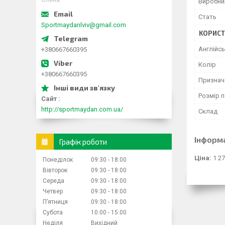
Олена
Виробни
Стать
Sportmaydanlviv@gmail.com
КОРИСТ
Англійс
+380667660395
Колір
+380667660395
Признач
Розмір 
Сайт
http://sportmaydan.com.ua/
Склад
Інформ
Графік роботи
Ціна:
1 27
Понеділок
09:30
18:00
Вівторок
09:30
18:00
Середа
09:30
18:00
Четвер
09:30
18:00
Пʼятниця
09:30
18:00
Субота
10:00
15:00
Неділя
Вихідний