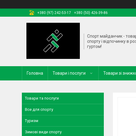
+380 (97) 242-53-17
+380 (50) 426-39-86
Спорт майданчик - това
спорту і відпочинку в ро
гуртом!
Головна
Товари і послуги
Товари зі зниж
Товари та послуги
Все для спорту
Туризм
Зимові види спорту