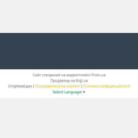
Сайт створений на маркетплейсі
Prom.ua
Продавець на Bigl.ua
Спортмайдан |
Поскаржитися на контент
|
Політика конфіденційності
Select Language
▼