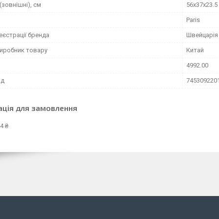
(зовнішні), см
56x37x23.5
Paris
еєстрації бренда
Швейцарія
виробник товару
Китай
4992.00
од
745309220
ація для замовлення
4 ₴