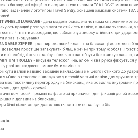
иків багажу, які офіційно використовують замки TSA LOCK™ можна поди
rand, відзначені логотипом Travel Sentry, оснащені замками системи TS
ожей.
HT WHEELS LUGGAGE
- дана модель оснащена чотирма спареними колеса
ечують кращий розподіл ваги та стійкість валізи, відмінне зчеплення, 
ться на 4 гвинти зсередини, що забезпечує високу стійкість при ударному
ти у разі зношування.
ANDABLE ZIPPER
- розширювальний клапан на блискавці дозволяє збіл
 дозволяє простіше запакувати більше речей при тому ж обсязі. Розсті
и всі необхідні речі в валізу, після чого застібнути блискавку клапана,
MINIUM TROLLEY
- висувна телескопічна, алюмінієва ручка фіксується 
, і у разі пошкодження може бути замінена.
ні кути валізи надійно захищені накладками з міцного і стійкого до ударі
а з м'якою гелевою підкладкою у верхній частині валізи для зручного 
за має текстильну перегородку на блискавці, яка розділяє внутрішній п
скавці для дрібних речей.
тичні компресійні ремені на фастексі призначені для фіксації речей всере
рішня підкладка на блискавці
ри бічні ніжки-опори дозволяють поставити валізу на бік
ація:
за