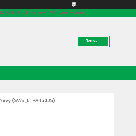
 ТЦ "КОНТИНЕНТ", магазин №30, Львів, Україна
Пошук...
) Navy (SWB_LHPAR603S)