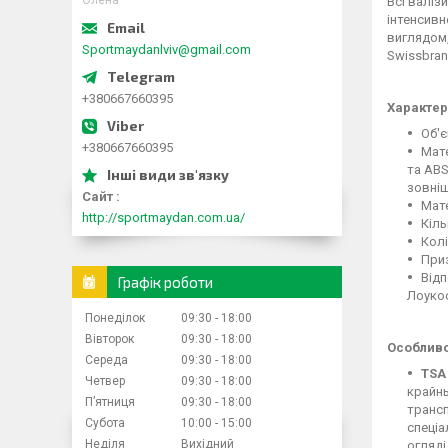
Олена
Всі валіз
інтенсивн
виглядом,
Sportmaydanlviv@gmail.com
Swissbran
+380667660395
Характер
Об'є
+380667660395
Мате
та ABS
зовні
Сайт
Мате
http://sportmaydan.com.ua/
Кіль
Колі
Приз
Відп
Графік роботи
Лоукос
Понеділок
09:30
18:00
Вівторок
09:30
18:00
Особливо
Середа
09:30
18:00
TSA
Четвер
09:30
18:00
крайнь
Пʼятниця
09:30
18:00
трансп
Субота
10:00
15:00
спеціа
Неділя
Вихідний
огляді