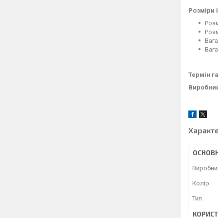
Розміри і
Розм
Розм
Вага
Вага
Термін га
Виробни
Характ
ОСНОВН
Виробни
Колір
Тип
КОРИСТ