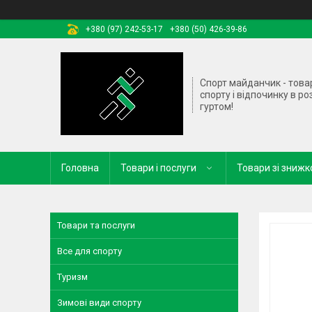
+380 (97) 242-53-17
+380 (50) 426-39-86
Спорт майданчик - това
спорту і відпочинку в ро
гуртом!
Головна
Товари і послуги
Товари зі зниж
Товари та послуги
Все для спорту
Туризм
Зимові види спорту