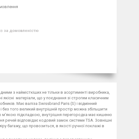
амовлення
ів
за домовленістю
одними з наймісткіших не тільки в асортименті виробника,
ні якісні матеріали, що у поєднання зі строгим класичним
иків. Має валіза Swissbrand Paris (S) і відмінний
 і без того великий внутрішній простір можна збільшити
ю м'якою підкладкою, внутрішня перегородка має кишеню
ення речей відповідає кодовий замок системи TSA. Зовнішні
іру багажу, що провозиться, в якості ручної поклажі в