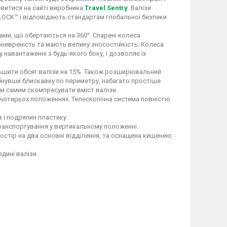
витися на сайті виробника
Travel Sentry
. Валізи
A LOCK™ і відповідають стандартам глобальної безпеки
ми, що обертаються на 360°. Спарені колеса
маневреність та мають велику зносостійкість. Колеса
 навантаженні з будь-якого боку, і дозволяє їх
ьшити обсяг валізи на 15%. Також розширювальний
бнувши блискавку по периметру, набагато простіше
 тим самим скомпресувати вміст валізи.
у чотирьох положеннях. Телескопічна система повністю
в і подряпин пластику.
транспортування у вертикальному положенні.
ростір на два основні відділення, та оснащена кишенею
дині валізи.