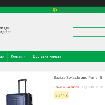
м.Львів, вул. Миколайчука, 2б,
ри для
здріб та
кою
Контакти
Доставка і оплата
Валіза Swissbrand Paris (S
Немає в наявності
Код:
DAS301891
5 244 ₴