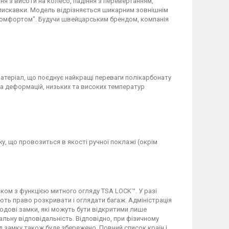
ння з висоти на колесо, падіння з перевертанням,
блискавки. Модель відрізняється шикарним зовнішнім
з комфортом". Будучи швейцарським брендом, компанія
матеріал, що поєднує найкращі переваги полікарбонату
 та деформацій, низьких та високих температур
у, що провозиться в якості ручної поклажі (окрім
ком з функцією митного огляду TSA LOCK™. У разі
ють право розкривати і оглядати багаж. Адміністрація
кодові замки, які можуть бути відкритими лише
альну відповідальність. Відповідно, при фізичному
од замку також буде збережено. Повний список країн і