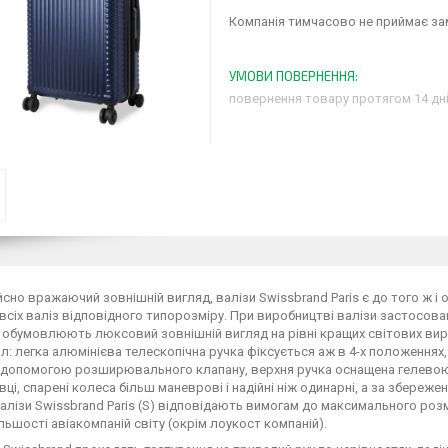
Компанія тимчасово не приймає з
повернення товару протягом 14 дн
сно вражаючий зовнішній вигляд, валізи Swissbrand Paris є до того ж і 
 всіх валіз відповідного типорозміру. При виробництві валізи застосова
обумовлюють люксовий зовнішній вигляд на рівні кращих світових виробн
л: легка алюмінієва телескопічна ручка фіксується аж в 4-х положеннях,
а допомогою розширювального клапану, верхня ручка оснащена гелево
вці, спарені колеса більш маневрові і надійні ніж одинарні, а за збереж
алізи Swissbrand Paris (S) відповідають вимогам до максимального розм
ільшості авіакомпаній світу (окрім лоукост компаній).