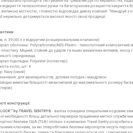
и Swissbrand проходять тестування на тривалий рух по нерівностях, паді
е відкриття телескопічної ручки та багаторазове розкриття/закриття 
 великою місткістю, і повністю відповідає девізу компанії: "Мандруй 
d неухильно дотримується високої якості своєї продукції.
истики:
м, л: 39 (45 л з відкритим розширювальним клапаном)
ріал оболонки: Polycarbonate/ABS-Plastic - технологічний композитний 
-пластику. Міцний, стійкий до ударів та інших механічних впливів, зносу
шнього середовища.
ріал підкладки: Polyester (поліестер).
кість коліс, шт: 4
р: Navy (синій)
начення: для авіаперельотів, ділових поїздок і мандрівок
овідає вимогам більшості авіакомпаній до максимального розміру багаж
терів).
сті конструкції:
 LOCK™ by TRAVEL SENTRY®
- валіза оснащена спеціальним кодовим зам
ої необхідності більш детальної перевірки працівники митної служби ма
ортної безпеки США (TSA) спільно з компанією Travel Sentry розробила 
льними ключами, за які співробітники безпеки аеропортів несуть персон
 та відкритті багажу, замки та блискавки залишаться цілі, і секретний к