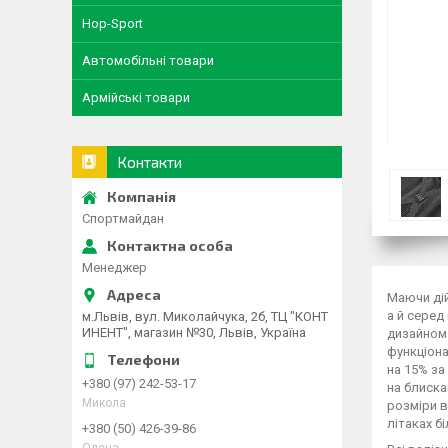
Hop-Sport
Автомобільні товари
Армійські товари
Контакти
Спортмайдан
Менеджер
Маючи дій
а й серед
м.Львів, вул. Миколайчука, 2б, ТЦ "КОНТ
ИНЕНТ", магазин №30, Львів, Україна
дизайном 
функціона
на 15% з
+380 (97) 242-53-17
на блиска
Микола
розміри в
літаках б
+380 (50) 426-39-86