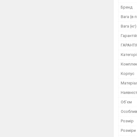
Бренд
Вага (в п
Вага (кг)
Гарантій
ГАРАНТІ
Категорі
Комплек
Корпус
Матеріа
Наявніс
Об`єм
Особлив
Розмір
Розміри 