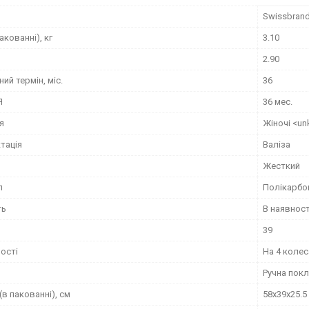
Swissbran
акованні), кг
3.10
2.90
ний термін, міс.
36
Я
36 мес.
я
Жіночі <un
тація
Валіза
Жесткий
л
Полікарбо
ть
В наявност
39
ості
На 4 коле
Ручна покл
(в пакованні), см
58x39x25.5