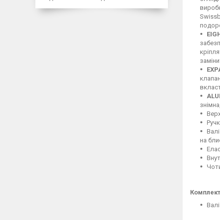
виробн
Swissb
подор
EIG
забезп
кріпля
заміни
EXP
клапан
вкласт
ALU
знімна
Верх
Ручк
Валі
на бли
Елас
Внут
Чоти
Комплект
Валі