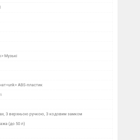
d
k> Музькі
нат<unk> ABS-пластик
і
сах, З верхньою ручкою, З кодовим замком
ажа (до 50 л)