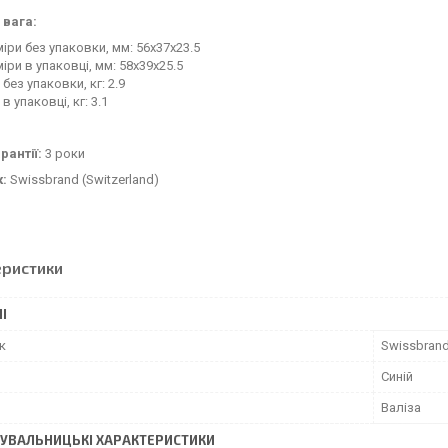
 вага:
іри без упаковки, мм: 56x37x23.5
іри в упаковці, мм: 58x39x25.5
 без упаковки, кг: 2.9
 в упаковці, кг: 3.1
рантії:
3 роки
к:
Swissbrand (Switzerland)
еристики
І
к
Swissbran
Синій
Валіза
УВАЛЬНИЦЬКІ ХАРАКТЕРИСТИКИ