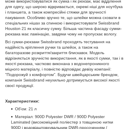
може використовуватися як сумка і як рюкзак, має відділення
для одягу, що широко відкривається, окремі ніші для ноутбука
і планшета, а також компресійні стяжки для зручності
пакування. Особливо зручно те, що шлейки можна сховати в
спеціальних нішах за спинкою і використовувати Swissbrand
Houston 21 як класичну сумку. Більша частина фасаду сумки-
рюкзака має ламінацію, завдяки чому не пропускає вологу.
Всі сумки-рюкзаки Swissbrand проходять тестування на
надійність кріплення ручки та шлейок, а також на
багаторазове розкриття/закриття блискавок. Модель
відрізняється зручністю використання, як в якості сумки, так і в
якості рюкзака, частково виконана з водонепроникного
міцного матеріалу, і повністю відповідає девізу компанії:
"Подорожуй з комфортом". Будучи швейцарським брендом,
компанія Swissbrand неухильно дотримується високої якості
своєї продукції.
Характеристики:
Об'єм: 21 л
Матеріал: 900D Polyester DWR / 900D Polyester
Laminated (високоміцний поліестер з товщиною нитки
900D і водовідштовхувальним DWR-просоченням /