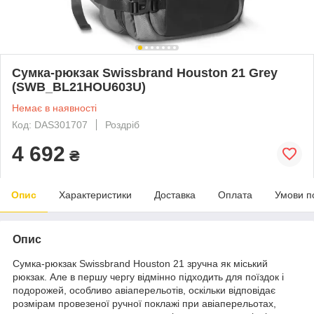
Сумка-рюкзак Swissbrand Houston 21 Grey
(SWB_BL21HOU603U)
Немає в наявності
Код: DAS301707
Роздріб
4 692
₴
Опис
Характеристики
Доставка
Оплата
Умови п
Опис
Сумка-рюкзак Swissbrand Houston 21 зручна як міський
рюкзак. Але в першу чергу відмінно підходить для поїздок і
подорожей, особливо авіаперельотів, оскільки відповідає
розмірам провезеної ручної поклажі при авіаперельотах,