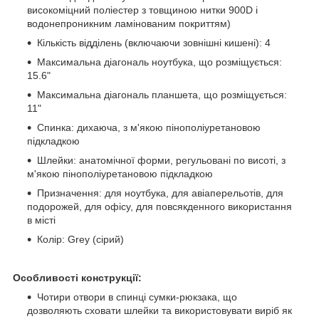
високоміцний поліестер з товщиною нитки 900D і
водонепроникним ламінованим покриттям)
Кількість відділень (включаючи зовнішні кишені): 4
Максимальна діагональ ноутбука, що розміщується:
15.6"
Максимальна діагональ планшета, що розміщується:
11"
Спинка: дихаюча, з м'якою пінополіуретановою
підкладкою
Шлейки: анатомічної форми, регульовані по висоті, з
м'якою пінополіуретановою підкладкою
Призначення: для ноутбука, для авіаперельотів, для
подорожей, для офісу, для повсякденного використання
в місті
Колір: Grey (сірий)
Особливості конструкції:
Чотири отвори в спинці сумки-рюкзака, що
дозволяють сховати шлейки та використовувати виріб як