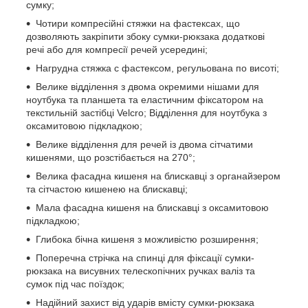
сумку;
Чотири компресійні стяжки на фастексах, що
дозволяють закріпити збоку сумки-рюкзака додаткові
речі або для компресії речей усередині;
Нагрудна стяжка с фастексом, регульована по висоті;
Велике відділення з двома окремими нішами для
ноутбука та планшета та еластичним фіксатором на
текстильній застібці Velcro; Відділення для ноутбука з
оксамитовою підкладкою;
Велике відділення для речей із двома сітчатими
кишенями, що розстібається на 270°;
Велика фасадна кишеня на блискавці з органайзером
та сітчастою кишенею на блискавці;
Мала фасадна кишеня на блискавці з оксамитовою
підкладкою;
Глибока бічна кишеня з можливістю розширення;
Поперечна стрічка на спинці для фіксації сумки-
рюкзака на висувних телескопічних ручках валіз та
сумок під час поїздок;
Надійний захист від ударів вмісту сумки-рюкзака