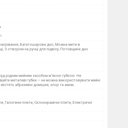
а
і
нагрівання, Багатошарове дно, Можна мити в
і, З отвором на ручці для підвісу, Потовщене дно
суд рідким мийним засобом м'якою губкою. Не
вуйте металеві губки — не можна використовувати мийні
 містять абразивні домішки, хлор та аміак.
ти, Галогенні плити, Склокерамічні плити, Електричні