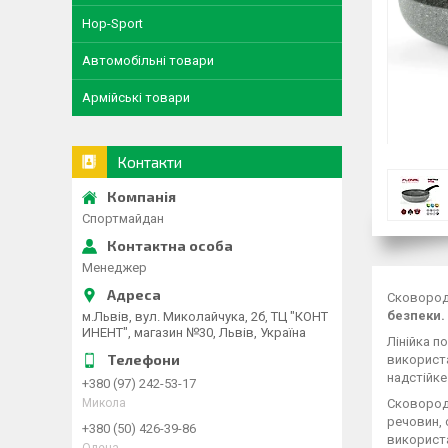
Hop-Sport
Автомобільні товари
Армійські товари
Контакти
Спортмайдан
Менеджер
Сковорода
безпеки.
м.Львів, вул. Миколайчука, 2б, ТЦ "КОНТ
ИНЕНТ", магазин №30, Львів, Україна
Лінійка п
використа
надстійке
+380 (97) 242-53-17
Сковород
Микола
речовин, 
+380 (50) 426-39-86
використа