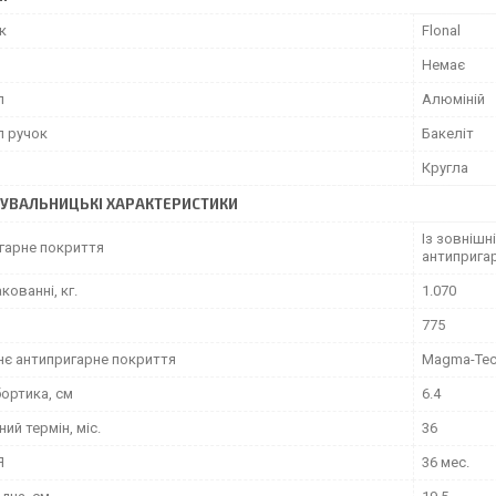
к
Flonal
Немає
л
Алюміній
л ручок
Бакеліт
Кругла
УВАЛЬНИЦЬКІ ХАРАКТЕРИСТИКИ
Із зовнішн
гарне покриття
антиприга
кованні, кг.
1.070
775
нє антипригарне покриття
Magma-Tec
ортика, см
6.4
ний термін, міс.
36
Я
36 мес.