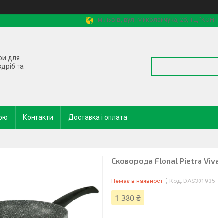
м.Львів, вул. Миколайчука, 2б, ТЦ "КОН
ри для
здріб та
кою
Контакти
Доставка і оплата
Сковорода Flonal Pietra Vi
Немає в наявності
Код:
DAS301935
1 380 ₴