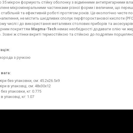
 35 мікрон формують стійку оболонку з відмінними антипригарними вл
илене мікромінеральними частинками різної форми і величини, що пер
стабільній та ефективній роботі протягом років. Це екологічно чисте 
апилення, не містить шкідливих сполук перфтороктанової кислоти (PFO
тому числі і до використання металевих столових приборів та аксесуарів 
арним покриттям
Magma-Tech
немає необхідності додавати олію чи жи
 Зовні ж стінки вкриті термостійкою та стійкою до подряпин порцеля
ація:
ворода з ручкою
 вага:
іри без упаковки, см: 45.2x26.5x9
іри в упаковці, см: 48x30x12
 без упаковки, кг: 0.775
 в упаковці, кг: 1.07