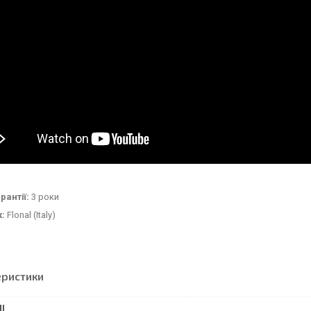
рантії:
3 роки
к:
Flonal (Italy)
еристики
І