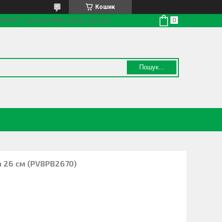
Кошик
ТИНЕНТ", магазин №30, Львів, Україна
Пошук...
va 26 см (PV8PB2670)