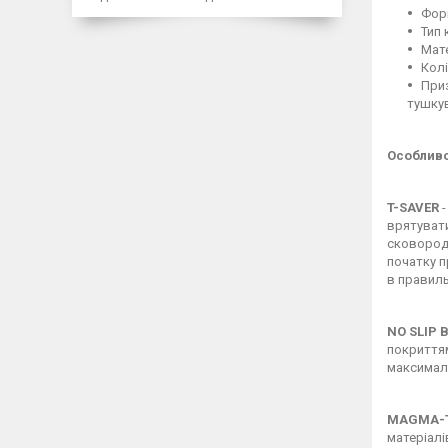
Фор
Тип 
Мате
Колі
Приз
тушку
Особливо
T-SAVER
-
врятувати
сковородо
початку п
в правиль
NO SLIP
покриттям
максималь
MAGMA-T
матеріалі