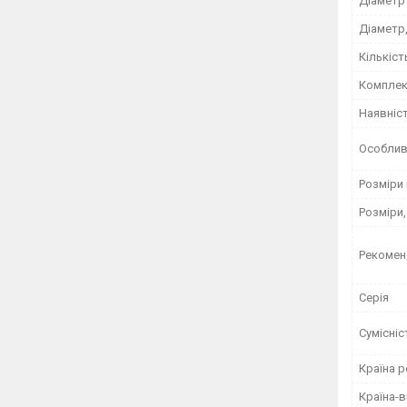
Діаметр 
Діаметр
Кількіст
Комплек
Наявніс
Особлив
Розміри 
Розміри,
Рекомен
Серія
Сумісніс
Країна р
Країна-