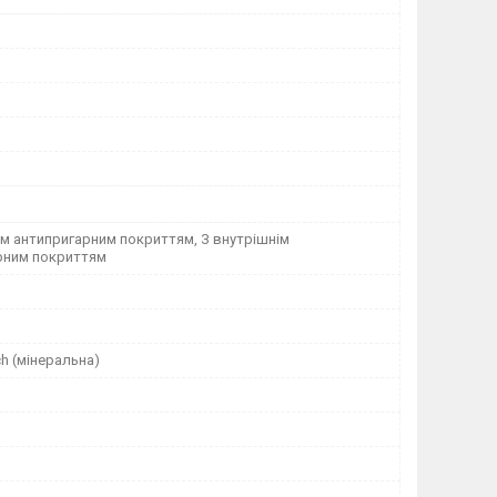
ім антипригарним покриттям, З внутрішнім
рним покриттям
h (мінеральна)