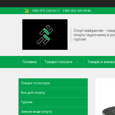
+380 (97) 242-53-17
+380 (50) 426-39-86
Спорт майданчик - това
спорту і відпочинку в ро
гуртом!
Головна
Товари і послуги
Товари зі зниж
Товари та послуги
Все для спорту
Туризм
Зимові види спорту