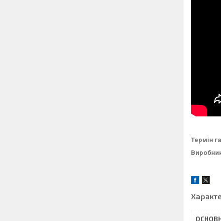
Термін га
Виробни
Характ
ОСНОВН