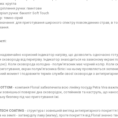
ма: кругла
кріплення ручки: гвинтове
ріал ручки: бакеліт Soft Touch
р: темно-сірий
начення: для приготування широкого спектру повсякденних страв, в том
вання.
сті:
 надзвичайно корисний індикатор нагріву, що дозволить одночасно готу
 сковороду від перегріву. Індикатор знаходиться на захисному екрані п
ю). Коли сковорода холодна - полум'ягасник має чорний колір. Коли с
риготування, екран полум'ягасника біліє і на ньому проявляється зелени
ний момент і подовжите термін служби своєї сковороди з антипригарн
 BOTTOM
- компанія Flonal забезпечила всю лінійку посуду Petra Viva в
 зовнішньої поверхні дна сковорідок, сотейників та каструль, що нан
ну безпеку під час приготування їжі.
ECH COATING
- структура і зовнішній вигляд антипригарного покриття
в на землі - затверділу лаву (магму), проте покриття від Flonal значн