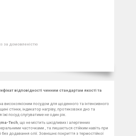
ів
за домовленістю
ифікат відповідності чинним стандартам якості та
ча високоякісним посудом для щоденного та інтенсивного
щені стінки, індикатор нагріву, протиковзке дно та
їжі посуд слугуватиме не один рік.
ma-Tech
, що не містить шкідливих і алергенних
неральними часточками , та лишається стійким навіть при
 без додавання олії. Зовнішнє покриття з термостійкої