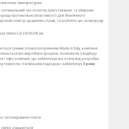
и високих температурах.
 оптимальний час початку приготування, та збереже
є кращі протиковзкі властивості для безпечного
ирокий спектр щоденних страв, та роблять цю сковороду
ze Glass Lid 24/26/28 см.
ються гучним словосполученням Made in Italy, компанія
ійснюються всі виробничі процеси, починаючи з відбору
я і офіс компанії, що забезпечує всі етапи від розробки
ану повністю італійським підходом і забезпечує
3 роки
ти, склокерамічні плити
 легко очищується