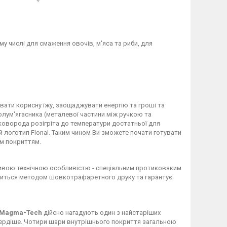
у числі для смаження овочів, м'яса та риби, для
вати корисну їжу, заощаджувати енергію та гроші та
олум'ягасника (металевої частини між ручкою та
коворода розігріта до температури достатньої для
й логотип Flonal. Таким чином Ви зможете почати готувати
им покриттям.
ажливою технічною особливістю - спеціальним протиковзким
оситься методом шовкотрафаретного друку та гарантує
Magma-Tech
дійсно нагадують один з найстаріших
о твердіше. Чотири шари внутрішнього покриття загальною