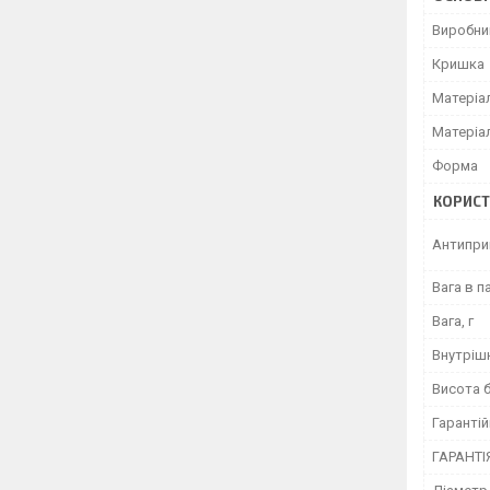
Виробни
Кришка
Матеріа
Матеріа
Форма
КОРИСТ
Антипри
Вага в па
Вага, г
Внутріш
Висота б
Гарантій
ГАРАНТІ