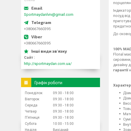
Олена
порцеляно
Індикатор
Sportmaydanlviv@gmail.com
посуд від
приготув
придатно
+380667660395
До сковор
+380667660395
100% MAD
Flonal ма
Сайт
сировини,
http://sportmaydan.com.ua/
дизайну д
гарантії
н
Графік роботи
Характер
Діам
Понеділок
09:30
18:00
Діам
Вівторок
09:30
18:00
Висо
Середа
09:30
18:00
Товщ
Четвер
09:30
18:00
Мате
Пʼятниця
09:30
18:00
Сумі
Субота
10:00
15:00
Вну
Зов
Неділя
Вихідний