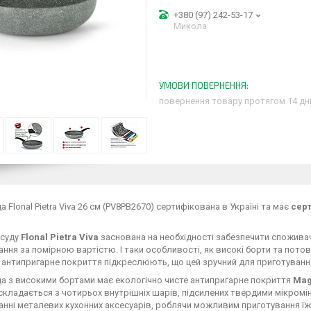
+380 (97) 242-53-17
Микола
повернення товару протягом 14 дн
 Flonal Pietra Viva 26 см (PV8PB2670) сертифікована в Україні та має
серт
осуду
Flonal Pietra Viva
заснована на необхідності забезпечити спожива
ння за помірною вартістю. І таки особливості, як високі борти та потов
 антипригарне покриття підкреслюють, що цей зручний для приготування 
а з високими бортами має екологічно чисте антипригарне покриття
Mag
складається з чотирьох внутрішніх шарів, підсилених твердими мікромі
нні металевих кухонних аксесуарів, роблячи можливим приготування їжі