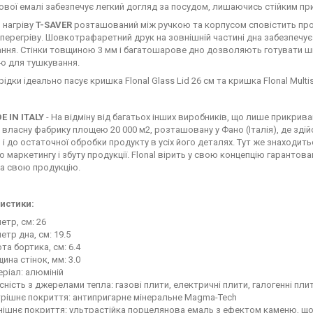
вої емалі забезпечує легкий догляд за посудом, лишаючись стійким пр
 нагріву
T-SAVER
розташований між ручкою та корпусом сповістить про
 перегріву. Шовкотрафаретний друк на зовнішній частині дна забезпечу
ання. Стінки товщиною 3 мм і багатошарове дно дозволяють готувати ш
ю для тушкування.
ідки ідеально пасує кришка Flonal Glass Lid 26 см та кришка Flonal Multisi
E IN ITALY
- На відміну від багатьох інших виробників, що лише прикрива
є власну фабрику площею 20 000 м2, розташовану у Фано (Італія), де зд
 і до остаточної обробки продукту в усіх його деталях. Тут же знаходитьс
о маркетингу і збуту продукції. Flonal вірить у свою концепцію гарантов
а свою продукцію.
истики:
етр, см: 26
етр дна, см: 19.5
та бортика, см: 6.4
ина стінок, мм: 3.0
ріал: алюміній
сність з джерелами тепла: газові плити, електричні плити, галогенні пли
трішнє покриття: антипригарне мінеральне Magma-Tech
нішнє покриття: ультрастійка порцелянова емаль з ефектом каменю, що