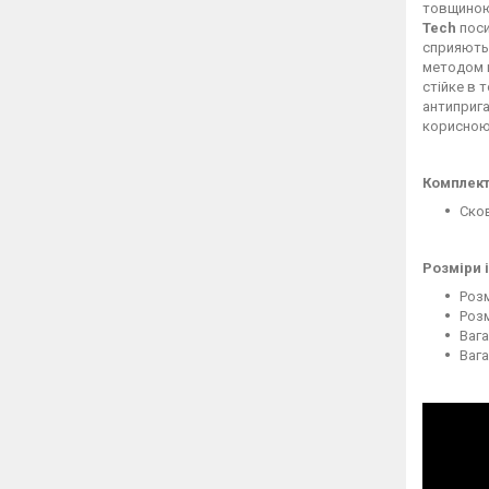
товщиною
Tech
пос
сприяють 
методом н
стійке в 
антиприг
корисною.
Комплект
Ско
Розміри і
Розм
Розм
Вага
Вага