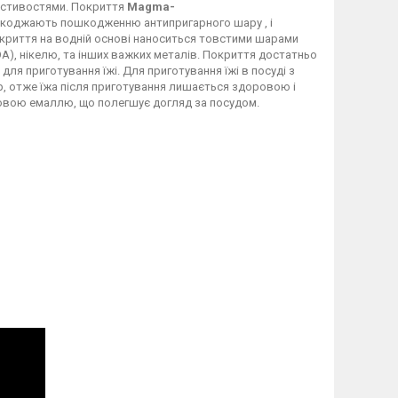
астивостями. Покриття
Magma-
ешкоджають пошкодженню антипригарного шару , і
покриття на водній основі наноситься товстими шарами
A), нікелю, та інших важких металів. Покриття достатньо
для приготування їжі. Для приготування їжі в посуді з
р, отже їжа після приготування лишається здоровою і
новою емаллю, що полегшує догляд за посудом.