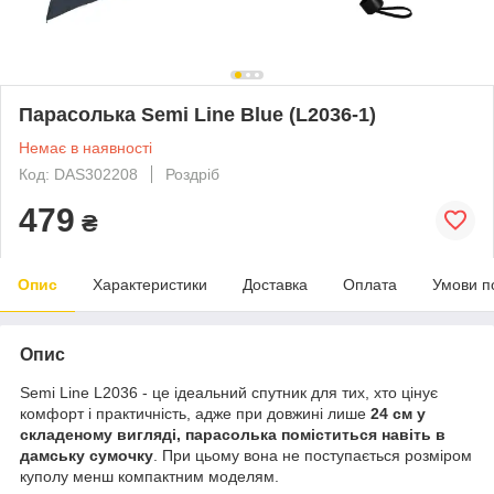
Парасолька Semi Line Blue (L2036-1)
Немає в наявності
Код: DAS302208
Роздріб
479
₴
Опис
Характеристики
Доставка
Оплата
Умови п
Опис
Semi Line L2036 - це ідеальний спутник для тих, хто цінує
комфорт і практичність, адже при довжині лише
24 см у
складеному вигляді, парасолька поміститься навіть в
дамську сумочку
. При цьому вона не поступається розміром
куполу менш компактним моделям.