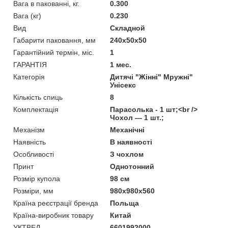
Вага в пакованні, кг.
0.300
Вага (кг)
0.230
Вид
Складной
Габарити паковання, мм
240х50х50
Гарантійний термін, міс.
1
ГАРАНТІЯ
1 мес.
Категорія
Дитячі "Жінні" Мружні"
Унісекс
Кількість спиць
8
Комплектація
Парасолька - 1 шт;<br />
Чохол — 1 шт.;
Механізм
Механічні
Наявність
В наявності
Особливості
З чохлом
Принт
Однотонний
Розмір купола
98 см
Розміри, мм
980х980х560
Країна реєстрації бренда
Польща
Країна-виробник товару
Китай
УКТВЕД
6601992000