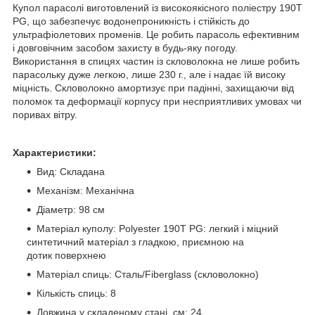
Купол парасолі виготовлений із високоякісного поліестру 190T
PG, що забезпечує водонепроникність і стійкість до
ультрафіолетових променів. Це робить парасоль ефективним
і довговічним засобом захисту в будь-яку погоду.
Використання в спицях частин із скловолокна не лише робить
парасольку дуже легкою, лише 230 г., але і надає їй високу
міцність. Скловолокно амортизує при падінні, захищаючи від
поломок та деформації корпусу при несприятливих умовах чи
поривах вітру.
Характеристики:
Вид: Складана
Механізм: Механічна
Діаметр: 98 см
Матеріал куполу: Polyester 190T PG: легкий і міцний
синтетичний матеріал з гладкою, приємною на
дотик поверхнею
Матеріал спиць: Сталь/Fiberglass (скловолокно)
Кількість спиць: 8
Довжина у складеному стані, см: 24