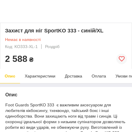
Захист для ніг SportKO 333 - синій/XL
Немає в наявності
Код: KO333-XL-1
Роздріб
2 588
₴
Опис
Характеристики
Доставка
Оплата
Умови п
Опис
Foot Guards SportKO 333 є важливим аксесуаром для
любителів кікбоксингу, тхеквондо, тайський бокс і інші
єдиноборства. Вони захищають ноги від травм і синців. Ці
охоронці ідеальної форми з низьким супінатором дозволяють
робити всі види ударів, не обмежуючи руху. Виготовлений із