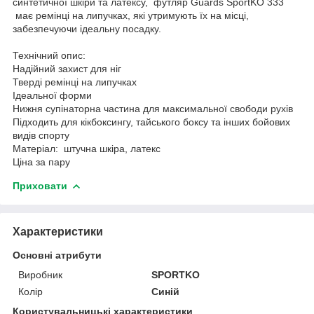
синтетичної шкіри та латексу, футляр Guards SportKO 333
має ремінці на липучках, які утримують їх на місці,
забезпечуючи ідеальну посадку.
Технічний опис:
Надійний захист для ніг
Тверді ремінці на липучках
Ідеальної форми
Нижня супінаторна частина для максимальної свободи рухів
Підходить для кікбоксингу, тайського боксу та інших бойових
видів спорту
Матеріал: штучна шкіра, латекс
Ціна за пару
Приховати
Характеристики
Основні атрибути
Виробник
SPORTKO
Колір
Синій
Користувальницькі характеристики