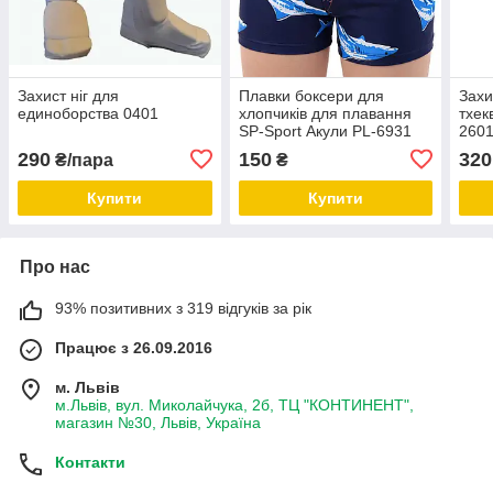
Захист ніг для
Плавки боксери для
Захи
единоборства 0401
хлопчиків для плавання
тхек
SP-Sport Акули PL-6931
260
Темно-синій-блакитний
290
150
320
₴/пара
₴
Купити
Купити
Про нас
93% позитивних з 319 відгуків за рік
Працює з 26.09.2016
м. Львів
м.Львів, вул. Миколайчука, 2б, ТЦ "КОНТИНЕНТ",
магазин №30, Львів, Україна
Контакти