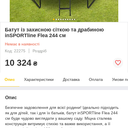
Батут із захисною сіткою та драбиною
inSPORTline Flea 244 см
Немає в наявності
Код: 22275
Роздріб
10 324
₴
Опис
Характеристики
Доставка
Оплата
Умови п
Опис
Безпечне задоволення для всієї родини! Ідеально підходить
як для дітей, так і для їх батьків, батут inSPORTline Flea 244
см буде чудово виглядати у вашому саду. Міцна сталева
конструкція витримує стихію та важке використання, а її