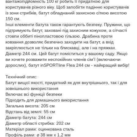
вантажопідйомність 100 кг робить її придатною для
користувачів різного віку. Щоб запобігти падінню користувачів
із зони стрибків, батут обладнаний захисною сіткою висотою
150 см.
Інші елементи батута також гарантують безпеку. Пружини, що
підтримують батут, заховані під захисним кожухом, а сітчасті
стовпи оббиті пінопластовою гільзою. Драбина проти
ковзання дозволяє безпечно заходити на батут, а вхід
закріплюється не тільки на блискавці, але і на пряжках.
Діаметр 244 см. Цей батут поміститься у вашому саду. Якщо
ви хочете розважити неспокійних членів сім'ї (включаючи
дорослих), батут inSPORTline Flea 244 см - найкращий вибір!
Технічний опис:
Батут вищої якості, придатний як для внутрішнього, так і для
зовнішнього використання
Включає всі функції безпеки
Підходить для домашнього використання
Загальна висота: 205 см
Відстань від землі: 55 см
Діаметр батута: 244 см
Діаметр області стрибка: 202 см
Матеріал рами: оцинкована сталь
Профіль рами: ⌀ 38 мм x 1,2 мм