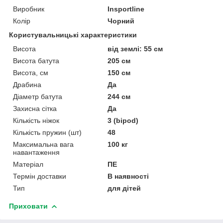
Виробник
Insportline
Колір
Чорний
Користувальницькі характеристики
Висота
від землі: 55 см
Висота батута
205 см
Висота, см
150 см
Драбина
Да
Діаметр батута
244 см
Захисна сітка
Да
Кількість ніжок
3 (bipod)
Кількість пружин (шт)
48
Максимальна вага
100 кг
навантаження
Матеріал
ПЕ
Термін доставки
В наявності
Тип
для дітей
Приховати