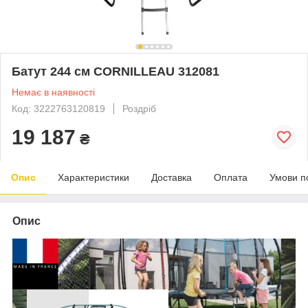
Батут 244 см CORNILLEAU 312081
Немає в наявності
Код: 3222763120819
Роздріб
19 187
₴
Опис
Характеристики
Доставка
Оплата
Умови п
Опис