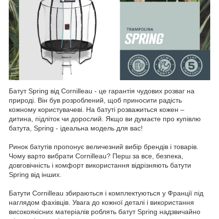
Батут Spring від Cornilleau - це гарантія чудових розваг на
природі. Він був розроблений, щоб приносити радість
кожному користувачеві. На батуті розважиться кожен –
дитина, підліток чи дорослий. Якщо ви думаєте про купівлю
батута, Spring - ідеальна модель для вас!
Ринок батутів пропонує величезний вибір брендів і товарів.
Чому варто вибрати Cornilleau? Перш за все, безпека,
довговічність і комфорт використання відрізняють батути
Spring від інших.
Батути Cornilleau збираються і комплектуються у Франції під
наглядом фахівців. Увага до кожної деталі і використання
високоякісних матеріалів роблять батут Spring надзвичайно