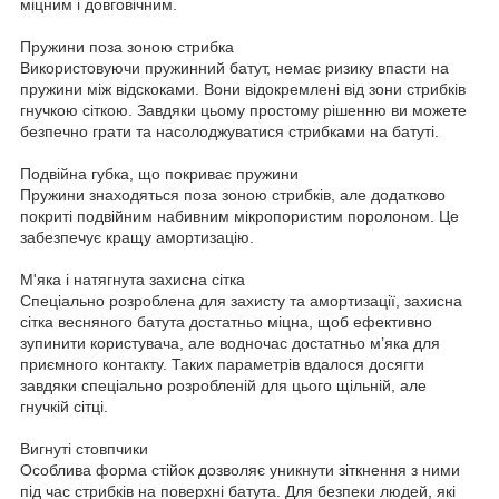
міцним і довговічним.
Пружини поза зоною стрибка
Використовуючи пружинний батут, немає ризику впасти на
пружини між відскоками. Вони відокремлені від зони стрибків
гнучкою сіткою. Завдяки цьому простому рішенню ви можете
безпечно грати та насолоджуватися стрибками на батуті.
Подвійна губка, що покриває пружини
Пружини знаходяться поза зоною стрибків, але додатково
покриті подвійним набивним мікропористим поролоном. Це
забезпечує кращу амортизацію.
М'яка і натягнута захисна сітка
Спеціально розроблена для захисту та амортизації, захисна
сітка весняного батута достатньо міцна, щоб ефективно
зупинити користувача, але водночас достатньо м’яка для
приємного контакту. Таких параметрів вдалося досягти
завдяки спеціально розробленій для цього щільній, але
гнучкій сітці.
Вигнуті стовпчики
Особлива форма стійок дозволяє уникнути зіткнення з ними
під час стрибків на поверхні батута. Для безпеки людей, які