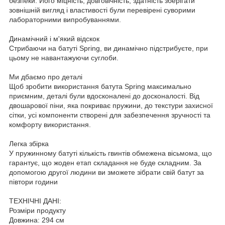
безпеки. Його міцність, довговічність, здатність зберігати
зовнішній вигляд і властивості були перевірені суворими
лабораторними випробуваннями.
Динамічний і м'який відскок
Стрибаючи на батуті Spring, ви динамічно підстрибуєте, при
цьому не навантажуючи суглоби.
Ми дбаємо про деталі
Щоб зробити використання батута Spring максимально
приємним, деталі були вдосконалені до досконалості. Від
двошарової піни, яка покриває пружини, до текстури захисної
сітки, усі компоненти створені для забезпечення зручності та
комфорту використання.
Легка збірка
У пружинному батуті кількість гвинтів обмежена вісьмома, що
гарантує, що жоден етап складання не буде складним. За
допомогою другої людини ви зможете зібрати свій батут за
півтори години
ТЕХНІЧНІ ДАНІ:
Розміри продукту
Довжина: 294 см