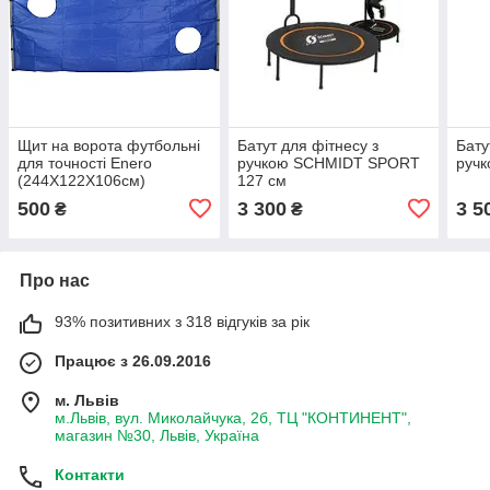
Щит на ворота футбольні
Батут для фітнесу з
Бату
для точності Enero
ручкою SCHMIDT SPORT
ручк
(244X122X106см)
127 см
1009414
500
3 300
3 5
₴
₴
Про нас
93% позитивних з 318 відгуків за рік
Працює з 26.09.2016
м. Львів
м.Львів, вул. Миколайчука, 2б, ТЦ "КОНТИНЕНТ",
магазин №30, Львів, Україна
Контакти