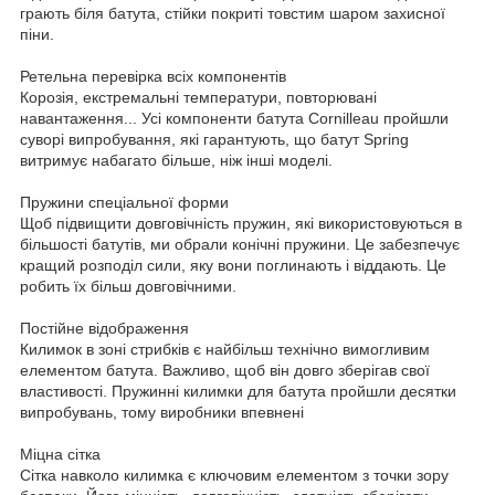
грають біля батута, стійки покриті товстим шаром захисної
піни.
Ретельна перевірка всіх компонентів
Корозія, екстремальні температури, повторювані
навантаження... Усі компоненти батута Cornilleau пройшли
суворі випробування, які гарантують, що батут Spring
витримує набагато більше, ніж інші моделі.
Пружини спеціальної форми
Щоб підвищити довговічність пружин, які використовуються в
більшості батутів, ми обрали конічні пружини. Це забезпечує
кращий розподіл сили, яку вони поглинають і віддають. Це
робить їх більш довговічними.
Постійне відображення
Килимок в зоні стрибків є найбільш технічно вимогливим
елементом батута. Важливо, щоб він довго зберігав свої
властивості. Пружинні килимки для батута пройшли десятки
випробувань, тому виробники впевнені
Міцна сітка
Сітка навколо килимка є ключовим елементом з точки зору