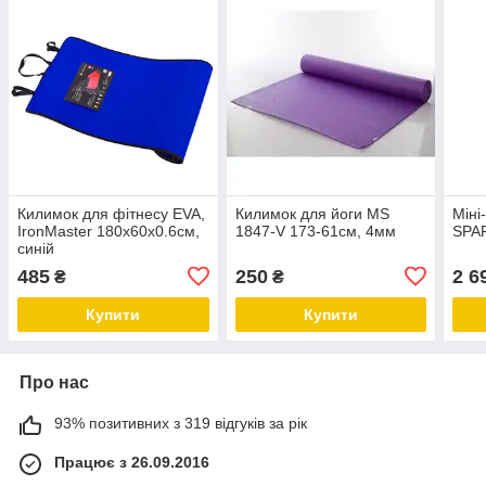
Килимок для фітнесу EVA,
Килимок для йоги MS
Міні
IronMaster 180x60x0.6см,
1847-V 173-61см, 4мм
SPA
синій
485
250
2 6
₴
₴
Купити
Купити
Про нас
93% позитивних з 319 відгуків за рік
Працює з 26.09.2016