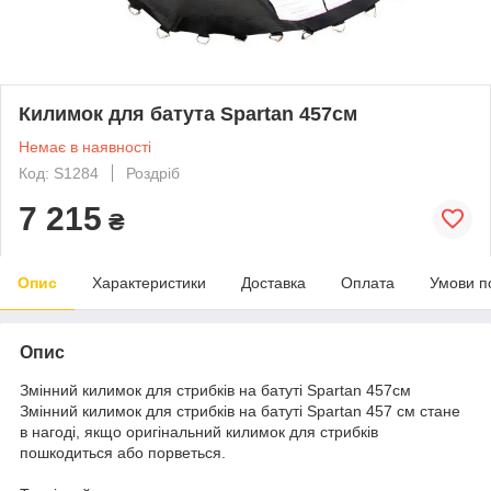
Килимок для батута Spartan 457см
Немає в наявності
Код: S1284
Роздріб
7 215
₴
Опис
Характеристики
Доставка
Оплата
Умови п
Опис
Змінний килимок для стрибків на батуті Spartan 457см
Змінний килимок для стрибків на батуті Spartan 457 см стане
в нагоді, якщо оригінальний килимок для стрибків
пошкодиться або порветься.