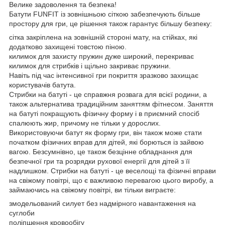
Велике задоволення та безпека!
Батути FUNFIT із зовнішньою сіткою забезпечують більше
простору для гри, це рішення також гарантує більшу безпеку:
сітка закріплена на зовнішній стороні мату, на стійках, які
додатково захищені товстою піною.
килимок для захисту пружин дуже широкий, перекриває
килимок для стрибків і щільно закриває пружини.
Навіть під час інтенсивної гри покриття зразково захищає
користувачів батута.
Стрибки на батуті - це справжня розвага для всієї родини, а
також альтернатива традиційним заняттям фітнесом. Заняття
на батуті покращують фізичну форму і в приємний спосіб
спалюють жир, причому не тільки у дорослих.
Використовуючи батут як форму гри, він також може стати
початком фізичних вправ для дітей, які борються із зайвою
вагою. Безсумнівно, це також безцінне обладнання для
безпечної гри та розрядки рухової енергії для дітей з її
надлишком. Стрибки на батуті - це веселощі та фізичні вправи
на свіжому повітрі, що є важливою перевагою цього виробу, а
займаючись на свіжому повітрі, ви тільки виграєте:
змодельований силует без надмірного навантаження на
суглоби
поліпшення кровообігу