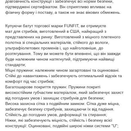
довговічність конструкції і забезпечує всі норми безпеки,
підтверджені сертифікатом. Він сприятливо впливає на
фізичну форму і поставу, а також не знає вікових обмежень.
Купуючи батут торгової марки FUNFIT, ви отримуєте
мат для стрибків, виготовлений в США, найкращий з
представлених на ринку: Виготовлений з міцного плетеного
полотна зі спеціальних матеріалів, стійкого до вологи,
ультрафіолетових променів і, що найголовніше, до
розтягування. Тому ви можете бути впевнені, що він завжди
буде належним чином натягнутий, підтримуючи найвищі
стандарти;
Міцні пружини: належним чином загартовані та оцинковані.
Стійкі до навантажень і забезпечують оптимальний відскік та
комфорт під час стрибків;
Багатошарове покриття пружин: Пружини покриті
високостійким губчастим матеріалом, який забезпечує захист
від погодних умов і захищає стрибунів для безпеки;
Висока захисна сітка з подвійним замком: Сітка дуже міцна,
забезпечує безпеку стрибунів, захищаючи їх від падіння.
Стійкість до погодних умов, деформації та стирання;
Ніжки, які забезпечують міцність, стійкість і безпеку всієї
конструкції: Оцинковані, подвійні широкі ніжки системи "U";