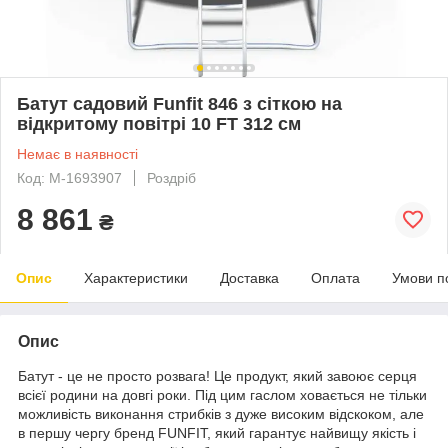
Батут садовий Funfit 846 з сіткою на
відкритому повітрі 10 FT 312 см
Немає в наявності
Код: M-1693907
Роздріб
8 861
₴
Опис
Характеристики
Доставка
Оплата
Умови п
Опис
Батут - це не просто розвага! Це продукт, який завоює серця
всієї родини на довгі роки. Під цим гаслом ховається не тільки
можливість виконання стрибків з дуже високим відскоком, але
в першу чергу бренд FUNFIT, який гарантує найвищу якість і