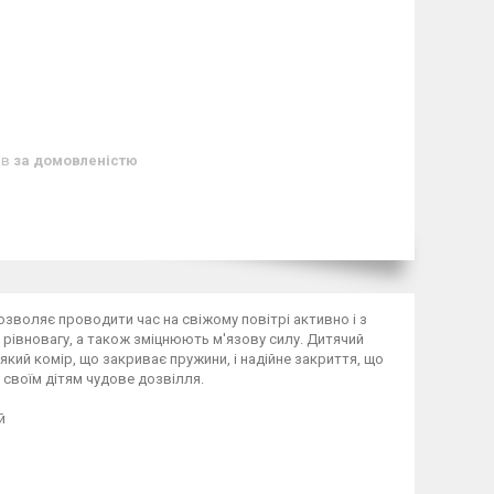
ів
за домовленістю
дозволяє проводити час на свіжому повітрі активно і з
 рівновагу, а також зміцнюють м'язову силу. Дитячий
м'який комір, що закриває пружини, і надійне закриття, що
а своїм дітям чудове дозвілля.
й