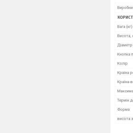
Виробни
КОРИСТ
Вага (кг)
Висота, 
Діаметр
Кнопка 
Колір
Країна р
Країна-
Максима
Термін 
Форма
висота 