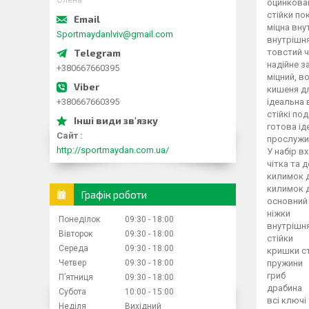
Олена
оцинкован
стійки по
міцна вну
Sportmaydanlviv@gmail.com
внутрішня
товстий ч
надійне з
+380667660395
міцний, в
кишеня д
+380667660395
ідеальна 
стійкі под
готова ід
Сайт
прослужит
http://sportmaydan.com.ua/
У набір в
чітка та 
килимок 
килимок 
Графік роботи
основний
ніжки
Понеділок
09:30
18:00
внутрішня
Вівторок
09:30
18:00
стійки
Середа
09:30
18:00
кришки с
Четвер
09:30
18:00
пружини
гриб
Пʼятниця
09:30
18:00
драбина
Субота
10:00
15:00
всі ключі
Неділя
Вихідний