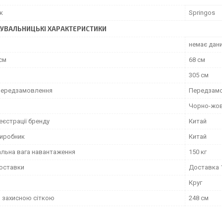
к
Springos
УВАЛЬНИЦЬКІ ХАРАКТЕРИСТИКИ
немає дан
см
68 см
305 см
передзамовлення
Передзам
Чорно-жо
еєстрації бренду
Китай
виробник
Китай
льна вага навантаження
150 кг
доставки
Доставка 1
Круг
з захисною сіткою
248 см