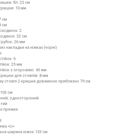
ишки: бл. 25 см
кришки: 10 мм
7 см
9 см
 сходинок: 2
одинок: 32 см
рубок: 26 мм
кі накладки на ніжках (чорні)
и
стійок: 6
тійок: 25 мм
тійок з огорожею: 43 мм
ришки для стовпів: 8 мм
му стовпі 2 кришки довжиною приблизно 79 см
:
103 см
нній, односторонній
втий
ні пряжки
3
ква «U»
ьна ширина ніжок 153 см