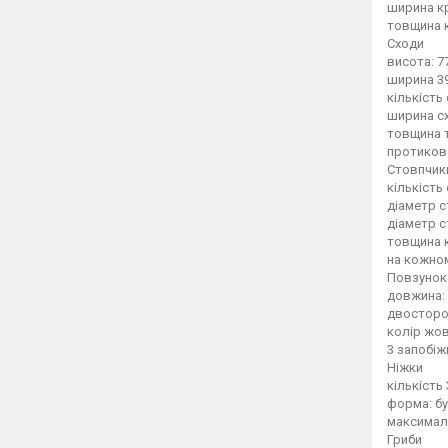
ширина кр
товщина 
Сходи
висота: 7
ширина 3
кількість
ширина сх
товщина т
протиковз
Стовпчик
кількість 
діаметр с
діаметр с
товщина к
на кожно
Повзунок
довжина: 
двосторо
колір жо
3 запобіж
Ніжки
кількість 
форма: бу
максимал
Гриби