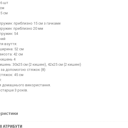
 6 шт
 см
,5 см
ружин: приблизно 15 см з гачками
пружин: приблизно 20 мм
 пружин: 54
ний
я взуття:
ширина: 52 см
висота: 42 см
 кишень 4
ишень: 30х25 см (2 кишені), 42х25 см (2 кишені)
 за допомогою стяжок (8)
стяжок: 45 см
:
ля домашнього використання.
 старше 3 років.
еристики
І АТРИБУТИ