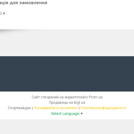
ація для замовлення
2 ₴
Сайт створений на маркетплейсі
Prom.ua
Продавець на Bigl.ua
Спортмайдан |
Поскаржитися на контент
|
Політика конфіденційності
Select Language
▼