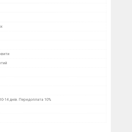
их
овити
втий
0-14 днів. Передоплата 10%