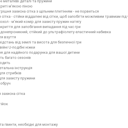
і металеві деталі та пружини
криті м'якою піною
трішня захисна сітка з щільним плетінням - не порветься
 сітка - стійки віддалені від сітки, щоб запобігти можливим травмам під 
охол - м'який комір для захисту пружин натягу
акриття для запобігання випадання під час гри
одонепроникний, стійкий до ультрафіолету еластичний набивка
ля взуття
відстань від землі та висота для безпечної гри
війні U-подібні ніжки
ея для надійного подарунка для вашої дитини
ь багато сезонів
ходить
детальна інструкція
для стрибків
для захисту пружини
 обруч
 захисна сітка
тійок
 та гвинти, необхідні для монтажу