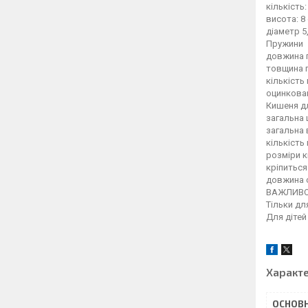
кількість:
висота: 8
діаметр 5
Пружини
довжина п
товщина 
кількість
оцинкова
Кишеня дл
загальна 
загальна 
кількість
розміри к
кріпиться
довжина 
ВАЖЛИВО
Тільки д
Для дітей
Характ
ОСНОВН