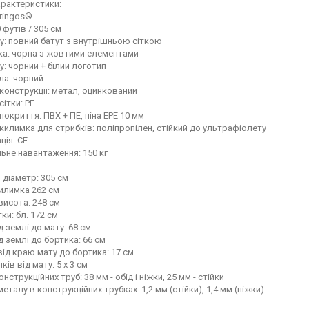
характеристики:
ringos®
 футів / 305 см
у: повний батут з внутрішньою сіткою
тка: чорна з жовтими елементами
у: чорний + білий логотип
ла: чорний
конструкції: метал, оцинкований
сітки: PE
покриття: ПВХ + ПЕ, піна EPE 10 мм
килимка для стрибків: поліпропілен, стійкий до ультрафіолету
ція: CE
ьне навантаження: 150 кг
 діаметр: 305 см
илимка 262 см
висота: 248 см
ки: бл. 172 см
д землі до мату: 68 см
д землі до бортика: 66 см
від краю мату до бортика: 17 см
ків від мату: 5 х 3 см
нструкційних труб: 38 мм - обід і ніжки, 25 мм - стійки
еталу в конструкційних трубках: 1,2 мм (стійки), 1,4 мм (ніжки)