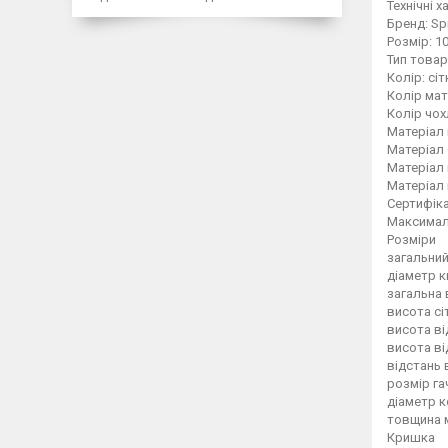
Технічні 
Бренд: Sp
Розмір: 10
Тип товар
Колір: сі
Колір мат
Колір чох
Матеріал 
Матеріал 
Матеріал 
Матеріал 
Сертифіка
Максимал
Розміри
загальний
діаметр к
загальна 
висота сіт
висота ві
висота ві
відстань 
розмір гач
діаметр ко
товщина м
Кришка