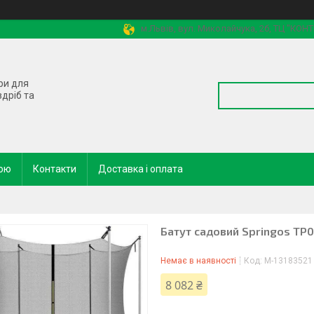
м.Львів, вул. Миколайчука, 2б, ТЦ "КОН
ри для
здріб та
кою
Контакти
Доставка і оплата
Батут садовий Springos TP0
Немає в наявності
Код:
M-13183521
8 082 ₴