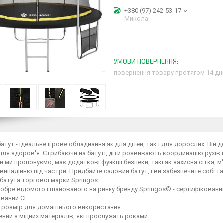
+380 (97) 242-53-17
Микола
повернення товару протягом 14 дн
атут - ідеальне ігрове обладнання як для дітей, так і для дорослих. Він 
ля здоров'я. Стрибаючи на батуті, діти розвивають координацію рухів і
ий ми пропонуємо, має додаткові функції безпеки, такі як захисна сітка, 
 випадінню під час гри. Придбайте садовий батут, і ви забезпечите собі т
батута торгової марки Springos:
обре відомого і шанованого на ринку бренду Springos® - сертифіковани
ваний CE.
й розмір для домашнього використання
ний з міцних матеріалів, які прослужать роками