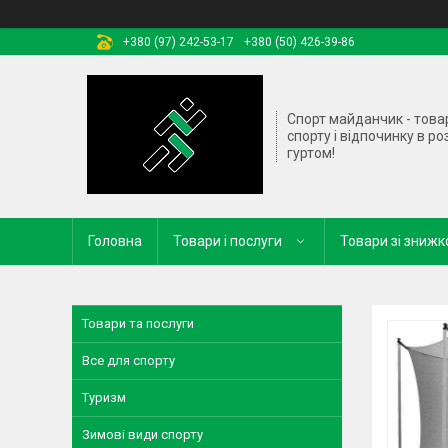
+380 (97) 242-53-17
+380 (50) 426-39-86
Спорт майданчик - това
спорту і відпочинку в ро
гуртом!
Головна
Товари і послуги
Товари зі зниж
Товари та послуги
Все для спорту
Туризм
Зимові види спорту