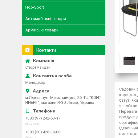
Hop-Sport
Автомобільні товари
Армійські товари
Контакти
Спортмайдан
Менеджер
Садовий б
користю д
м.Львів, вул. Миколайчука, 2б, ТЦ "КОНТ
батут, як
ИНЕНТ", магазин №30, Львів, Україна
запобігає
Переваги 
продукт д
+380 (97) 242-53-17
сертифіко
Микола
ідеальни
+380 (50) 426-39-86
виготовле