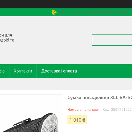
м.Львів, вул. Миколайчука, 2б, ТЦ "КОН
ри для
здріб та
кою
Контакти
Доставка і оплата
Сумка підсідельна XLC BA-S04
Немає в наявності
Код:
2501761200
1 010 ₴