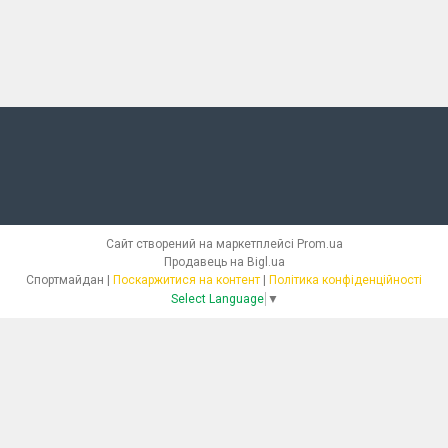
Сайт створений на маркетплейсі
Prom.ua
Продавець на Bigl.ua
Спортмайдан |
Поскаржитися на контент
|
Політика конфіденційності
Select Language
▼