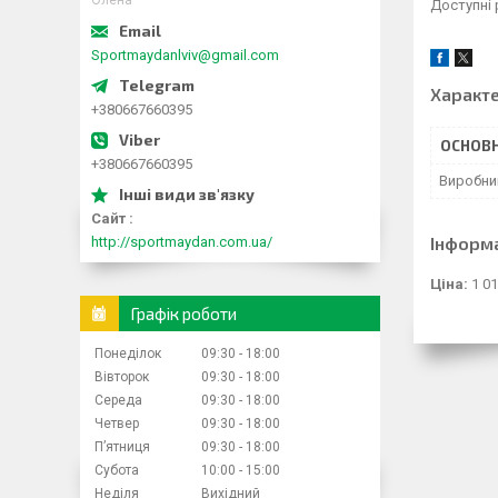
Олена
Доступні р
Sportmaydanlviv@gmail.com
Характ
+380667660395
ОСНОВН
+380667660395
Виробни
Сайт
Інформ
http://sportmaydan.com.ua/
Ціна:
1 01
Графік роботи
Понеділок
09:30
18:00
Вівторок
09:30
18:00
Середа
09:30
18:00
Четвер
09:30
18:00
Пʼятниця
09:30
18:00
Субота
10:00
15:00
Неділя
Вихідний