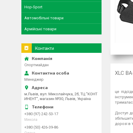
Hop-Sport
Автомобільні товари
Армійські товари
Контакти
Спортмайдан
XLC BA-
Менеджер
це підсі
м.Львів, вул. Миколайчука, 2б, ТЦ "КОНТ
інструмен
ИНЕНТ", магазин №30, Львів, Україна
трималася
Доступ до
+380 (97) 242-53-17
збільшити
Микола
дорозі в 
+380 (50) 426-39-86