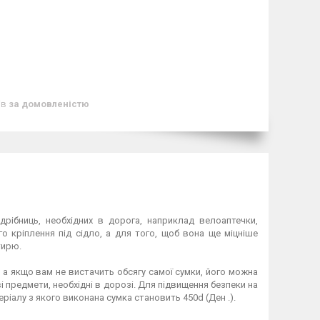
ів
за домовленістю
дрібниць, необхідних в дорога, наприклад велоаптечки,
о кріплення під сідло, а для того, щоб вона ще міцніше
тирю.
, а якщо вам не вистачить обсягу самої сумки, його можна
і предмети, необхідні в дорозі. Для підвищення безпеки на
еріалу з якого виконана сумка становить 450d (Ден .).