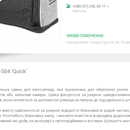
+380 (97) 242-53-17
Микола
повернення товару протягом 14 дн
S04 'Quick'
дельна сумка для велосипеда, яка призначена для зберігання різних 
тів або запасний камери. Сумка фіксується за рахунок швидкознімног
, вона чіпляється за допомогою ремінця на липучці до підсідельного ш
 вмісту здійснюється за рахунок відкриття блискавки в задній частині
. Розстебніть блискавку знизу, і зможете помістити всередину додатков
темний час доби, на аксесуарі є світловідбиваючі вставки. Щільність мат