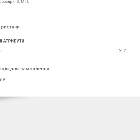
озміри: S, M і L.
еристики
І АТРИБУТИ
к
XLC
ація для замовлення
0 ₴