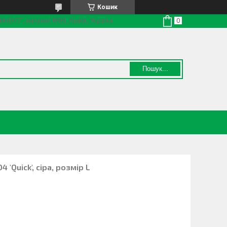
Кошик
ТИНЕНТ", магазин №30, Львів, Україна
Пошук...
 'Quick', сіра, розмір L