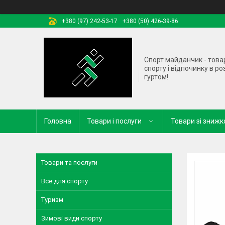
+380 (97) 242-53-17
+380 (50) 426-39-86
Спорт майданчик - това
спорту і відпочинку в ро
гуртом!
Головна
Товари і послуги
Товари зі зниж
Товари та послуги
Все для спорту
Туризм
Зимові види спорту