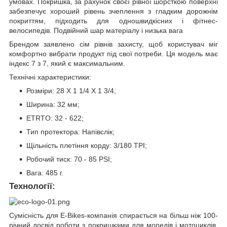
умовах. Покришка, за рахунок своєї рівної шорсткою поверхні
забезпечує хороший рівень зчеплення з гладким дорожнім
покриттям, підходить для одношвидкісних і фітнес-
велосипедів. Подвійний шар матеріалу і низька вага
Брендом заявлено сім рівнів захисту, щоб користувач міг
комфортно вибрати продукт під свої потреби. Ця модель має
індекс 7 з 7, який є максимальним.
Технічні характеристики:
Розміри: 28 X 1 1/4 X 1 3/4;
Ширина: 32 мм;
ETRTO: 32 - 622;
Тип протектора: Напівслік;
Щільність плетіння корду: 3/180 TPI;
Робочий тиск: 70 - 85 PSI;
Вага: 485 г.
Технології:
Сумісність для E-Bikes-компанія спирається на більш ніж 100-
річний досвід роботи з покришками для мопедів і мотоциклів.