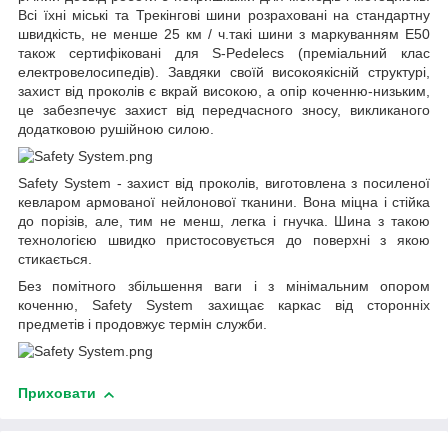
Всі їхні міські та Трекінгові шини розраховані на стандартну
швидкість, не менше 25 км / ч.такі шини з маркуванням E50
також сертифіковані для S-Pedelecs (преміальний клас
електровелосипедів). Завдяки своїй високоякісній структурі,
захист від проколів є вкрай високою, а опір коченню-низьким,
це забезпечує захист від передчасного зносу, викликаного
додатковою рушійною силою.
Safety System - захист від проколів, виготовлена з посиленої
кевларом армованої нейлонової тканини. Вона міцна і стійка
до порізів, але, тим не менш, легка і гнучка. Шина з такою
технологією швидко пристосовується до поверхні з якою
стикається.
Без помітного збільшення ваги і з мінімальним опором
коченню, Safety System захищає каркас від сторонніх
предметів і продовжує термін служби.
Приховати