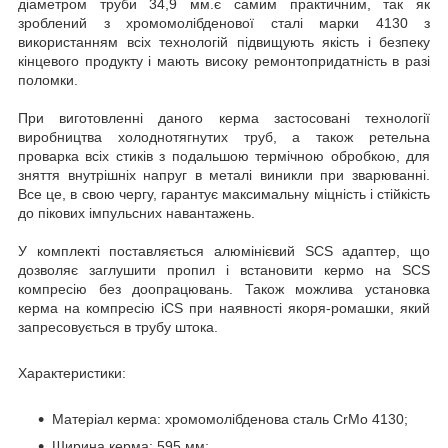
діаметром труби 34,9 мм.є самим практичним, так як
зроблений з хромомолібденової сталі марки 4130 з
використанням всіх технологій підвищують якість і безпеку
кінцевого продукту і мають високу ремонтопридатність в разі
поломки.
При виготовленні даного керма застосовані технології
виробництва холоднотягнутих труб, а також ретельна
проварка всіх стиків з подальшою термічною обробкою, для
зняття внутрішніх напруг в металі виникли при зварюванні.
Все це, в свою чергу, гарантує максимальну міцність і стійкість
до пікових імпульсних навантажень.
У комплекті поставляється алюмінієвий SCS адаптер, що
дозволяє заглушити пропил і встановити кермо на SCS
компресію без доопрацювань. Також можлива установка
керма на компресію iCS при наявності якоря-ромашки, який
запресовується в трубу штока.
Характеристики:
Матеріал керма: хромомолібденова сталь CrMo 4130;
Ширина керма: 595 мм;