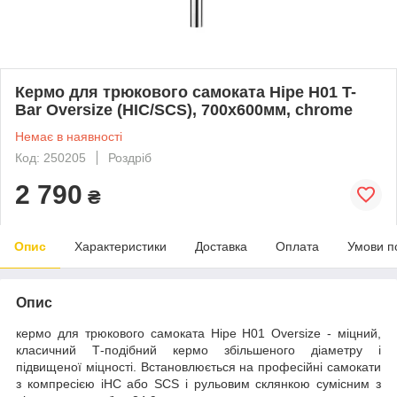
Кермо для трюкового самоката Hipe H01 T-
Bar Oversize (HIC/SCS), 700х600мм, chrome
Немає в наявності
Код: 250205
Роздріб
2 790
₴
Опис
Характеристики
Доставка
Оплата
Умови п
Опис
кермо для трюкового самоката Hipe H01 Oversize - міцний,
класичний Т-подібний кермо збільшеного діаметру і
підвищеної міцності. Встановлюється на професійні самокати
з компресією iHC або SCS і рульовим склянкою сумісним з