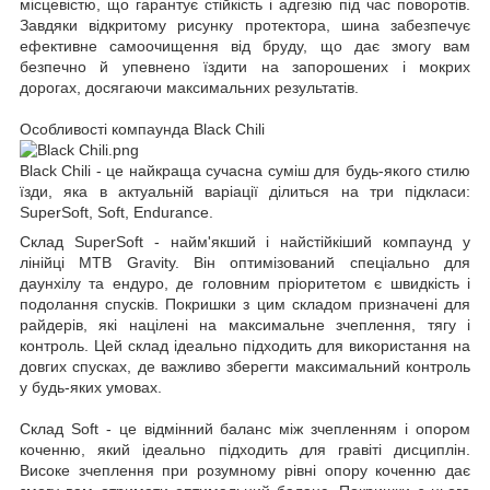
місцевістю, що гарантує стійкість і адгезію під час поворотів.
Завдяки відкритому рисунку протектора, шина забезпечує
ефективне самоочищення від бруду, що дає змогу вам
безпечно й упевнено їздити на запорошених і мокрих
дорогах, досягаючи максимальних результатів.
Особливості компаунда Black Chili
Black Chili - це найкраща сучасна суміш для будь-якого стилю
їзди, яка в актуальній варіації ділиться на три підкласи:
SuperSoft, Soft, Endurance.
Склад SuperSoft - найм'якший і найстійкіший компаунд у
лінійці MTB Gravity. Він оптимізований спеціально для
даунхілу та ендуро, де головним пріоритетом є швидкість і
подолання спусків. Покришки з цим складом призначені для
райдерів, які націлені на максимальне зчеплення, тягу і
контроль. Цей склад ідеально підходить для використання на
довгих спусках, де важливо зберегти максимальний контроль
у будь-яких умовах.
Склад Soft - це відмінний баланс між зчепленням і опором
коченню, який ідеально підходить для гравіті дисциплін.
Високе зчеплення при розумному рівні опору коченню дає