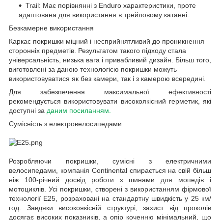
Trail: Має порівнянні з Enduro характеристики, проте
адаптована для використання в трейловому катанні.
Безкамерне використання
Каркас покришки міцний і несприйнятливий до проникнення
сторонніх предметів. Результатом такого підходу стала
універсальність, низька вага і привабливий дизайн. Більш того,
виготовлені за даною технологією покришки можуть
використовуватися як без камери, так і з камерою всередині.
Для забезпечення максимальної ефективності
рекомендується використовувати високоякісний герметик, які
доступні за
даним посиланням.
Сумісність з електровелосипедами
Розробляючи покришки, сумісні з електричними
велосипедами, компанія Continental спирається на свій більш
ніж 100-річний досвід роботи з шинами для мопедів і
мотоциклів. Усі покришки, створені з використанням фірмової
технології E25, розраховані на стандартну швидкість у 25 км/
год. Завдяки високоякісній структурі, захист від проколів
досягає високих показників, а опір коченню мінімальний, що