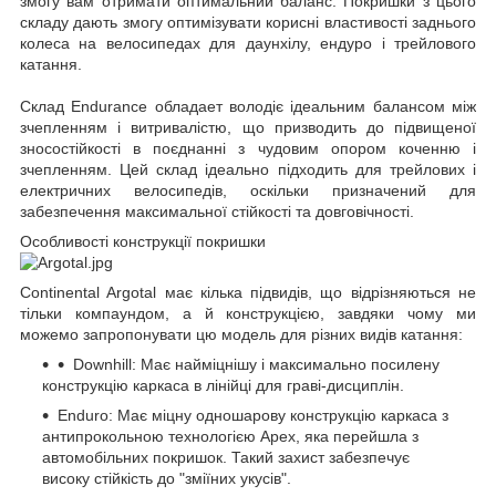
змогу вам отримати оптимальний баланс. Покришки з цього
складу дають змогу оптимізувати корисні властивості заднього
колеса на велосипедах для даунхілу, ендуро і трейлового
катання.
Склад Endurance обладает володіє ідеальним балансом між
зчепленням і витривалістю, що призводить до підвищеної
зносостійкості в поєднанні з чудовим опором коченню і
зчепленням. Цей склад ідеально підходить для трейлових і
електричних велосипедів, оскільки призначений для
забезпечення максимальної стійкості та довговічності.
Особливості конструкції покришки
Continental Argotal має кілька підвидів, що відрізняються не
тільки компаундом, а й конструкцією, завдяки чому ми
можемо запропонувати цю модель для різних видів катання:
Downhill: Має найміцнішу і максимально посилену
конструкцію каркаса в лінійці для граві-дисциплін.
Enduro: Має міцну одношарову конструкцію каркаса з
антипрокольною технологією Apex, яка перейшла з
автомобільних покришок. Такий захист забезпечує
високу стійкість до "зміїних укусів".