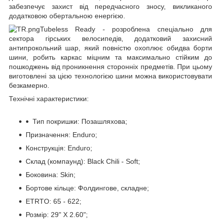
забезпечує захист від передчасного зносу, викликаного
додатковою обертальною енергією.
Tubeless Ready - розроблена спеціально для
сектора гірських велосипедів, додатковий захисний
антипрокольний шар, який повністю охоплює обидва борти
шини, робить каркас міцним та максимально стійким до
пошкоджень від проникнення сторонніх предметів. При цьому
виготовлені за цією технологією шини можна використовувати
безкамерно.
Технічні характеристики:
Тип покришки: Позашляхова;
Призначення: Enduro;
Конструкція: Enduro;
Склад (компаунд): Black Chili - Soft;
Боковина: Skin;
Бортове кільце: Фолдингове, складне;
ETRTO: 65 - 622;
Розмір: 29" X 2.60";