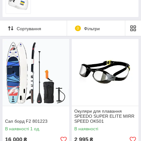
Сортування
0
Фільтри
Окуляри для плавання
SPEEDO SUPER ELITE MIRR
Сап борд F2 801223
SPEED OK501
В наявності 1 од.
В наявності
16 000
2 995
₴
₴