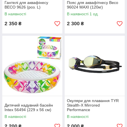
Гантелі для аквафінесу
Пояс для аквафітнесу Beco
BECO 9626 (роз. L)
96024 MAXI (120кг)
В наявності
В наявності 1 од.
2 350
2 300
₴
₴
Окуляри для плавання TYR
Дитячий надувний басейн
Stealth-X Mirrored
Intex 56494 (229 х 56 см)
Performance
В наявності
В наявності
2 200
2 000
₴
₴