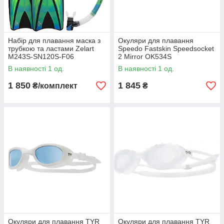
Набір для плавання маска з
Окуляри для плавання
трубкою та ластами Zelart
Speedo Fastskin Speedsocket
M243S-SN120S-F06
2 Mirror OK534S
В наявності 1 од.
В наявності 1 од.
1 850
1 845
₴/комплект
₴
Окуляри для плавання TYR
Окуляри для плавання TYR