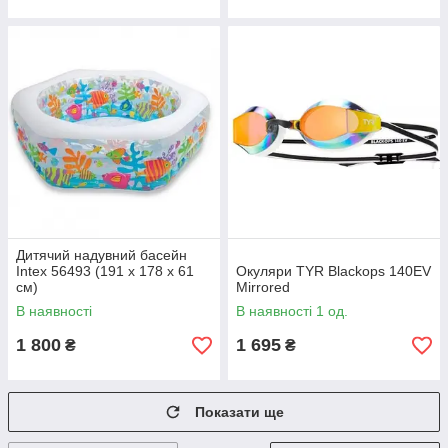
Дитячий надувний басейн
Intex 56493 (191 х 178 х 61
Окуляри TYR Blackops 140EV
см)
Mirrored
В наявності
В наявності 1 од.
1 800
1 695
₴
₴
Показати ще