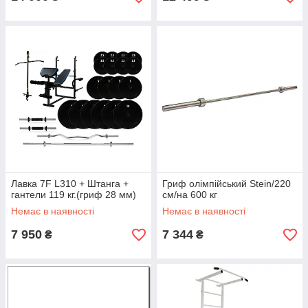
Лавка 7F L310 + Штанга +
Гриф олімпійський Stein/220
гантели 119 кг.(гриф 28 мм)
см/на 600 кг
Немає в наявності
Немає в наявності
7 950
7 344
₴
₴