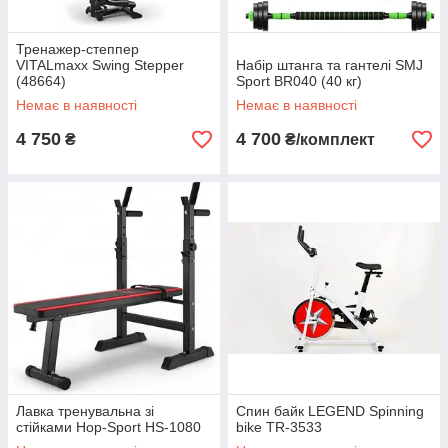
Тренажер-степпер
VITALmaxx Swing Stepper
Набір штанга та гантелі SMJ
(48664)
Sport BR040 (40 кг)
Немає в наявності
Немає в наявності
4 750
4 700
₴
₴/комплект
Лавка тренувальна зі
Спин байк LEGEND Spinning
стійками Hop-Sport HS-1080
bike TR-3533