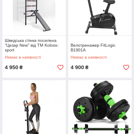
Шведська стінка посилена
"Цезар New" від ТМ Koloss-
Велотренажер FitLogic
sport
B1901A
Немає в наявності
Немає в наявності
4 950
4 900
₴
₴